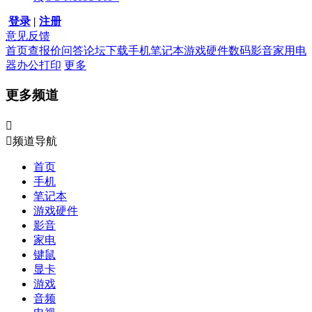
登录
|
注册
意见反馈
首页
查报价
问答
论坛
下载
手机
笔记本
游戏硬件
数码影音
家用电
器
办公打印
更多
更多频道


频道导航
首页
手机
笔记本
游戏硬件
影音
家电
键鼠
显卡
游戏
音频