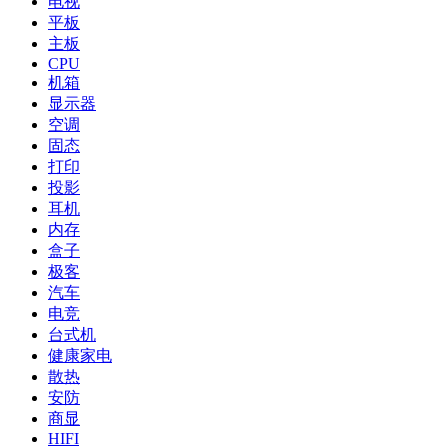
电视
平板
主板
CPU
机箱
显示器
空调
固态
打印
投影
耳机
内存
盒子
极客
汽车
电竞
台式机
健康家电
散热
安防
商显
HIFI