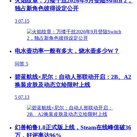
火焰纹章：万缕千丝2026年9月登陆Switch 2，
独占新角色彼得设定公开
3
07.15
电水壶功率一般有多大，烧水壶多少W？
问答
5
碧蓝航线×尼尔：自动人形联动开启：2B、A2
换装皮肤及动态立绘限时上线
5
07.13
幻兽帕鲁1.0正式版上线，Steam在线峰值破36
万，好评率达96%