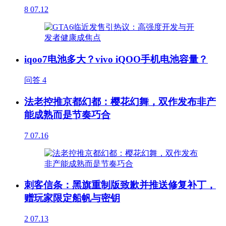
8
07.12
iqoo7电池多大？vivo iQOO手机电池容量？
问答
4
法老控推京都幻都：樱花幻舞，双作发布非产
能成熟而是节奏巧合
7
07.16
刺客信条：黑旗重制版致歉并推送修复补丁，
赠玩家限定船帆与密钥
2
07.13