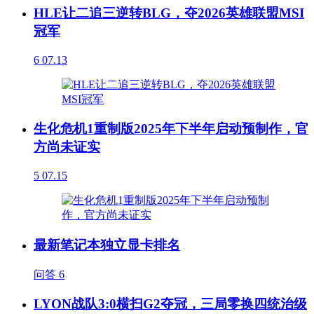
HLE让二追三逆转BLG，夺2026英雄联盟MSI
冠军
6
07.13
生化危机1重制版2025年下半年启动预制作，官
方尚未证实
5
07.15
最新笔记本独立显卡排名
问答
6
LYON战队3:0横扫G2夺冠，三局零换四统治级