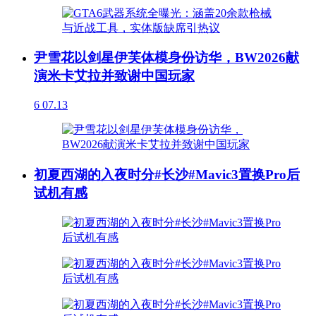
尹雪花以剑星伊芙体模身份访华，BW2026献
演米卡艾拉并致谢中国玩家
6
07.13
初夏西湖的入夜时分#长沙#Mavic3置换Pro后
试机有感