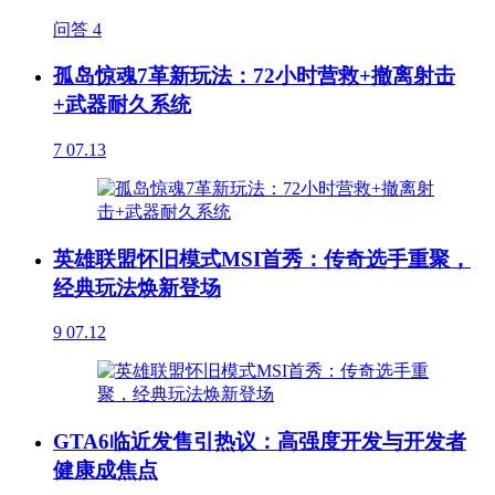
问答
4
孤岛惊魂7革新玩法：72小时营救+撤离射击
+武器耐久系统
7
07.13
英雄联盟怀旧模式MSI首秀：传奇选手重聚，
经典玩法焕新登场
9
07.12
GTA6临近发售引热议：高强度开发与开发者
健康成焦点