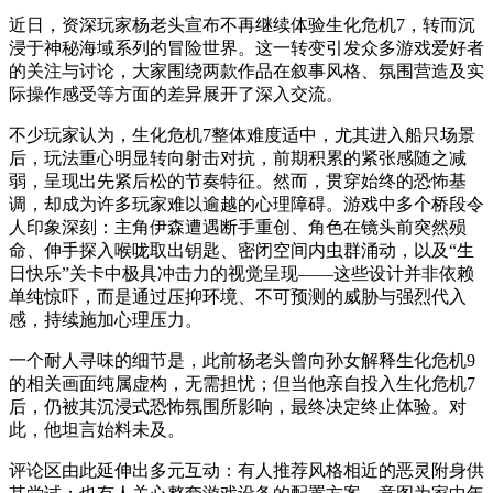
近日，资深玩家杨老头宣布不再继续体验生化危机7，转而沉
浸于神秘海域系列的冒险世界。这一转变引发众多游戏爱好者
的关注与讨论，大家围绕两款作品在叙事风格、氛围营造及实
际操作感受等方面的差异展开了深入交流。
不少玩家认为，生化危机7整体难度适中，尤其进入船只场景
后，玩法重心明显转向射击对抗，前期积累的紧张感随之减
弱，呈现出先紧后松的节奏特征。然而，贯穿始终的恐怖基
调，却成为许多玩家难以逾越的心理障碍。游戏中多个桥段令
人印象深刻：主角伊森遭遇断手重创、角色在镜头前突然殒
命、伸手探入喉咙取出钥匙、密闭空间内虫群涌动，以及“生
日快乐”关卡中极具冲击力的视觉呈现——这些设计并非依赖
单纯惊吓，而是通过压抑环境、不可预测的威胁与强烈代入
感，持续施加心理压力。
一个耐人寻味的细节是，此前杨老头曾向孙女解释生化危机9
的相关画面纯属虚构，无需担忧；但当他亲自投入生化危机7
后，仍被其沉浸式恐怖氛围所影响，最终决定终止体验。对
此，他坦言始料未及。
评论区由此延伸出多元互动：有人推荐风格相近的恶灵附身供