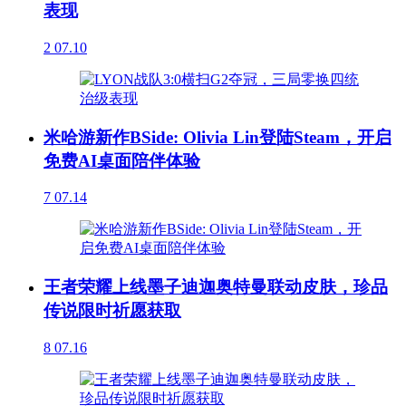
表现
2
07.10
米哈游新作BSide: Olivia Lin登陆Steam，开启
免费AI桌面陪伴体验
7
07.14
王者荣耀上线墨子迪迦奥特曼联动皮肤，珍品
传说限时祈愿获取
8
07.16