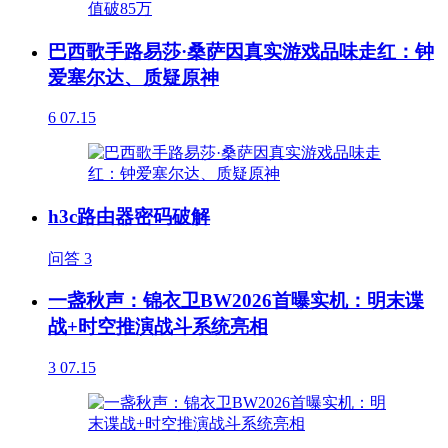
巴西歌手路易莎·桑萨因真实游戏品味走红：钟
爱塞尔达、质疑原神
6
07.15
h3c路由器密码破解
问答
3
一盏秋声：锦衣卫BW2026首曝实机：明末谍
战+时空推演战斗系统亮相
3
07.15