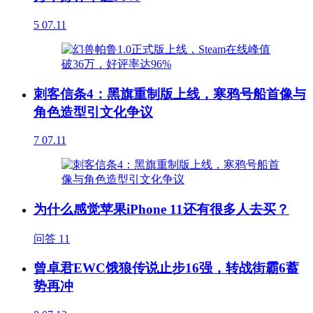
5
07.11
刺客信条4：黑旗重制版上线，寒鸦号船首像与
角色造型引文化争议
7
07.11
为什么感觉苹果iPhone 11还有很多人去买？
问答
11
曾卓君EWC饿狼传说止步16强，转战街霸6蓄
势再冲