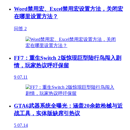
Word禁用宏、Excel禁用宏设置方法，关闭宏
在哪里设置方法？
问答
2
FF7：重生Switch 2版惊现巨型陆行鸟闯入剧
情，玩家热议呼吁保留
9
07.11
GTA6武器系统全曝光：涵盖20余款枪械与近
战工具，实体版缺席引热议
5
07.14