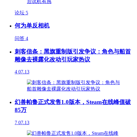
论坛
5
何为单反相机
问答
4
刺客信条：黑旗重制版引发争议：角色与船首
雕像去裸露化改动引玩家热议
4
07.13
幻兽帕鲁正式发售1.0版本，Steam在线峰值破
85万
7
07.13