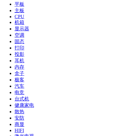
平板
主板
CPU
机箱
显示器
空调
固态
打印
投影
耳机
内存
盒子
极客
汽车
电竞
台式机
健康家电
散热
安防
商显
HIFI