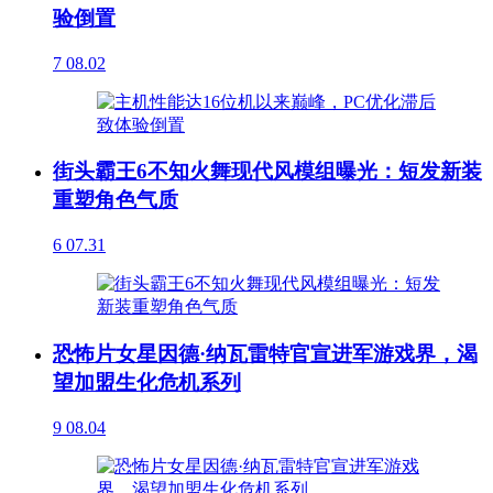
验倒置
7
08.02
街头霸王6不知火舞现代风模组曝光：短发新装
重塑角色气质
6
07.31
恐怖片女星因德·纳瓦雷特官宣进军游戏界，渴
望加盟生化危机系列
9
08.04