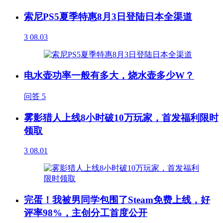
索尼PS5夏季特惠8月3日登陆日本全渠道
3
08.03
电水壶功率一般有多大，烧水壶多少W？
问答
5
雾影猎人上线8小时破10万玩家，首发福利限时
领取
3
08.01
完蛋！我被男同学包围了Steam免费上线，好
评率98%，主创分工首度公开