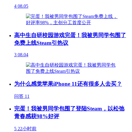
4
08.05
高中生自研校园游戏完蛋！我被男同学包围了
免费上线Steam引热议
3
08.04
为什么感觉苹果iPhone 11还有很多人去买？
问答
11
完蛋！我被男同学包围了登陆Steam，以松弛
青春感获98%好评
5
22小时前