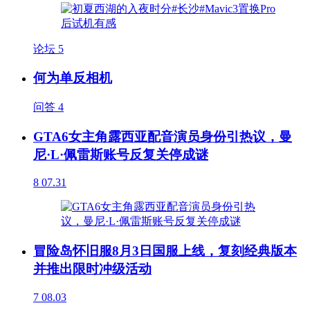
论坛
5
何为单反相机
问答
4
GTA6女主角露西亚配音演员身份引热议，曼
尼·L·佩雷斯账号反复关停成谜
8
07.31
冒险岛怀旧服8月3日国服上线，复刻经典版本
并推出限时冲级活动
7
08.03