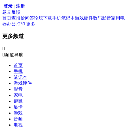
登录
|
注册
意见反馈
首页
查报价
问答
论坛
下载
手机
笔记本
游戏硬件
数码影音
家用电
器
办公打印
更多
更多频道


频道导航
首页
手机
笔记本
游戏硬件
影音
家电
键鼠
显卡
游戏
音频
电视