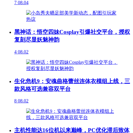
7
08.04
黑神话：悟空四妹Cosplay引爆社交平台，授权
复刻尽显妖魅神韵
4
08.02
生化危机9：安魂曲格蕾丝连体衣模组上线，三
款风格可选兼容双平台
8
08.02
主机性能达16位机以来巅峰，PC优化滞后致体