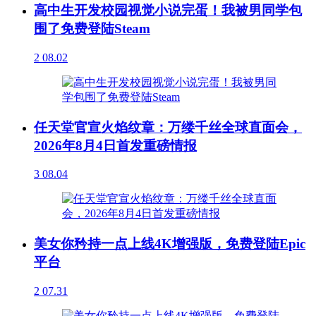
高中生开发校园视觉小说完蛋！我被男同学包
围了免费登陆Steam
2
08.02
任天堂官宣火焰纹章：万缕千丝全球直面会，
2026年8月4日首发重磅情报
3
08.04
美女你矜持一点上线4K增强版，免费登陆Epic
平台
2
07.31