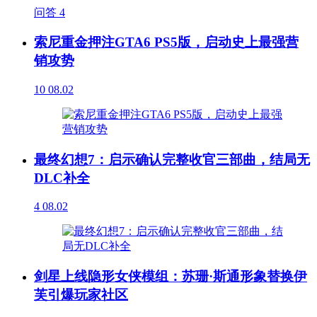
问答
4
索尼重金押注GTA6 PS5版，启动史上最强营
销攻势
10
08.02
最终幻想7：启示确认完整收官三部曲，结局无
DLC补全
4
08.02
剑星上线隐形女侠模组：苏珊·斯通形象替换伊
芙引爆玩家社区