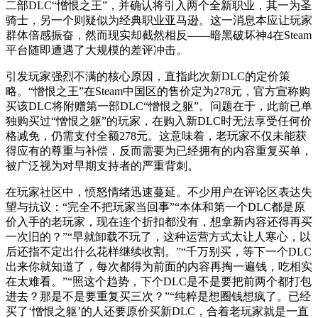
二部DLC“憎恨之王”，并确认将引入两个全新职业，其一为圣
骑士，另一个则疑似为经典职业亚马逊。这一消息本应让玩家
群体倍感振奋，然而现实却截然相反——暗黑破坏神4在Steam
平台随即遭遇了大规模的差评冲击。
引发玩家强烈不满的核心原因，直指此次新DLC的定价策
略。“憎恨之王”在Steam中国区的售价定为278元，官方宣称购
买该DLC将附赠第一部DLC“憎恨之躯”。问题在于，此前已单
独购买过“憎恨之躯”的玩家，在购入新DLC时无法享受任何价
格减免，仍需支付全额278元。这意味着，老玩家不仅未能获
得应有的尊重与补偿，反而需要为已经拥有的内容重复买单，
被广泛视为对早期支持者的严重背刺。
在玩家社区中，愤怒情绪迅速蔓延。不少用户在评论区表达失
望与抗议：“完全不把玩家当回事”“本体和第一个DLC都是原
价入手的老玩家，现在连个折扣都没有，想拿新内容还得再买
一次旧的？”“早就卸载不玩了，这种运营方式太让人寒心，以
后还指不定出什么花样继续收割。”“千万别买，等下一个DLC
出来你就知道了，每次都得为前面的内容再掏一遍钱，吃相实
在太难看。”“照这个趋势，下个DLC是不是要把前两个都打包
进去？那是不是要重复买三次？”“纯粹是想圈钱想疯了。已经
买了‘憎恨之躯’的人还要原价买新DLC，合着老玩家就是一直