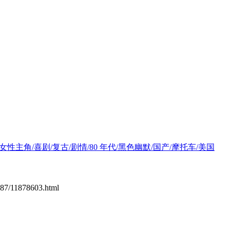
女性主角/喜剧/复古/剧情/80 年代/黑色幽默/国产/摩托车/美国
1187/11878603.html