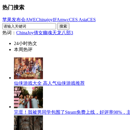
热门搜索
苹果发布会
AWE
Chinajoy
IFA
mwc
CES Asia
CES
热词：
ChinaJoy
倩女幽魂
天龙八部3
24小时热文
本周热评
仙侠游戏大全 高人气仙侠游戏推荐
完蛋！我被男同学包围了Steam免费上线，好评率98%