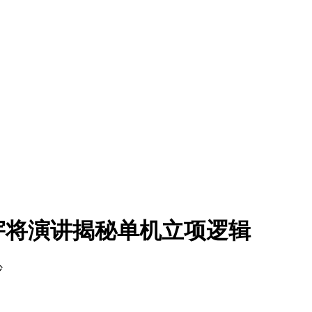
宇将演讲揭秘单机立项逻辑
沙