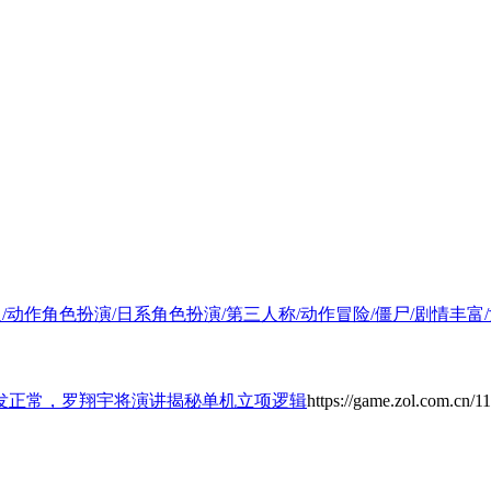
险/单人/动作角色扮演/日系角色扮演/第三人称/动作冒险/僵尸/剧情丰富/
发正常，罗翔宇将演讲揭秘单机立项逻辑
https://game.zol.com.cn/