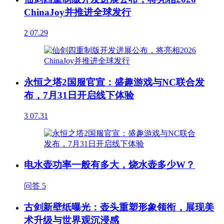
ChinaJoy并推进全球发行
2
07.29
永恒之塔2国服官宣：盛趣游戏与NC联合发
布，7月31日开启线下体验
3
07.31
电水壶功率一般有多大，烧水壶多少W？
问答
5
古剑新壁纸曝光：壶头重塑形象领衔，展现美
术升级与世界观沉浸感