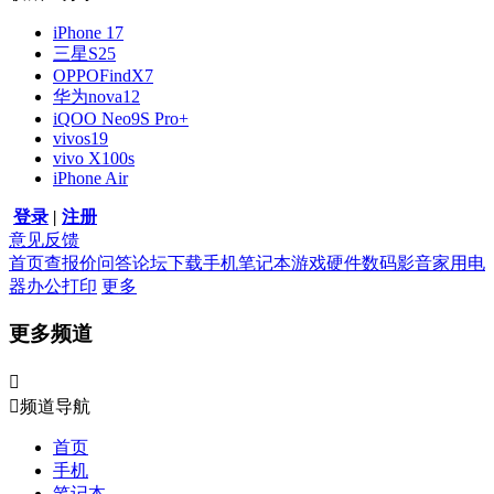
iPhone 17
三星S25
OPPOFindX7
华为nova12
iQOO Neo9S Pro+
vivos19
vivo X100s
iPhone Air
登录
|
注册
意见反馈
首页
查报价
问答
论坛
下载
手机
笔记本
游戏硬件
数码影音
家用电
器
办公打印
更多
更多频道


频道导航
首页
手机
笔记本