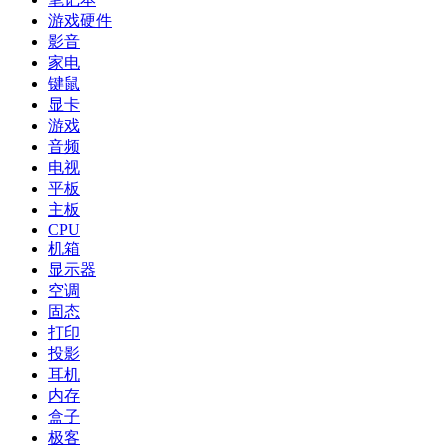
游戏硬件
影音
家电
键鼠
显卡
游戏
音频
电视
平板
主板
CPU
机箱
显示器
空调
固态
打印
投影
耳机
内存
盒子
极客