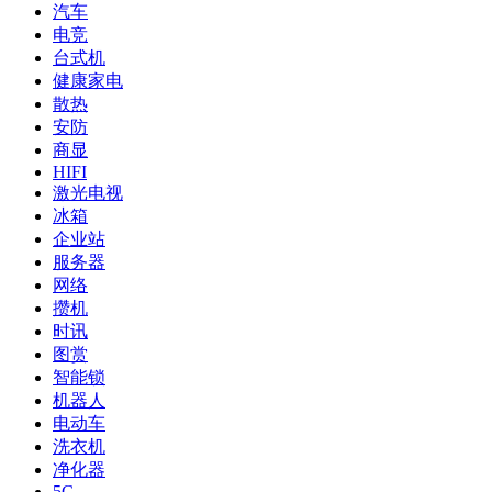
汽车
电竞
台式机
健康家电
散热
安防
商显
HIFI
激光电视
冰箱
企业站
服务器
网络
攒机
时讯
图赏
智能锁
机器人
电动车
洗衣机
净化器
5G