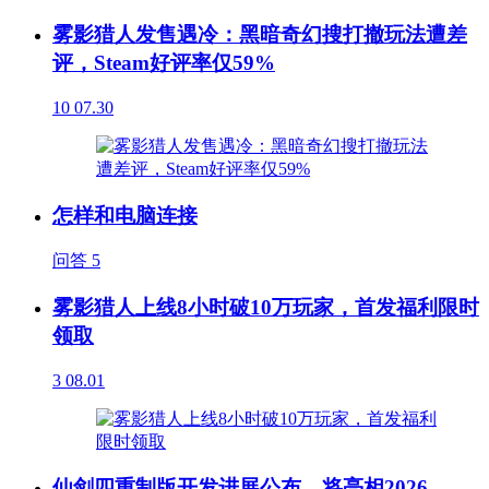
雾影猎人发售遇冷：黑暗奇幻搜打撤玩法遭差
评，Steam好评率仅59%
10
07.30
怎样和电脑连接
问答
5
雾影猎人上线8小时破10万玩家，首发福利限时
领取
3
08.01
仙剑四重制版开发进展公布，将亮相2026