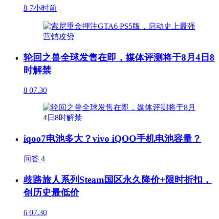
8
7小时前
轮回之兽全球发售在即，媒体评测将于8月4日8
时解禁
8
07.30
iqoo7电池多大？vivo iQOO手机电池容量？
问答
4
歧路旅人系列Steam国区永久降价+限时折扣，
创历史最低价
6
07.30