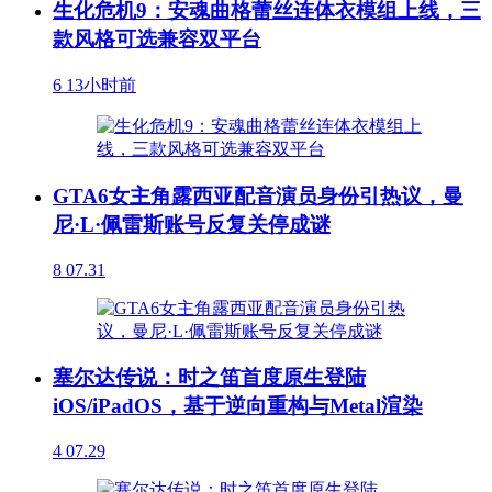
生化危机9：安魂曲格蕾丝连体衣模组上线，三
款风格可选兼容双平台
6
13小时前
GTA6女主角露西亚配音演员身份引热议，曼
尼·L·佩雷斯账号反复关停成谜
8
07.31
塞尔达传说：时之笛首度原生登陆
iOS/iPadOS，基于逆向重构与Metal渲染
4
07.29