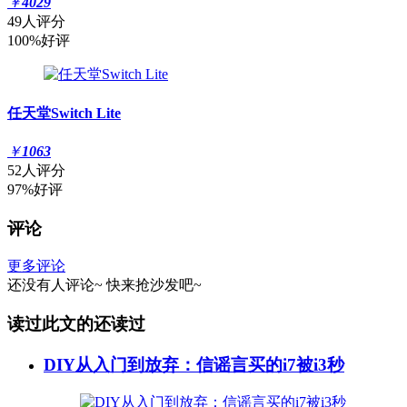
￥
4029
49人评分
100%好评
任天堂Switch Lite
￥
1063
52人评分
97%好评
评论
更多评论
还没有人评论~
快来
抢沙发
吧~
读过此文的还读过
DIY从入门到放弃：信谣言买的i7被i3秒