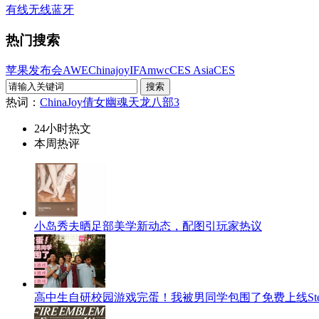
有线
无线
蓝牙
热门搜索
苹果发布会
AWE
Chinajoy
IFA
mwc
CES Asia
CES
热词：
ChinaJoy
倩女幽魂
天龙八部3
24小时热文
本周热评
小岛秀夫晒足部美学新动态，配图引玩家热议
高中生自研校园游戏完蛋！我被男同学包围了免费上线Ste