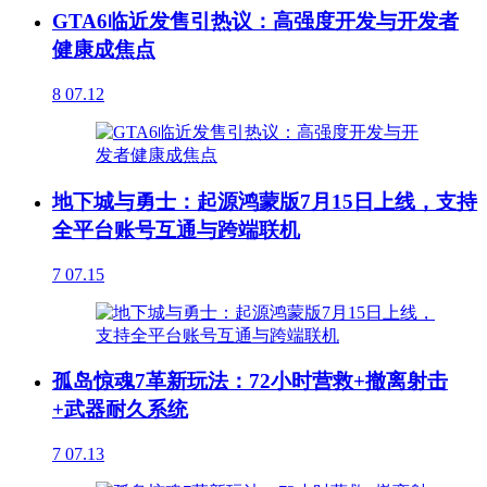
GTA6临近发售引热议：高强度开发与开发者
健康成焦点
8
07.12
地下城与勇士：起源鸿蒙版7月15日上线，支持
全平台账号互通与跨端联机
7
07.15
孤岛惊魂7革新玩法：72小时营救+撤离射击
+武器耐久系统
7
07.13