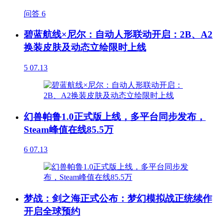
问答
6
碧蓝航线×尼尔：自动人形联动开启：2B、A2
换装皮肤及动态立绘限时上线
5
07.13
幻兽帕鲁1.0正式版上线，多平台同步发布，
Steam峰值在线85.5万
6
07.13
梦战：剑之海正式公布：梦幻模拟战正统续作
开启全球预约