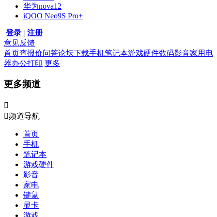
华为nova12
iQOO Neo9S Pro+
登录
|
注册
意见反馈
首页
查报价
问答
论坛
下载
手机
笔记本
游戏硬件
数码影音
家用电
器
办公打印
更多
更多频道


频道导航
首页
手机
笔记本
游戏硬件
影音
家电
键鼠
显卡
游戏