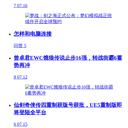
7
07.16
怎样和电脑连接
问答
5
曾卓君EWC饿狼传说止步16强，转战街霸6蓄
势再冲
8
07.12
仙剑奇侠传四重制获版号获批，UE5重制版即
将登陆全平台
6
07.15