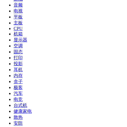
音频
电视
平板
主板
CPU
机箱
显示器
空调
固态
打印
投影
耳机
内存
盒子
极客
汽车
电竞
台式机
健康家电
散热
安防