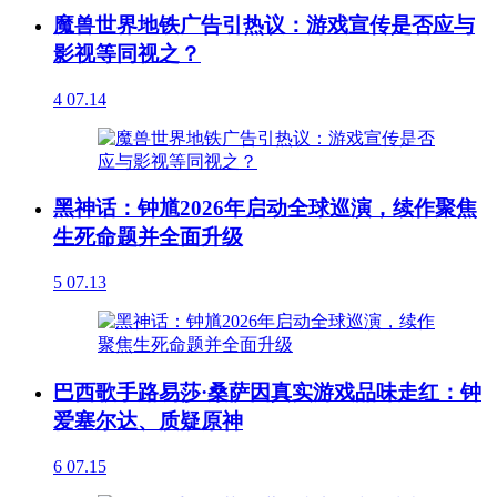
魔兽世界地铁广告引热议：游戏宣传是否应与
影视等同视之？
4
07.14
黑神话：钟馗2026年启动全球巡演，续作聚焦
生死命题并全面升级
5
07.13
巴西歌手路易莎·桑萨因真实游戏品味走红：钟
爱塞尔达、质疑原神
6
07.15