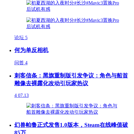
论坛
5
何为单反相机
问答
4
刺客信条：黑旗重制版引发争议：角色与船首
雕像去裸露化改动引玩家热议
4
07.13
幻兽帕鲁正式发售1.0版本，Steam在线峰值破
85万