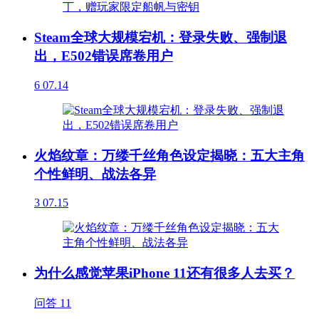
Steam全球大规模宕机：登录失败、强制退
出，E502错误席卷用户
6
07.14
火焰纹章：万缕千丝角色设定揭晓：五大主角
个性鲜明、战法各异
3
07.15
为什么感觉苹果iPhone 11还有很多人去买？
问答
11