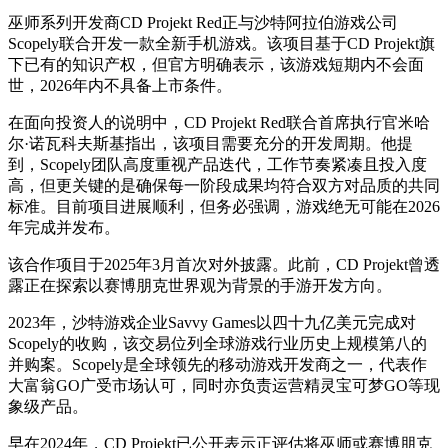
巫师系列开发商CD Projekt Red正与沙特阿拉伯游戏公司
Scopely联合开发一款全新手机游戏。该项目基于CD Projekt旗
下已有的知识产权，但官方明确表示，该游戏短期内不会面
世，2026年内不具备上市条件。
在面向投资人的说明中，CD Projekt Red联合首席执行官米哈
尔·诺瓦科夫斯基指出，该项目需要充分的开发周期。他提
到，Scopely团队高度重视产品迭代，工作节奏紧凑且投入度
高，但更关键的是确保每一阶段成果均符合双方对品质的共同
标准。目前项目进展顺利，但务必强调，游戏绝无可能在2026
年完成并发布。
该合作项目于2025年3月首次对外披露。此前，CD Projekt曾透
露正在探索以赛博朋克世界观为背景的手游开发方向。
2023年，沙特游戏企业Savvy Games以四十九亿美元完成对
Scopely的收购，该交易位列全球游戏行业历史上规模第八的
并购案。Scopely是全球领先的移动游戏开发商之一，代表作
大富翁GO广受市场认可，同时亦负责运营精灵宝可梦GO等现
象级产品。
早在2024年，CD Projekt已公开表示正评估将巫师或赛博朋克