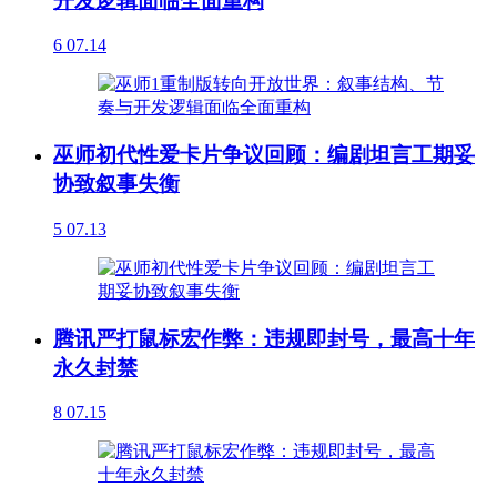
开发逻辑面临全面重构
6
07.14
巫师初代性爱卡片争议回顾：编剧坦言工期妥
协致叙事失衡
5
07.13
腾讯严打鼠标宏作弊：违规即封号，最高十年
永久封禁
8
07.15