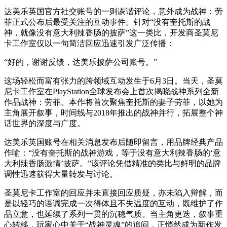
达美乐英国官方社交账号的一则诙谐评论，意外成为战神：劳
菲正式公布后最受关注的互动事件。针对“没有奎托斯的战
神，就像没有意大利辣香肠的披萨”这一类比，开发商圣莫尼
卡工作室仅以一句简洁回应迅速引发广泛传播：
“好的，谢谢反馈，达美乐披萨公司账号。”
这场轻松而富有张力的跨领域互动发生于6月3日。当天，圣莫
尼卡工作室在PlayStation全球发布会上首次揭晓战神系列全新
作品战神：劳菲。本作将首次聚焦奎托斯的妻子劳菲，以她为
主角展开叙事，时间线与2018年推出的战神并行，拓展整个神
话世界的深度与广度。
达美乐英国账号在相关消息发布后随即留言，用品牌经典产品
作喻：“没有奎托斯的战神游戏，等于没有意大利辣香肠的‘意
大利辣香肠激情’披萨。”该评论凭借精准的类比与鲜明的品牌
调性迅速获得大量转发与讨论。
圣莫尼卡工作室的回应并未直接回应质疑，亦未陷入辩解，而
是以轻巧的语调完成一次得体且不失温度的互动，既维护了作
品立意，也延续了系列一贯的沉稳气质。当主角更迭，叙事重
心转移，玩家心中关于“战神灵魂”的追问，正悄然成为新作发