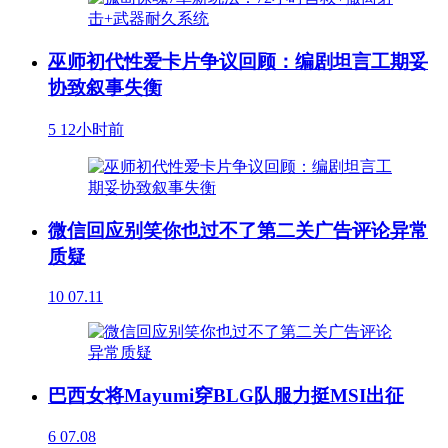
巫师初代性爱卡片争议回顾：编剧坦言工期妥
协致叙事失衡
5
12小时前
微信回应别笑你也过不了第二关广告评论异常
质疑
10
07.11
巴西女将Mayumi穿BLG队服力挺MSI出征
6
07.08