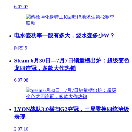
6
07.07
电水壶功率一般有多大，烧水壶多少W？
问答
5
Steam 6月30日—7月7日销量榜出炉：超级变色
龙四连冠，多款大作热销
6
07.08
LYON战队3:0横扫G2夺冠，三局零换四统治级
表现
2
07.10