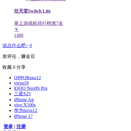
任天堂Switch Lite
掌上游戏机排行榜第
7
名
￥
1488
说点什么吧~
0
发评论，赚金豆
收藏
0
分享
OPPOReno12
vivos19
iQOO Neo9S Pro
三星S25
iPhone Air
vivo X100s
华为nova12
iPhone 17
登录
|
注册