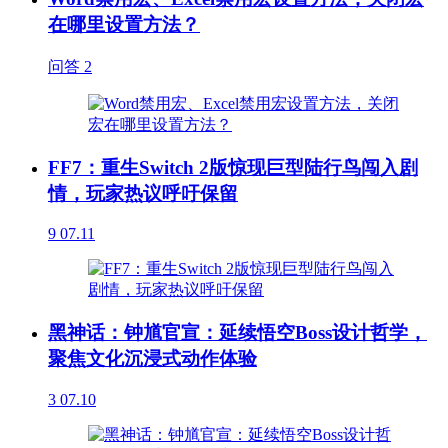
在哪里设置方法？
问答
2
FF7：重生Switch 2版惊现巨型陆行鸟闯入剧
情，玩家热议呼吁保留
9
07.11
黑神话：钟馗官宣：延续悟空Boss设计哲学，
聚焦文化沉浸式动作体验
3
07.10