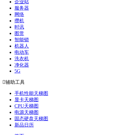
企业站
服务器
网络
攒机
时讯
图赏
智能锁
机器人
电动车
洗衣机
净化器
5G

辅助工具
手机性能天梯图
显卡天梯图
CPU天梯图
电源天梯图
固态硬盘天梯图
新品日历