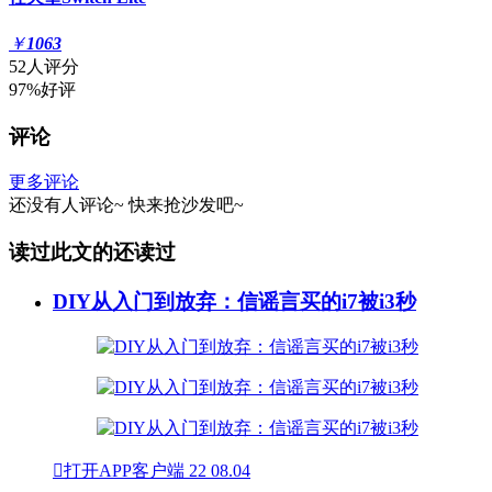
￥
1063
52人评分
97%好评
评论
更多评论
还没有人评论~
快来
抢沙发
吧~
读过此文的还读过
DIY从入门到放弃：信谣言买的i7被i3秒

打开APP客户端
22
08.04