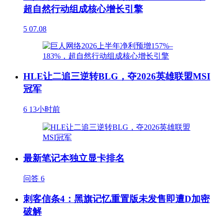
超自然行动组成核心增长引擎
5
07.08
HLE让二追三逆转BLG，夺2026英雄联盟MSI
冠军
6
13小时前
最新笔记本独立显卡排名
问答
6
刺客信条4：黑旗记忆重置版未发售即遭D加密
破解