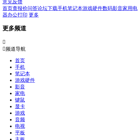
意见反馈
首页
查报价
问答
论坛
下载
手机
笔记本
游戏硬件
数码影音
家用电
器
办公打印
更多
更多频道


频道导航
首页
手机
笔记本
游戏硬件
影音
家电
键鼠
显卡
游戏
音频
电视
平板
主板