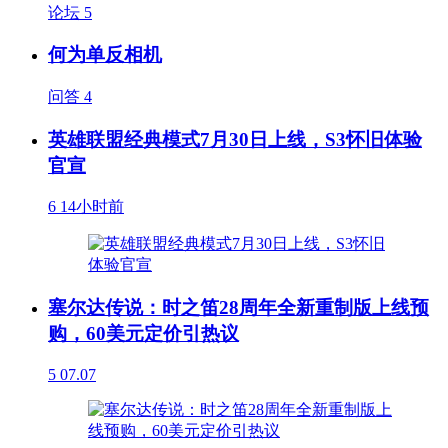
论坛
5
何为单反相机
问答
4
英雄联盟经典模式7月30日上线，S3怀旧体验
官宣
6
14小时前
塞尔达传说：时之笛28周年全新重制版上线预
购，60美元定价引热议
5
07.07