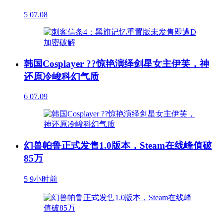
5
07.08
韩国Cosplayer ??惊艳演绎剑星女主伊芙，神
还原冷峻科幻气质
6
07.09
幻兽帕鲁正式发售1.0版本，Steam在线峰值破
85万
5
9小时前