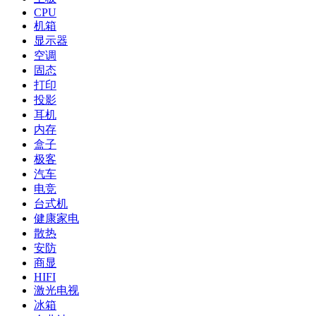
CPU
机箱
显示器
空调
固态
打印
投影
耳机
内存
盒子
极客
汽车
电竞
台式机
健康家电
散热
安防
商显
HIFI
激光电视
冰箱