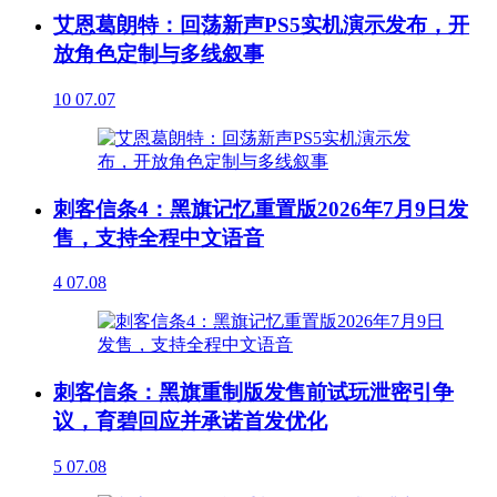
艾恩葛朗特：回荡新声PS5实机演示发布，开
放角色定制与多线叙事
10
07.07
刺客信条4：黑旗记忆重置版2026年7月9日发
售，支持全程中文语音
4
07.08
刺客信条：黑旗重制版发售前试玩泄密引争
议，育碧回应并承诺首发优化
5
07.08