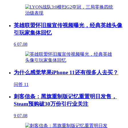
英雄联盟怀旧服宣传视频曝光，经典英雄头像
引玩家集体回忆
6
07.08
为什么感觉苹果iPhone 11还有很多人去买？
问答
11
刺客信条：黑旗重制版记忆重置明日发售，
Steam预购破30万份引行业关注
9
07.08