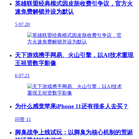
英雄联盟经典模式因皮肤收费引争议，官方火
速免费解锁并设为默认
5
07.20
天下游戏携手网易、火山引擎，以AI技术重现
王祖贤数字影像
6
07.21
为什么感觉苹果iPhone 11还有很多人去买？
问答
11
脚臭战争上线试玩：以脚臭为核心机制的荒诞