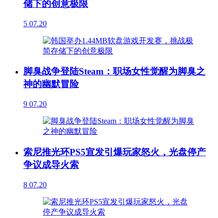
储下的创意极限
5
07.20
脚臭战争登陆Steam：职场女性觉醒为脚臭之
神的幽默冒险
9
07.20
索尼推光环PS5宣发引爆玩家怒火，光盘停产
争议成导火索
8
07.20