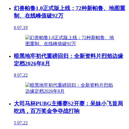
幻兽帕鲁1.0正式版上线：72种新帕鲁、地图重
制、在线峰值破92万
6
07.19
暗黑地牢初代重磅回归：全新资料片烈焰边缘
定档2026年8月
8
07.22
大司马杯PUBG主播赛S2开赛：呆妹小飞首局
吃鸡，百万奖金争夺战打响
5
07.22