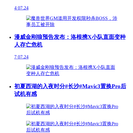
4
07.24
漫威金刚狼预告发布：洛根携X小队直面变种
人存亡危机
7
07.24
初夏西湖的入夜时分#长沙#Mavic3置换Pro后
试机有感