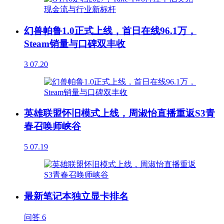
幻兽帕鲁1.0正式上线，首日在线96.1万，
Steam销量与口碑双丰收
3
07.20
英雄联盟怀旧模式上线，周淑怡直播重返S3青
春召唤师峡谷
5
07.19
最新笔记本独立显卡排名
问答
6