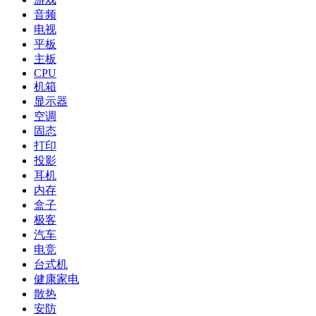
音频
电视
平板
主板
CPU
机箱
显示器
空调
固态
打印
投影
耳机
内存
盒子
极客
汽车
电竞
台式机
健康家电
散热
安防