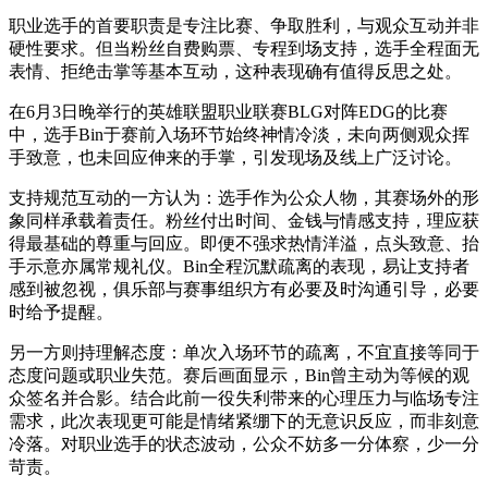
职业选手的首要职责是专注比赛、争取胜利，与观众互动并非
硬性要求。但当粉丝自费购票、专程到场支持，选手全程面无
表情、拒绝击掌等基本互动，这种表现确有值得反思之处。
在6月3日晚举行的英雄联盟职业联赛BLG对阵EDG的比赛
中，选手Bin于赛前入场环节始终神情冷淡，未向两侧观众挥
手致意，也未回应伸来的手掌，引发现场及线上广泛讨论。
支持规范互动的一方认为：选手作为公众人物，其赛场外的形
象同样承载着责任。粉丝付出时间、金钱与情感支持，理应获
得最基础的尊重与回应。即便不强求热情洋溢，点头致意、抬
手示意亦属常规礼仪。Bin全程沉默疏离的表现，易让支持者
感到被忽视，俱乐部与赛事组织方有必要及时沟通引导，必要
时给予提醒。
另一方则持理解态度：单次入场环节的疏离，不宜直接等同于
态度问题或职业失范。赛后画面显示，Bin曾主动为等候的观
众签名并合影。结合此前一役失利带来的心理压力与临场专注
需求，此次表现更可能是情绪紧绷下的无意识反应，而非刻意
冷落。对职业选手的状态波动，公众不妨多一分体察，少一分
苛责。