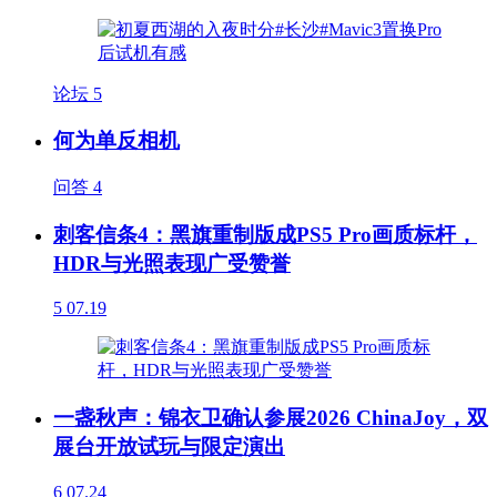
论坛
5
何为单反相机
问答
4
刺客信条4：黑旗重制版成PS5 Pro画质标杆，
HDR与光照表现广受赞誉
5
07.19
一盏秋声：锦衣卫确认参展2026 ChinaJoy，双
展台开放试玩与限定演出
6
07.24