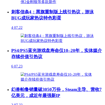
刺客信条4：黑旗重制版上线引热议，游泳
BUG成玩家热议特色彩蛋
4
07.22
PS4/PS5蓝光游戏盘寿命仅10–20年，实体媒介
存续价值引热议
6
07.23
幻兽帕鲁销量破3050万份，Steam主导、营收7
亿美元，成近年最强新IP
2
07.22