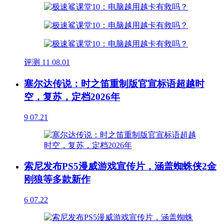
评测
11
08.01
塞尔达传说：时之笛重制版官宣标语超越时
空，复苏，定档2026年
9
07.21
索尼发布PS5漫威游戏宣传片，涵盖蜘蛛侠2金
刚狼等多款新作
6
07.22