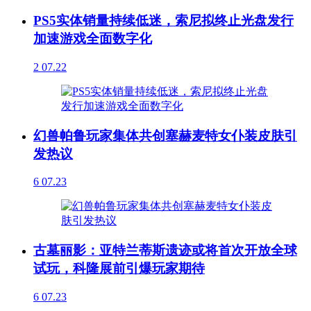
PS5实体销量持续低迷，索尼拟终止光盘发行
加速游戏全面数字化
2
07.22
幻兽帕鲁玩家集体共创塞赫麦特女仆装皮肤引
发热议
6
07.23
古墓丽影：亚特兰蒂斯遗迹或将首次开放全球
试玩，科隆展前引爆玩家期待
6
07.23