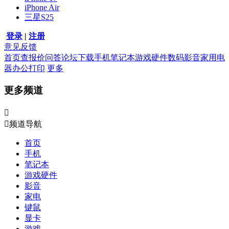
iPhone Air
三星S25
登录
|
注册
意见反馈
首页
查报价
问答
论坛
下载
手机
笔记本
游戏硬件
数码影音
家用电
器
办公打印
更多
更多频道


频道导航
首页
手机
笔记本
游戏硬件
影音
家电
键鼠
显卡
游戏