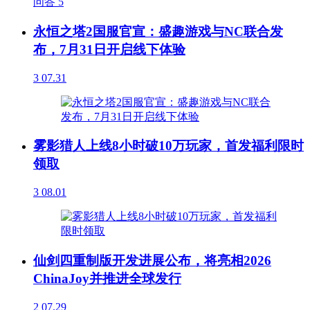
问答
5
永恒之塔2国服官宣：盛趣游戏与NC联合发
布，7月31日开启线下体验
3
07.31
雾影猎人上线8小时破10万玩家，首发福利限时
领取
3
08.01
仙剑四重制版开发进展公布，将亮相2026
ChinaJoy并推进全球发行
2
07.29