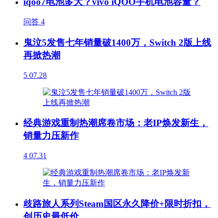
iqoo7电池多大？vivo iQOO手机电池容量？
问答
4
鬼泣5发售七年销量破1400万，Switch 2版上线
再掀热潮
5
07.28
经典游戏重制热潮席卷市场：老IP焕发新生，
销量力压新作
4
07.31
歧路旅人系列Steam国区永久降价+限时折扣，
创历史最低价