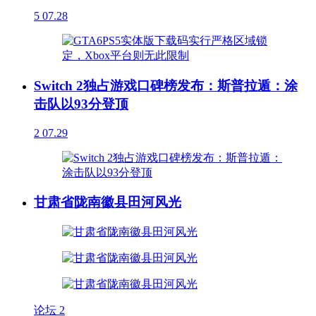
5
07.28
Switch 2独占游戏口碑榜发布：斯普拉遁：涂
击队以93分登顶
2
07.29
甘肃省陇南徽县田河风光
论坛
2