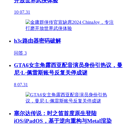
开放世界武侠体验
10
07.31
h3c路由器密码破解
问答
3
GTA6女主角露西亚配音演员身份引热议，曼
尼·L·佩雷斯账号反复关停成谜
8
07.31
塞尔达传说：时之笛首度原生登陆
iOS/iPadOS，基于逆向重构与Metal渲染