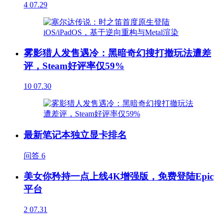
4
07.29
雾影猎人发售遇冷：黑暗奇幻搜打撤玩法遭差
评，Steam好评率仅59%
10
07.30
最新笔记本独立显卡排名
问答
6
美女你矜持一点上线4K增强版，免费登陆Epic
平台
2
07.31