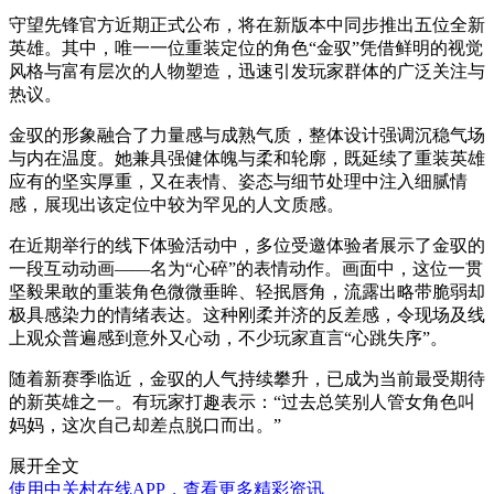
守望先锋官方近期正式公布，将在新版本中同步推出五位全新
英雄。其中，唯一一位重装定位的角色“金驭”凭借鲜明的视觉
风格与富有层次的人物塑造，迅速引发玩家群体的广泛关注与
热议。
金驭的形象融合了力量感与成熟气质，整体设计强调沉稳气场
与内在温度。她兼具强健体魄与柔和轮廓，既延续了重装英雄
应有的坚实厚重，又在表情、姿态与细节处理中注入细腻情
感，展现出该定位中较为罕见的人文质感。
在近期举行的线下体验活动中，多位受邀体验者展示了金驭的
一段互动动画——名为“心碎”的表情动作。画面中，这位一贯
坚毅果敢的重装角色微微垂眸、轻抿唇角，流露出略带脆弱却
极具感染力的情绪表达。这种刚柔并济的反差感，令现场及线
上观众普遍感到意外又心动，不少玩家直言“心跳失序”。
随着新赛季临近，金驭的人气持续攀升，已成为当前最受期待
的新英雄之一。有玩家打趣表示：“过去总笑别人管女角色叫
妈妈，这次自己却差点脱口而出。”
展开全文
使用中关村在线APP，查看更多精彩资讯