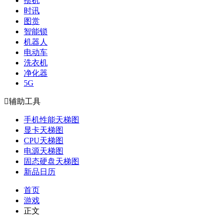
攒机
时讯
图赏
智能锁
机器人
电动车
洗衣机
净化器
5G

辅助工具
手机性能天梯图
显卡天梯图
CPU天梯图
电源天梯图
固态硬盘天梯图
新品日历
首页
游戏
正文