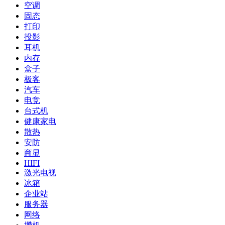
空调
固态
打印
投影
耳机
内存
盒子
极客
汽车
电竞
台式机
健康家电
散热
安防
商显
HIFI
激光电视
冰箱
企业站
服务器
网络