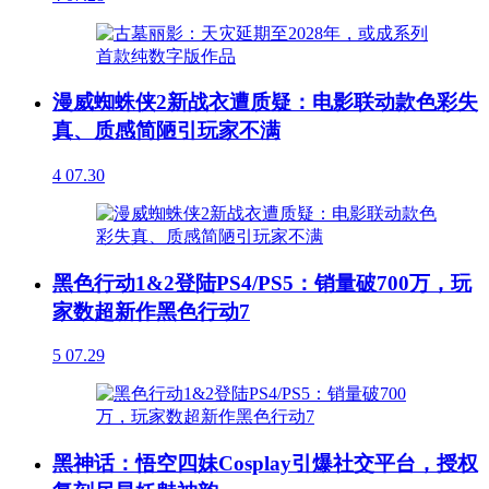
漫威蜘蛛侠2新战衣遭质疑：电影联动款色彩失
真、质感简陋引玩家不满
4
07.30
黑色行动1&2登陆PS4/PS5：销量破700万，玩
家数超新作黑色行动7
5
07.29
黑神话：悟空四妹Cosplay引爆社交平台，授权