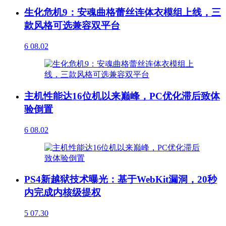
生化危机9：安魂曲格蕾丝连体衣模组上线，三
款风格可选兼容双平台
6
08.02
主机性能达16位机以来巅峰，PC优化滞后致体
验倒置
6
08.02
PS4新越狱技术曝光：基于WebKit漏洞，20秒
内完成内核级提权
5
07.30