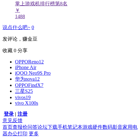
掌上游戏机排行榜第
8
名
￥
1488
说点什么吧~
0
发评论，赚金豆
收藏
0
分享
OPPOReno12
iPhone Air
iQOO Neo9S Pro
华为nova12
OPPOFindX7
三星S25
vivos19
vivo X100s
登录
|
注册
意见反馈
首页
查报价
问答
论坛
下载
手机
笔记本
游戏硬件
数码影音
家用电
器
办公打印
更多