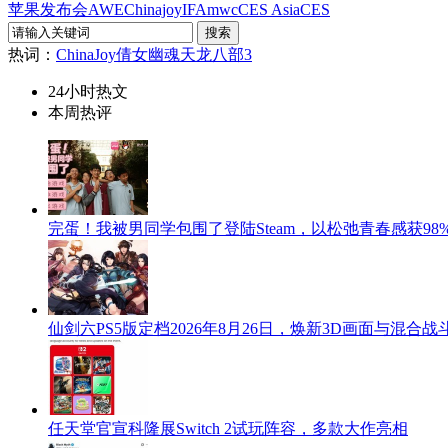
苹果发布会
AWE
Chinajoy
IFA
mwc
CES Asia
CES
热词：
ChinaJoy
倩女幽魂
天龙八部3
24小时热文
本周热评
完蛋！我被男同学包围了登陆Steam，以松弛青春感获98
仙剑六PS5版定档2026年8月26日，焕新3D画面与混合战
任天堂官宣科隆展Switch 2试玩阵容，多款大作亮相