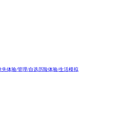
义/抢先体验/管理/自选历险体验/生活模拟