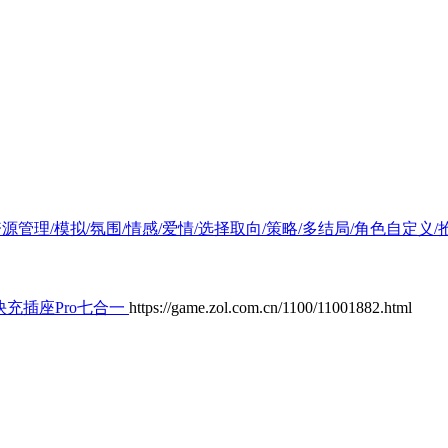
拟真/资源管理/模拟/氛围/情感/爱情/选择取向/策略/多结局/角色自定
快充插座Pro七合一
https://game.zol.com.cn/1100/11001882.html