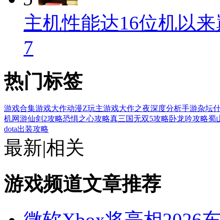
主机性能达16位机以来
7
热门标签
游戏合集
游戏大作
动漫
Z玩主
游戏大作之夜
深度分析
手游杂坛
机
网游
仙剑2攻略
恐惧之心攻略
真三国无双5攻略
卧龙吟攻略
蜀
dota出装攻略
最新
|
相关
游戏频道文章推荐
微软Xbox将亮相202