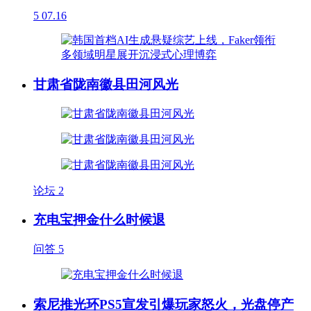
5
07.16
甘肃省陇南徽县田河风光
论坛
2
充电宝押金什么时候退
问答
5
索尼推光环PS5宣发引爆玩家怒火，光盘停产