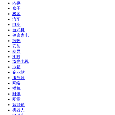
内存
盒子
极客
汽车
电竞
台式机
健康家电
散热
安防
商显
HIFI
激光电视
冰箱
企业站
服务器
网络
攒机
时讯
图赏
智能锁
机器人