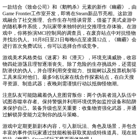
一款结合《致命公司》和《鹅鸭杀》元素的新作《幽霾》，由
Game Frontier工作室开发，即将在Steam新品节亮相。这款游
戏融合了社交推理、合作生存与怪谈背景，借鉴了美式桌游中
的随机事件系统，为玩家带来独特的社交推理生存体验。在游
戏中，你将扮演MCI控制局的调查员，在废弃站点中对抗怪物
并找出伪人。10月8日至21日每晚6点至凌晨12点，《幽霾》会
进行首次免费试玩，你可以选择合作或竞争。
游戏美术风格类似《迷雾》和《湮灭》，环境充满威胁，收容
物四处游荡且理智逐渐丧失。除了危险的生存挑战外，还需提
防潜伏的伪人，并合理利用突变能力、技能树以及投票机制等
工具来应对他们。最多9名玩家在线合作探索站点，在白天搜
寻资源、制造武器；夜晚则需谨慎行动以抵御怪物潮。
注意队友可能隐藏着伪人意图背叛你：两个伪装者混入队伍中
试图吞噬幸存者。保持警惕并利用环境优势如监控设备和陷阱
来保护自己。装备升级也至关重要：收集物资强化武器，并通
过解锁异变能力定制你的战斗策略。
游戏中定期更新剧本内容，引入新玩法、角色及场景，并包含
丰富的事件供玩家通过技能检验获取奖励或特殊道具。现在就