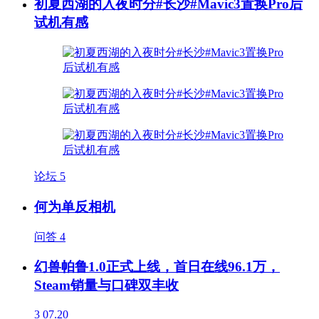
初夏西湖的入夜时分#长沙#Mavic3置换Pro后
试机有感
论坛
5
何为单反相机
问答
4
幻兽帕鲁1.0正式上线，首日在线96.1万，
Steam销量与口碑双丰收
3
07.20