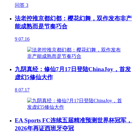
问答
3
法老控推京都幻都：樱花幻舞，双作发布非产
能成熟而是节奏巧合
9
07.16
九阴真经：修仙7月17日登陆ChinaJoy，首发
虚幻5修仙大作
8
07.17
EA Sports FC连续五届精准预测世界杯冠军，
2026年再证西班牙夺冠