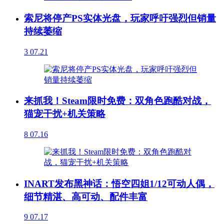
索尼将停产PS实体光盘，玩家呼吁强烈但销量
持续萎缩
3
07.21
来抓我！Steam限时免费：双角色跑酷对战，
猫宠干扰+机关策略
8
07.16
INART发布黑神话：悟空四姐1/12可动人偶，
细节精湛、高可动、配件丰富
9
07.17