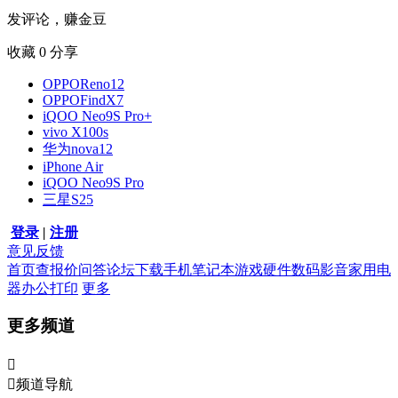
发评论，赚金豆
收藏
0
分享
OPPOReno12
OPPOFindX7
iQOO Neo9S Pro+
vivo X100s
华为nova12
iPhone Air
iQOO Neo9S Pro
三星S25
登录
|
注册
意见反馈
首页
查报价
问答
论坛
下载
手机
笔记本
游戏硬件
数码影音
家用电
器
办公打印
更多
更多频道


频道导航