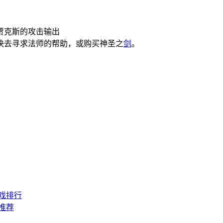
贾克斯的攻击输出
快去寻求法师的帮助，或购买神圣之
剑
。
游戏排行
戏推荐