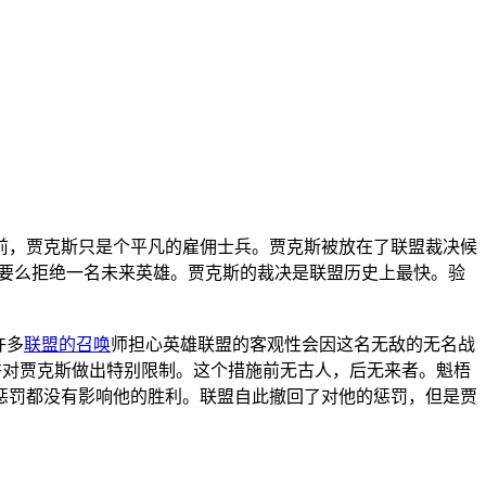
前，贾克斯只是个平凡的雇佣士兵。贾克斯被放在了联盟裁决候
、要么拒绝一名未来英雄。贾克斯的裁决是联盟历史上最快。验
许多
联盟的召唤
师担心英雄联盟的客观性会因这名无敌的无名战
许对贾克斯做出特别限制。这个措施前无古人，后无来者。魁梧
惩罚都没有影响他的胜利。联盟自此撤回了对他的惩罚，但是贾