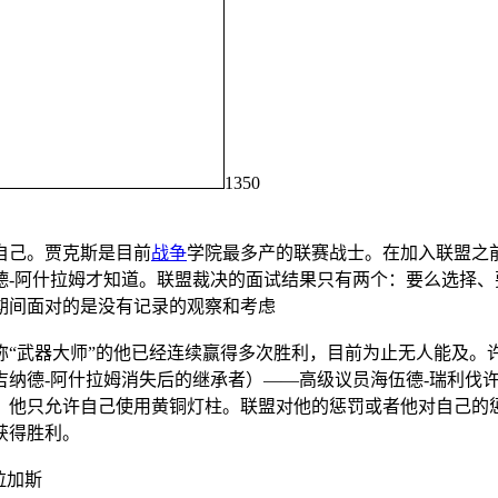
1350
自己。贾克斯是目前
战争
学院最多产的联赛战士。在加入联盟之
德-阿什拉姆才知道。联盟裁决的面试结果只有两个：要么选择
期间面对的是没有记录的观察和考虑
武器大师”的他已经连续赢得多次胜利，目前为止无人能及。
吉纳德-阿什拉姆消失后的继承者）——高级议员海伍德-瑞利伐
，他只允许自己使用黄铜灯柱。联盟对他的惩罚或者他对自己的
获得胜利。
拉加斯