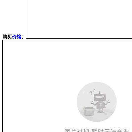
购买
价格
：