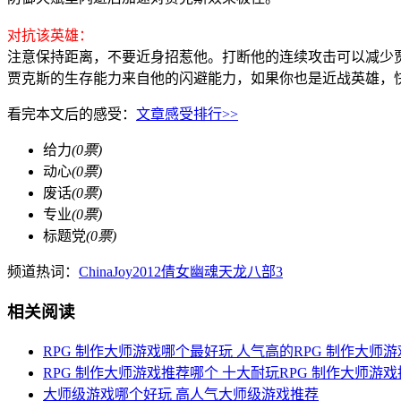
对抗该英雄：
注意保持距离，不要近身招惹他。打断他的连续攻击可以减少
贾克斯的生存能力来自他的闪避能力，如果你也是近战英雄，
看完本文后的感受：
文章感受排行>>
给力
(
0
票)
动心
(
0
票)
废话
(
0
票)
专业
(
0
票)
标题党
(
0
票)
频道热词：
ChinaJoy2012
倩女幽魂
天龙八部3
相关阅读
RPG 制作大师游戏哪个最好玩 人气高的RPG 制作大师
RPG 制作大师游戏推荐哪个 十大耐玩RPG 制作大师游
大师级游戏哪个好玩 高人气大师级游戏推荐