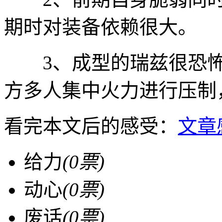
期时对装备依赖很大。
3、成型的瑞兹很恐怖
方多人集中火力进行压制
看完本文后的感受：
文章
给力
(
0
票)
动心
(
0
票)
废话
(
0
票)