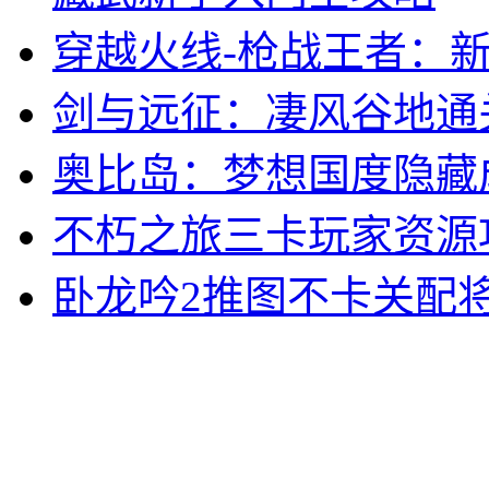
穿越火线-枪战王者：
剑与远征：凄风谷地通
奥比岛：梦想国度隐藏
不朽之旅三卡玩家资源
卧龙吟2推图不卡关配