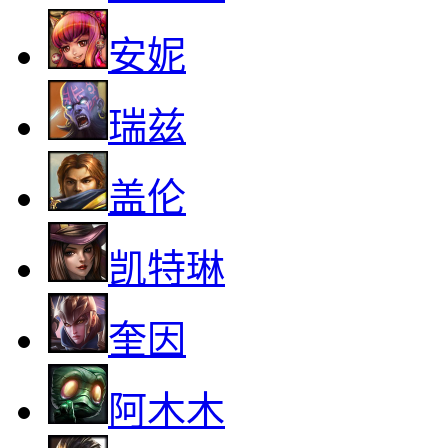
安妮
瑞兹
盖伦
凯特琳
奎因
阿木木