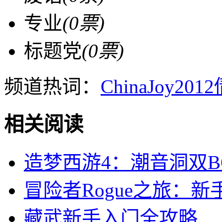
专业
(
0
票)
标题党
(
0
票)
频道热词：
ChinaJoy2012
相关阅读
造梦西游4：潮音洞双B
冒险者Rogue之旅：
藏武新手入门全攻略