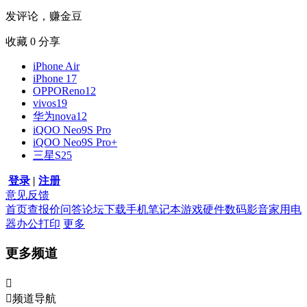
发评论，赚金豆
收藏
0
分享
iPhone Air
iPhone 17
OPPOReno12
vivos19
华为nova12
iQOO Neo9S Pro
iQOO Neo9S Pro+
三星S25
登录
|
注册
意见反馈
首页
查报价
问答
论坛
下载
手机
笔记本
游戏硬件
数码影音
家用电
器
办公打印
更多
更多频道


频道导航