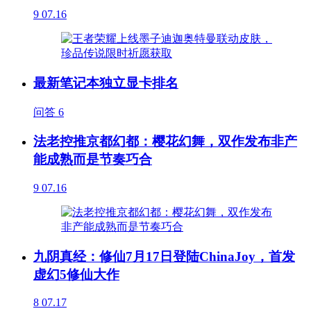
9
07.16
最新笔记本独立显卡排名
问答
6
法老控推京都幻都：樱花幻舞，双作发布非产
能成熟而是节奏巧合
9
07.16
九阴真经：修仙7月17日登陆ChinaJoy，首发
虚幻5修仙大作
8
07.17