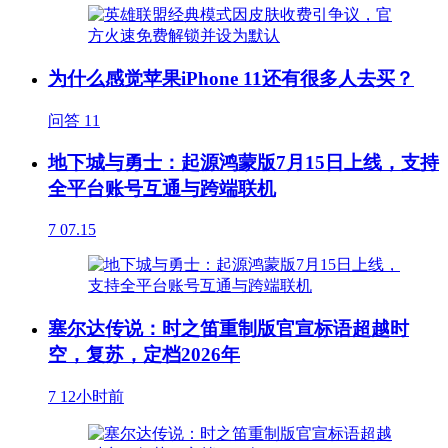
为什么感觉苹果iPhone 11还有很多人去买？
问答
11
地下城与勇士：起源鸿蒙版7月15日上线，支持
全平台账号互通与跨端联机
7
07.15
塞尔达传说：时之笛重制版官宣标语超越时
空，复苏，定档2026年
7
12小时前