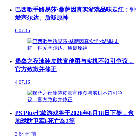
巴西歌手路易莎·桑萨因真实游戏品味走红：钟
爱塞尔达、质疑原神
6
07.15
堡垒之夜泳装皮肤宣传图与实机不符引争议，
官方致歉并修正
4
07.16
PS Plus七款游戏将于2026年8月18日下架，含
地球防卫军6死亡岛2等
3
6小时前