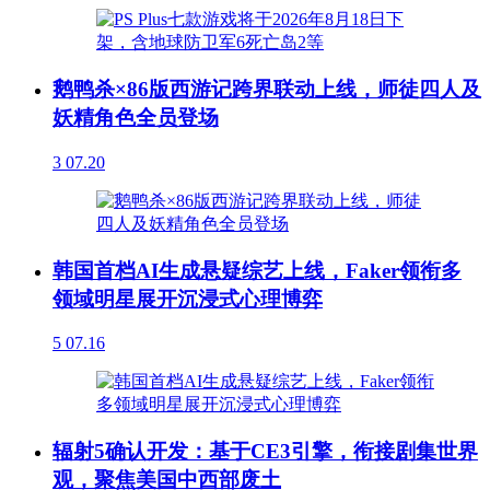
鹅鸭杀×86版西游记跨界联动上线，师徒四人及
妖精角色全员登场
3
07.20
韩国首档AI生成悬疑综艺上线，Faker领衔多
领域明星展开沉浸式心理博弈
5
07.16
辐射5确认开发：基于CE3引擎，衔接剧集世界
观，聚焦美国中西部废土