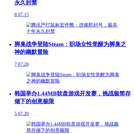
永久封禁
8
07.15
脚臭战争登陆Steam：职场女性觉醒为脚臭之
神的幽默冒险
7
07.20
韩国举办1.44MB软盘游戏开发赛，挑战极简存
储下的创意极限
5
07.20