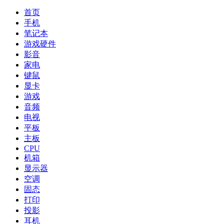
首页
手机
笔记本
游戏硬件
影音
家电
键鼠
显卡
游戏
音频
电视
平板
主板
CPU
机箱
显示器
空调
固态
打印
投影
耳机