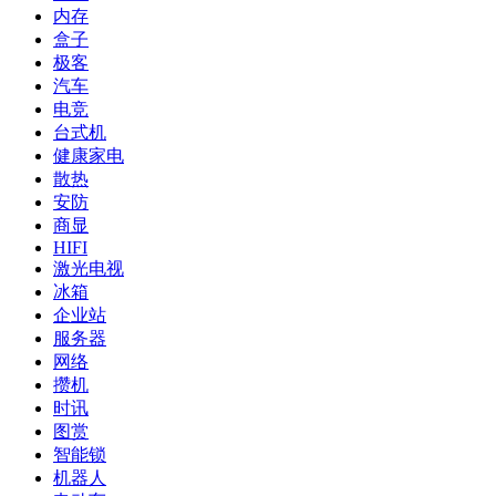
内存
盒子
极客
汽车
电竞
台式机
健康家电
散热
安防
商显
HIFI
激光电视
冰箱
企业站
服务器
网络
攒机
时讯
图赏
智能锁
机器人