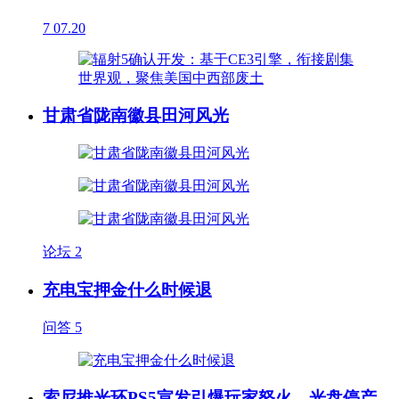
7
07.20
甘肃省陇南徽县田河风光
论坛
2
充电宝押金什么时候退
问答
5
索尼推光环PS5宣发引爆玩家怒火，光盘停产