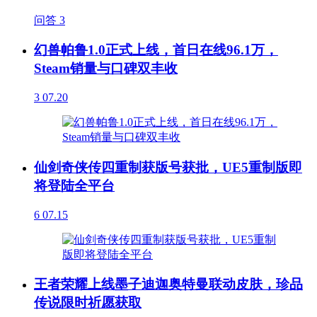
问答
3
幻兽帕鲁1.0正式上线，首日在线96.1万，
Steam销量与口碑双丰收
3
07.20
仙剑奇侠传四重制获版号获批，UE5重制版即
将登陆全平台
6
07.15
王者荣耀上线墨子迪迦奥特曼联动皮肤，珍品
传说限时祈愿获取