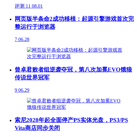
评测
11
08.01
网页版半条命2成功移植：起源引擎游戏首次完
整运行于浏览器
7
06.28
曾卓君败者组逆袭夺冠，第八次加冕EVO饿狼
传说世界冠军
9
06.29
索尼2028年起全面停产PS实体光盘，PS3/PS
Vita商店同步关闭