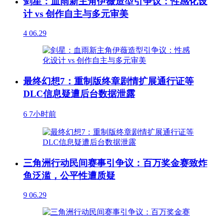
剑星：血雨新主角伊薇造型引争议：性感化设
计 vs 创作自主与多元审美
4
06.29
最终幻想7：重制版终章剧情扩展通行证等
DLC信息疑遭后台数据泄露
6
7小时前
三角洲行动民间赛事引争议：百万奖金赛致炸
鱼泛滥，公平性遭质疑
9
06.29