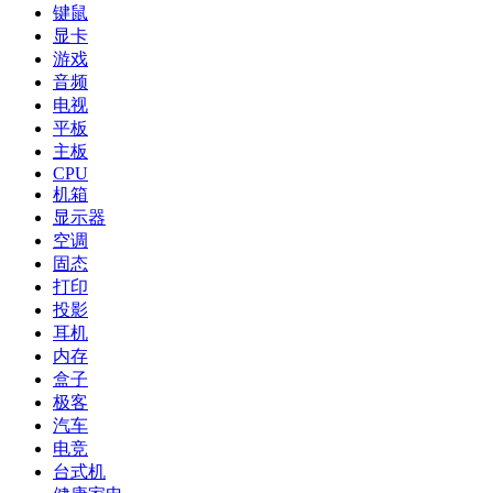
键鼠
显卡
游戏
音频
电视
平板
主板
CPU
机箱
显示器
空调
固态
打印
投影
耳机
内存
盒子
极客
汽车
电竞
台式机