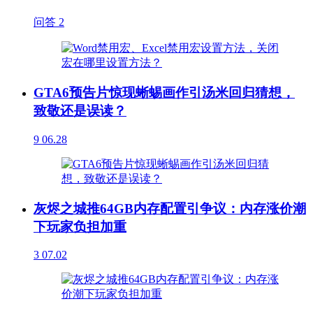
问答
2
GTA6预告片惊现蜥蜴画作引汤米回归猜想，
致敬还是误读？
9
06.28
灰烬之城推64GB内存配置引争议：内存涨价潮
下玩家负担加重
3
07.02