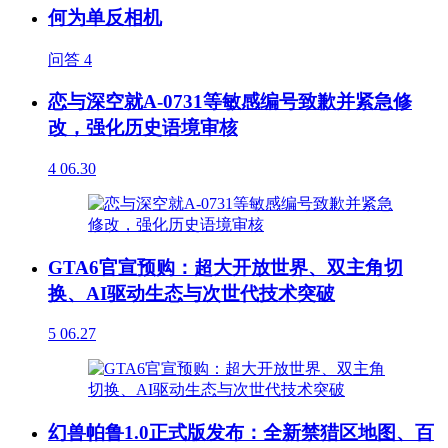
何为单反相机
问答
4
恋与深空就A-0731等敏感编号致歉并紧急修
改，强化历史语境审核
4
06.30
GTA6官宣预购：超大开放世界、双主角切
换、AI驱动生态与次世代技术突破
5
06.27
幻兽帕鲁1.0正式版发布：全新禁猎区地图、百