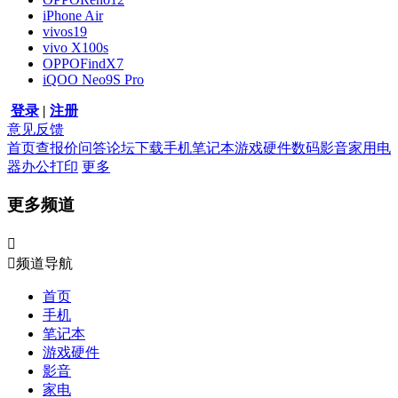
iPhone Air
vivos19
vivo X100s
OPPOFindX7
iQOO Neo9S Pro
登录
|
注册
意见反馈
首页
查报价
问答
论坛
下载
手机
笔记本
游戏硬件
数码影音
家用电
器
办公打印
更多
更多频道


频道导航
首页
手机
笔记本
游戏硬件
影音
家电