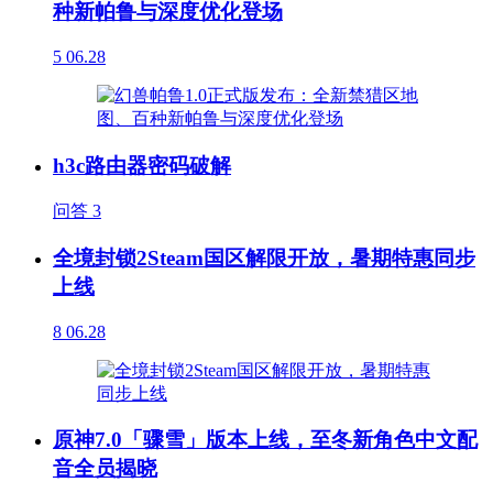
种新帕鲁与深度优化登场
5
06.28
h3c路由器密码破解
问答
3
全境封锁2Steam国区解限开放，暑期特惠同步
上线
8
06.28
原神7.0「骤雪」版本上线，至冬新角色中文配
音全员揭晓