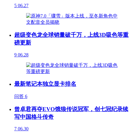
5
06.27
超级变色龙全球销量破千万，上线3D吸色等重
磅更新
9
06.28
最新笔记本独立显卡排名
问答
6
曾卓君再夺EVO饿狼传说冠军，创七冠纪录续
写中国格斗传奇
7
06.30