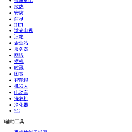
健康家电
散热
安防
商显
HIFI
激光电视
冰箱
企业站
服务器
网络
攒机
时讯
图赏
智能锁
机器人
电动车
洗衣机
净化器
5G

辅助工具