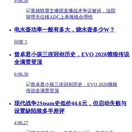
9
06.30
电水壶功率一般有多大，烧水壶多少W？
问答
5
曾卓君小孩三连冠创历史，EVO 2026饿狼传说
全满贯登顶
6
06.30
现代战争2Steam史低价44.6元，但启动失败与
设置缺陷致多半差评
4
06.27