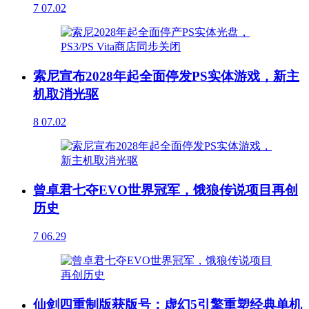
7
07.02
索尼宣布2028年起全面停发PS实体游戏，新主
机取消光驱
8
07.02
曾卓君七夺EVO世界冠军，饿狼传说项目再创
历史
7
06.29
仙剑四重制版获版号：虚幻5引擎重塑经典单机