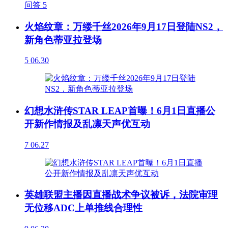
问答
5
火焰纹章：万缕千丝2026年9月17日登陆NS2，
新角色蒂亚拉登场
5
06.30
幻想水浒传STAR LEAP首曝！6月1日直播公
开新作情报及乱凛天声优互动
7
06.27
英雄联盟主播因直播战术争议被诉，法院审理
无位移ADC上单推线合理性