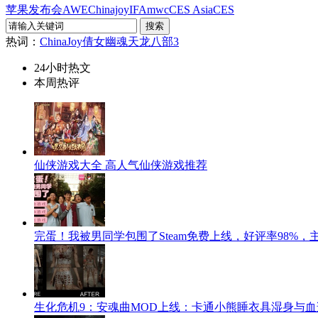
苹果发布会
AWE
Chinajoy
IFA
mwc
CES Asia
CES
热词：
ChinaJoy
倩女幽魂
天龙八部3
24小时热文
本周热评
仙侠游戏大全 高人气仙侠游戏推荐
完蛋！我被男同学包围了Steam免费上线，好评率98%
生化危机9：安魂曲MOD上线：卡通小熊睡衣具湿身与