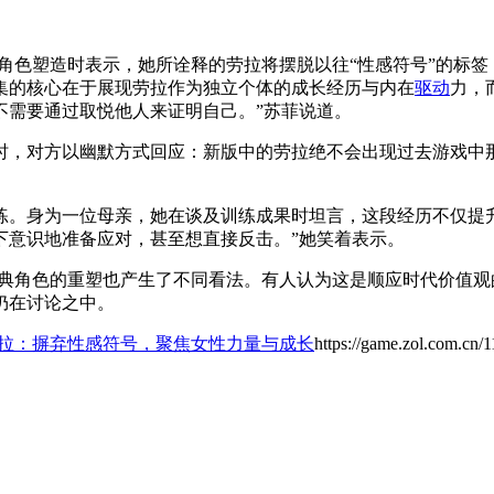
角色塑造时表示，她所诠释的劳拉将摆脱以往“性感符号”的标
集的核心在于展现劳拉作为独立个体的成长经历与内在
驱动
力，
不需要通过取悦他人来证明自己。”苏菲说道。
时，对方以幽默方式回应：新版中的劳拉绝不会出现过去游戏中
练。身为一位母亲，她在谈及训练成果时坦言，这段经历不仅提
下意识地准备应对，甚至想直接反击。”她笑着表示。
经典角色的重塑也产生了不同看法。有人认为这是顺应时代价值
仍在讨论之中。
劳拉：摒弃性感符号，聚焦女性力量与成长
https://game.zol.com.cn/