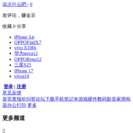
说点什么吧~
0
发评论，赚金豆
收藏
0
分享
iPhone Air
OPPOFindX7
vivo X100s
华为nova12
OPPOReno12
三星S25
iPhone 17
vivos19
登录
|
注册
意见反馈
首页
查报价
问答
论坛
下载
手机
笔记本
游戏硬件
数码影音
家用电
器
办公打印
更多
更多频道
