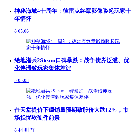
神秘海域4十周年：德雷克终章影像唤起玩家十
年情怀
8
05.06
绝地潜兵2Steam口碑暴跌：战争债券泛滥、优
化停滞致玩家集体差评
5
05.08
任天堂提价下调销量预期致股价大跌12%，市
场担忧软硬件前景
8
4小时前