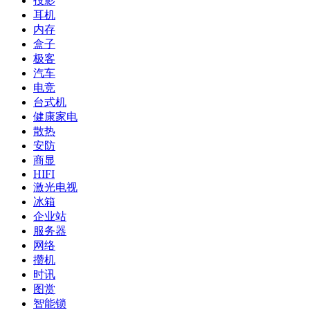
投影
耳机
内存
盒子
极客
汽车
电竞
台式机
健康家电
散热
安防
商显
HIFI
激光电视
冰箱
企业站
服务器
网络
攒机
时讯
图赏
智能锁