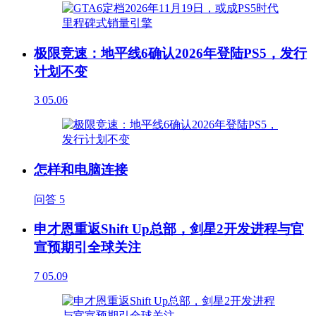
极限竞速：地平线6确认2026年登陆PS5，发行
计划不变
3
05.06
怎样和电脑连接
问答
5
申才恩重返Shift Up总部，剑星2开发进程与官
宣预期引全球关注
7
05.09