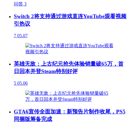
问答
3
Switch 2将支持通过游戏直连YouTube观看视频
引热议
7
05.07
英雄无敌：上古纪元抢先体验销量破65万，首
日回本并登Steam特别好评
5
05.06
GTA6宣传全面加速：新预告片制作收尾，PS5
同捆版筹备完成