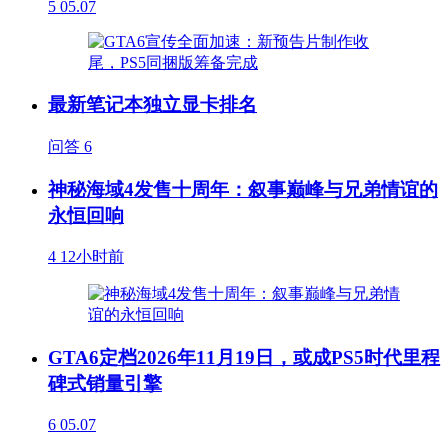
5
05.07
最新笔记本独立显卡排名
问答
6
神秘海域4发售十周年：叙事巅峰与兄弟情谊的
永恒回响
4
12小时前
GTA6定档2026年11月19日，或成PS5时代里程
碑式销量引擎
6
05.07