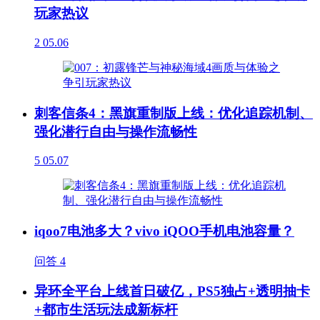
玩家热议
2
05.06
刺客信条4：黑旗重制版上线：优化追踪机制、
强化潜行自由与操作流畅性
5
05.07
iqoo7电池多大？vivo iQOO手机电池容量？
问答
4
异环全平台上线首日破亿，PS5独占+透明抽卡
+都市生活玩法成新标杆