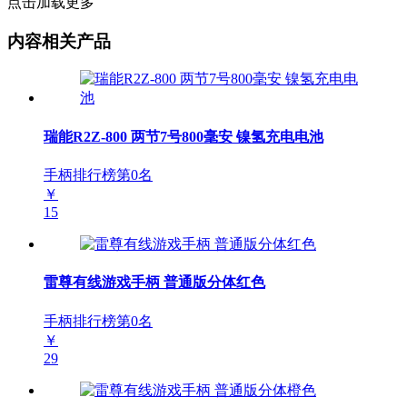
点击加载更多
内容相关产品
瑞能R2Z-800 两节7号800毫安 镍氢充电电池
手柄排行榜第
0
名
￥
15
雷尊有线游戏手柄 普通版分体红色
手柄排行榜第
0
名
￥
29