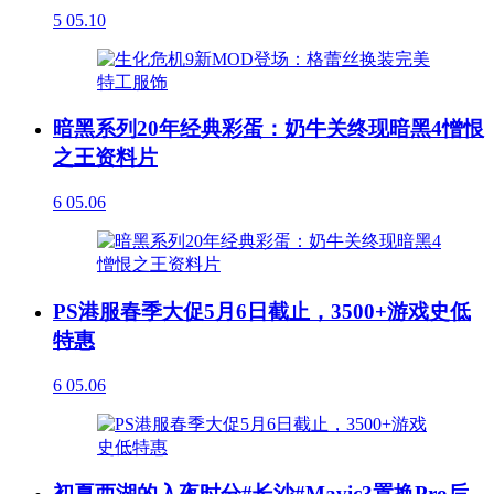
5
05.10
暗黑系列20年经典彩蛋：奶牛关终现暗黑4憎恨
之王资料片
6
05.06
PS港服春季大促5月6日截止，3500+游戏史低
特惠
6
05.06
初夏西湖的入夜时分#长沙#Mavic3置换Pro后