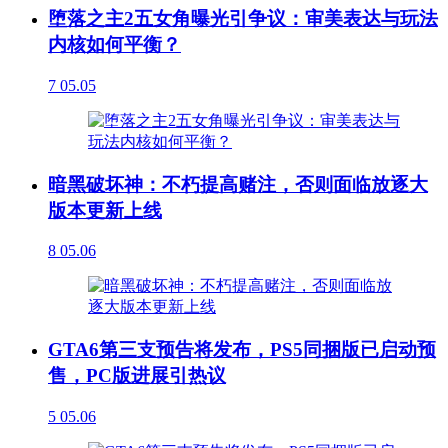
堕落之主2五女角曝光引争议：审美表达与玩法
内核如何平衡？
7
05.05
暗黑破坏神：不朽提高赌注，否则面临放逐大
版本更新上线
8
05.06
GTA6第三支预告将发布，PS5同捆版已启动预
售，PC版进展引热议
5
05.06