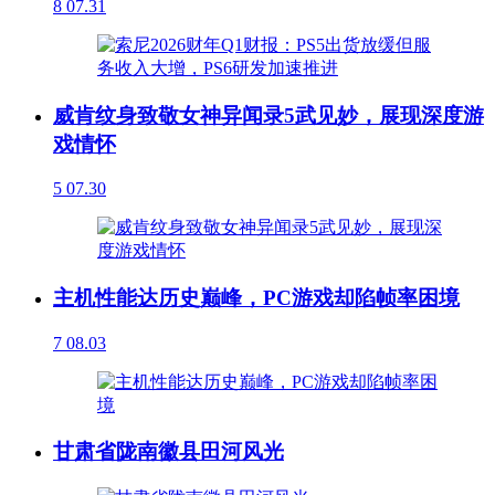
8
07.31
威肯纹身致敬女神异闻录5武见妙，展现深度游
戏情怀
5
07.30
主机性能达历史巅峰，PC游戏却陷帧率困境
7
08.03
甘肃省陇南徽县田河风光