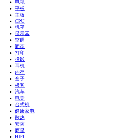
电视
平板
主板
CPU
机箱
显示器
空调
固态
打印
投影
耳机
内存
盒子
极客
汽车
电竞
台式机
健康家电
散热
安防
商显
HIFI