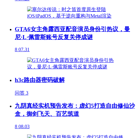
GTA6女主角露西亚配音演员身份引热议，曼
尼·L·佩雷斯账号反复关停成谜
8
07.31
h3c路由器密码破解
问答
3
九阴真经实机预告发布：虚幻5打造自由修仙沙
盒，御剑飞天、百艺筑道
8
08.03