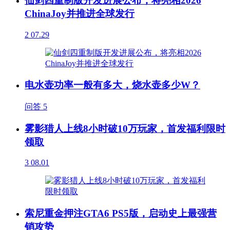
仙剑四重制版开发进展公布，将亮相2026
ChinaJoy并推进全球发行
2
07.29
电水壶功率一般有多大，烧水壶多少W？
问答
5
雾影猎人上线8小时破10万玩家，首发福利限时
领取
3
08.01
索尼重金押注GTA6 PS5版，启动史上最强营
销攻势