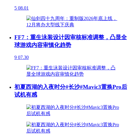
5
08.01
FF7：重生泳装设计因审核标准调整，凸显全
球游戏内容审慎化趋势
9
07.30
初夏西湖的入夜时分#长沙#Mavic3置换Pro后
试机有感