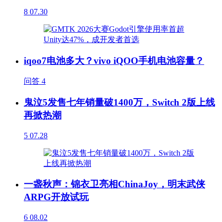
8
07.30
iqoo7电池多大？vivo iQOO手机电池容量？
问答
4
鬼泣5发售七年销量破1400万，Switch 2版上线
再掀热潮
5
07.28
一盏秋声：锦衣卫亮相ChinaJoy，明末武侠
ARPG开放试玩
6
08.02