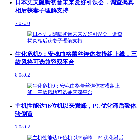
日本丈夫隐瞒初音未来爱好引误会，调查揭真
相后获妻子理解支持
7
07.30
生化危机9：安魂曲格蕾丝连体衣模组上线，三
款风格可选兼容双平台
8
08.02
主机性能达16位机以来巅峰，PC优化滞后致体
验倒置
7
08.02