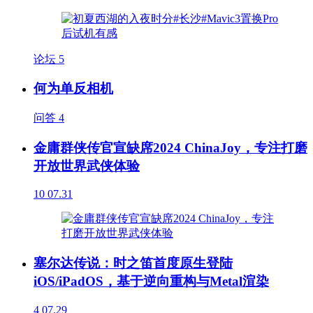
论坛
5
何为单反相机
问答
4
金庸群侠传官宣缺席2024 ChinaJoy，专注打磨
开放世界武侠体验
10
07.31
塞尔达传说：时之笛首度原生登陆
iOS/iPadOS，基于逆向重构与Metal渲染
4
07.29