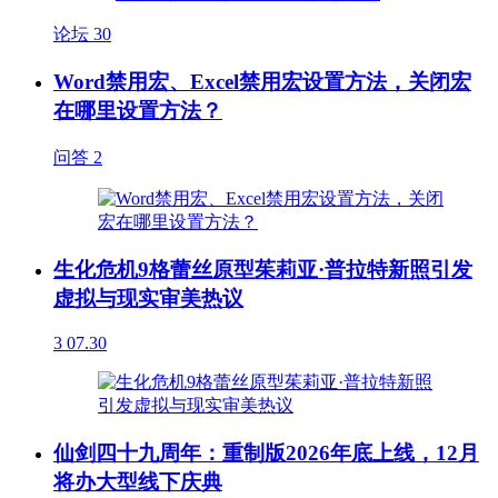
论坛
30
Word禁用宏、Excel禁用宏设置方法，关闭宏
在哪里设置方法？
问答
2
生化危机9格蕾丝原型茱莉亚·普拉特新照引发
虚拟与现实审美热议
3
07.30
仙剑四十九周年：重制版2026年底上线，12月
将办大型线下庆典