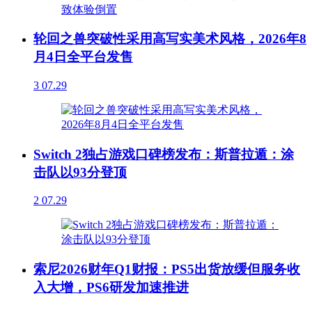
轮回之兽突破性采用高写实美术风格，2026年8
月4日全平台发售
3
07.29
Switch 2独占游戏口碑榜发布：斯普拉遁：涂
击队以93分登顶
2
07.29
索尼2026财年Q1财报：PS5出货放缓但服务收
入大增，PS6研发加速推进