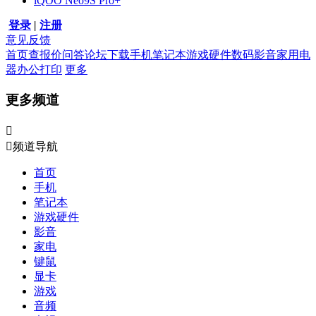
iQOO Neo9S Pro+
登录
|
注册
意见反馈
首页
查报价
问答
论坛
下载
手机
笔记本
游戏硬件
数码影音
家用电
器
办公打印
更多
更多频道


频道导航
首页
手机
笔记本
游戏硬件
影音
家电
键鼠
显卡
游戏
音频