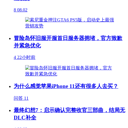
8
08.02
冒险岛怀旧服开服首日服务器拥堵，官方致歉
并紧急优化
4
22小时前
为什么感觉苹果iPhone 11还有很多人去买？
问答
11
最终幻想7：启示确认完整收官三部曲，结局无
DLC补全