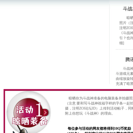
斗战
晾晒你
照片（
注明ZO
《斗战
引？也
细]
腾
斗战神的
斗游戏元素
由缩放旋
充满了暗黑
晾晒你为斗战神准备的电脑装备并拍摄照
（注意:要和写斗战神祝福字样的字条一起
摄，注明ZOl论坛ID）上传到活动帖子，同
附上你想玩《斗战神》的理由。
每位参与活动的网友都将得到10Q币奖励