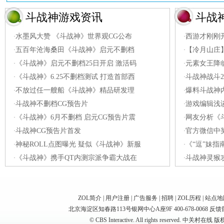
斗战神游戏资讯
斗战
水墨风大赞 《斗战神》世界观CG公布
西游才刚刚
·
·
五百年沧海桑田《斗战神》启元不删档
【冷月山庄
·
·
《斗战神》启元不删档25日开启 激活码
元素女王降
·
·
《斗战神》6.25不删档测试 打造首部西
斗战神战斗2
·
·
不放过任一艘船《斗战神》精品研发理
爆料斗战神
·
·
斗战神不删档CG预告片
游戏编辑浅
·
·
《斗战神》6月不删档 启元CG预告片震
网友分析《
·
·
斗战神CG预告片首发
官方微信中
·
·
神秘ROLL点图曝光 疑似《斗战神》新服
《“逗”妹指
·
·
《斗战神》携手QT内测宗派争霸大战在
斗战神灵猴
·
·
ZOL简介
|
用户注册
|
广告服务
|
招聘
|
ZOL历程
|
站点地
北京海淀区知春路113号银网中心A座9F 400-678-0068
反馈
© CBS Interactive. All rights reserved. 中关村在线