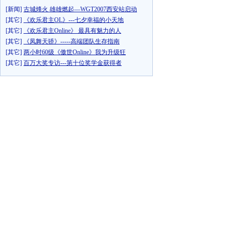
[新闻]
古城烽火 雄雄燃起—WGT2007西安站启动
[其它]
《欢乐君主OL》---七夕幸福的小天地
[其它]
《欢乐君主Online》 最具有魅力的人
[其它]
《凤舞天骄》-----高端团队生存指南
[其它]
两小时60级《傲世Online》我为升级狂
[其它]
百万大奖专访---第十位奖学金获得者