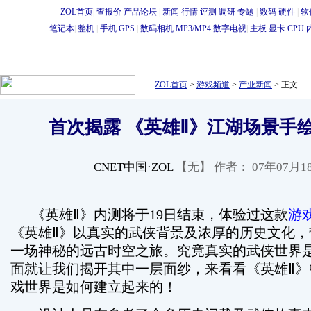
ZOL首页
|
查报价
产品论坛
|
新闻
行情
评测
调研
专题
|
数码
硬件
|
软
笔记本
|
整机
|
手机
GPS
|
数码相机
MP3
/
MP4
数字电视
|
主板
显卡
CPU
ZOL首页
>
游戏频道
>
产业新闻
>
正文
首次揭露 《英雄Ⅱ》江湖场景手
CNET中国·ZOL
【无】 作者：
07年07月1
《英雄Ⅱ》内测将于19日结束，体验过这款
游
《英雄Ⅱ》以真实的武侠背景及浓厚的历史文化，
一场神秘的远古时空之旅。究竟真实的武侠世界
面就让我们揭开其中一层面纱，来看看《英雄Ⅱ》
戏世界是如何建立起来的！