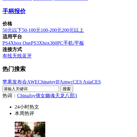
手柄报价
价格
50元以下
50-100元
100-200元
200元以上
适用平台
PS4
Xbox One
PS3
Xbox360
PC
手机/平板
连接方式
有线
无线
蓝牙
热门搜索
苹果发布会
AWE
Chinajoy
IFA
mwc
CES Asia
CES
热词：
ChinaJoy
倩女幽魂
天龙八部3
24小时热文
本周热评