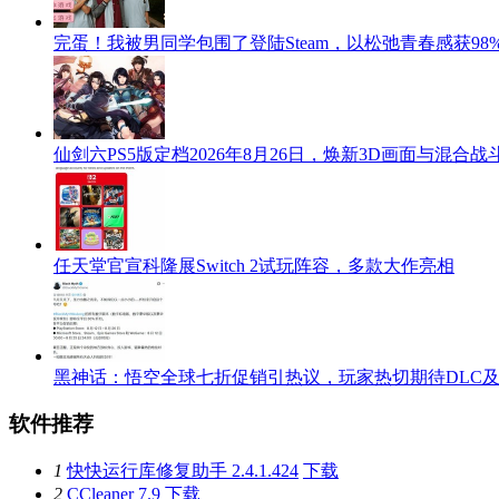
完蛋！我被男同学包围了登陆Steam，以松弛青春感获98
仙剑六PS5版定档2026年8月26日，焕新3D画面与混合战
任天堂官宣科隆展Switch 2试玩阵容，多款大作亮相
黑神话：悟空全球七折促销引热议，玩家热切期待DLC
软件推荐
1
快快运行库修复助手 2.4.1.424
下载
2
CCleaner 7.9
下载