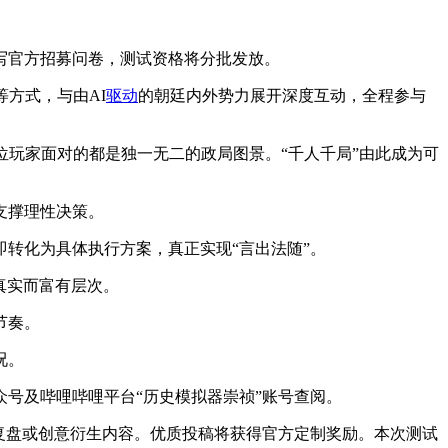
写官方招募问卷，测试资格将分批发放。
方式，与由AI
驱动
的朝廷内外势力展开深度互动，全程参与
位玩家面对的都是独一无二的政局图景。“千人千局”由此成为可
支撑理性决策。
转化为具体执行方案，真正实现“言出法随”。
真实而富有层次。
节奏。
况。
号及哔哩哔哩平台“历史模拟器崇祯”账号查阅。
复盘或创意衍生内容。优质投稿将获得官方定制奖励。本次测试