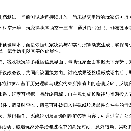
删档测试。当前测试通道持续开放，尚未提交申请的玩家仍可填
的时空环境。玩家将执掌两京十三省，通过撰写诏书、颁布政令等
预设脚本，而是依据玩家决策与AI实时演算动态生成，确保每
径，赋予历史以真实的延展性。
态、税收状况等多维度信息界面，帮助玩家全面掌握天下形势，
开议政会议，共同商议国策方向。讨论成果经整理形成诏书后，即
都将触发AI基于历史逻辑与现实约束所推演出的连锁反应，反馈
体系，玩家可根据自身战略目标，自主规划成长路径与资源投入
邮件，请及时查收，留意可能被归入拦截或垃圾邮件文件夹的情
录、基础操作、系统说明及高频问题解答等内容，可通过官方公众
征集活动，诚邀玩家分享治理过程中的高光时刻、意外结局、策略