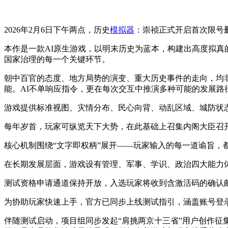
2026年2月6日下午两点，历史
模拟器
：崇祯正式开启首次限号
本作是一款AI原生游戏，以明末历史为蓝本，构建出高度拟真
国家治理的每一个关键环节。
朝中百官的态度、地方局势的演变、重大历史事件的走向，均非
能。AI不单响应指令，更在每次交互中推演多种可能的发展路
游戏提供标准视图、灾情分布、民心向背、动乱区域、城防状
每年岁首，玩家可纵览天下大势，在此基础上召集内阁大臣召
核心机制围绕“文字即权柄”展开——玩家输入的每一道谕旨，
在长期发展层面，游戏设有管理、军事、学识、政治四大能力
测试资格申请通道保持开放，入选玩家将收到含激活码的确认
为协助玩家快速上手，官方已同步上线测试指引，涵盖账号登
伴随测试启动，项目组同步发起“肩挑两京十三省”用户创作