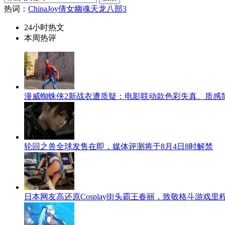
热词：
ChinaJoy
倩女幽魂
天龙八部3
24小时热文
本周热评
漫威蜘蛛侠2新战衣遭质疑：电影联动款色彩失真、质感
轮回之兽全球发售在即，媒体评测将于8月4日8时解禁
日本网友高还原Cosplay街头霸王春丽，致敬格斗游戏里