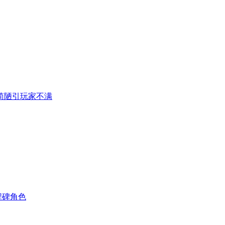
简陋引玩家不满
程碑角色