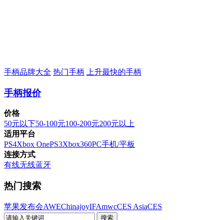
手柄品牌大全
热门手柄
上升最快的手柄
手柄报价
价格
50元以下
50-100元
100-200元
200元以上
适用平台
PS4
Xbox One
PS3
Xbox360
PC
手机/平板
连接方式
有线
无线
蓝牙
热门搜索
苹果发布会
AWE
Chinajoy
IFA
mwc
CES Asia
CES