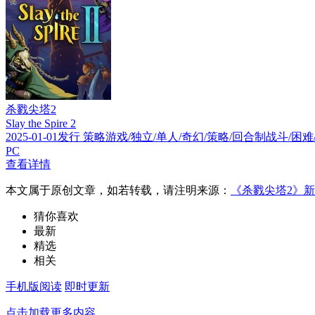
杀戮尖塔2
Slay the Spire 2
2025-01-01发行 策略游戏/独立/单人/奇幻/策略/回合制战斗/困
PC
查看详情
本文属于原创文章，如若转载，请注明来源：
《杀戮尖塔2》
猜你喜欢
最新
精选
相关
手机版阅读
即时更新
点击加载更多内容