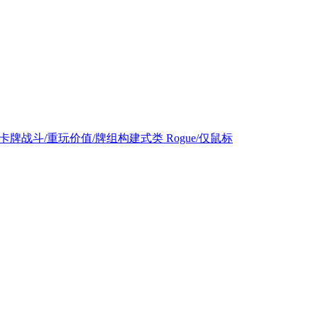
构建/卡牌战斗/重玩价值/牌组构建式类 Rogue/仅鼠标