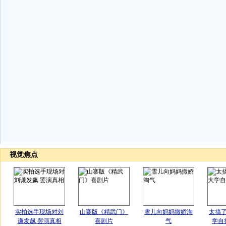
视觉焦点
实拍选手现场对刘
山寨版《精武门》
雪儿向妈妈撒娇淘
太搞
谦发飙 罢演真相
喜剧片
气
学自