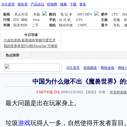
ZOL首页
报价库
产品论坛
经销商
视频
下载
更多
新闻
┆
风云对话
┆
专题
数码
┆
笔 记 本
┆
MP3
/
MP4
硬件
┆
CPU
┆
内
行情
┆
ZDC 调研
┆
Vista
手机
┆
台 式 机
┆
GPS
主板
┆
音频
┆
评测
┆
高清
/
时尚
┆
二手
相机
┆
移动存储
┆
UMPC
显卡
┆
耳机
┆
今日导读
·
大叔也卖萌 新英雄布劳姆可爱艺术
·
我的世界将登PS4和XboxOne 可继承
热点推荐
ZOL首页
>
游戏频道
>
网络游戏
>
网络
中国为什么做不出《魔兽世界》的
CNET中国·ZOL
08年02月28日
【原创】 作者：
中关村在线
最大问题是出在玩家身上。
垃圾
游戏
玩得人一多，自然使得开发者盲目