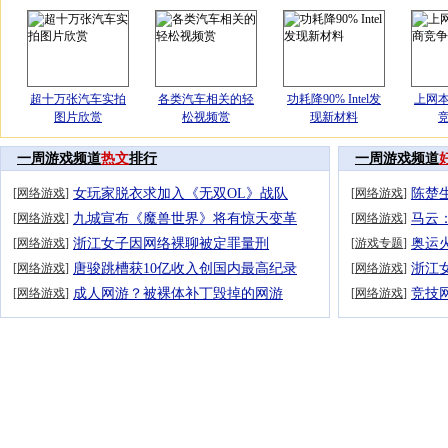
超十万张汽车实拍
各类汽车相关的轻
功耗降90% Intel发
上网
图片欣赏
松视频赏
现新材料
一周游戏频道
热文
排行
一周游戏频道
[
网络游戏
]
女玩家脱衣求加入《无双OL》战队
[
网络游戏
]
陈楚
[
网络游戏
]
九城宣布《魔兽世界》将有惊天变革
[
网络游戏
]
马云
[
网络游戏
]
浙江女子因网络裸聊被定罪量刑
[
游戏专题
]
奥运
[
网络游戏
]
唐骏跳槽获10亿收入创国内最高纪录
[
网络游戏
]
浙江
[
网络游戏
]
成人网游？被裸体补丁毁掉的网游
[
网络游戏
]
竞技