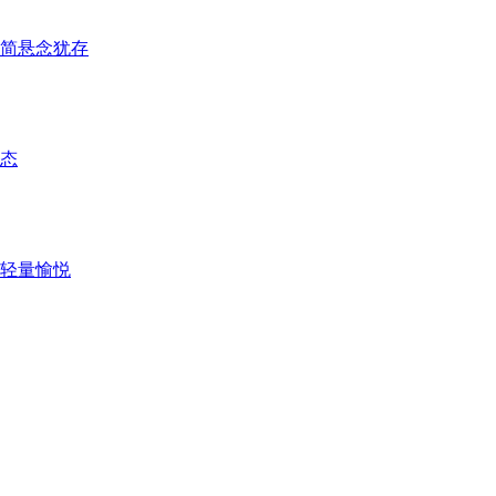
精简悬念犹存
态
轻量愉悦