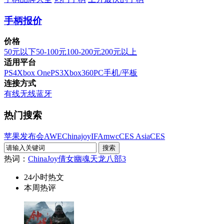
手柄报价
价格
50元以下
50-100元
100-200元
200元以上
适用平台
PS4
Xbox One
PS3
Xbox360
PC
手机/平板
连接方式
有线
无线
蓝牙
热门搜索
苹果发布会
AWE
Chinajoy
IFA
mwc
CES Asia
CES
热词：
ChinaJoy
倩女幽魂
天龙八部3
24小时热文
本周热评