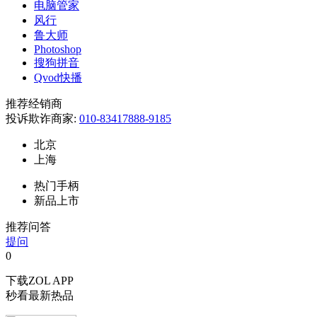
电脑管家
风行
鲁大师
Photoshop
搜狗拼音
Qvod快播
推荐经销商
投诉欺诈商家:
010-83417888-9185
北京
上海
热门手柄
新品上市
推荐问答
提问
0
下载ZOL APP
秒看最新热品