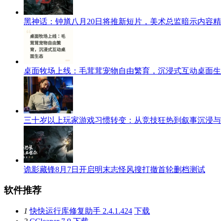
黑神话：钟馗八月20日将推新短片，美术总监暗示内容
桌面牧场上线：毛茸茸宠物自由繁育，沉浸式互动桌面生
三十岁以上玩家游戏习惯转变：从竞技狂热到叙事沉浸与
诡影藏锋8月7日开启明末志怪风搜打撤首轮删档测试
软件推荐
1
快快运行库修复助手 2.4.1.424
下载