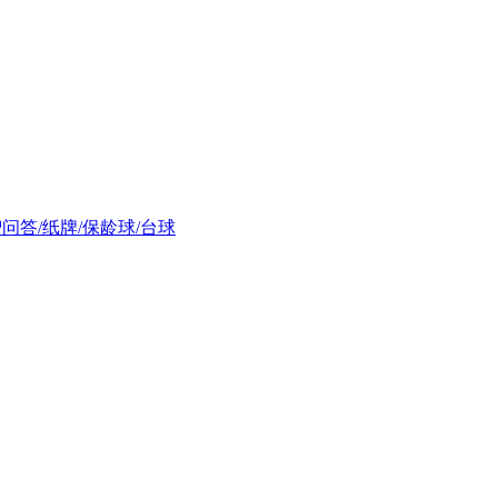
益智问答/纸牌/保龄球/台球