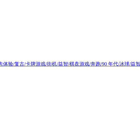
色/抢先体验/复古/卡牌游戏/街机/益智/棋盘游戏/奔跑/90 年代/冰球/