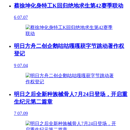
蔡徐坤化身特工K回归绝地求生第42赛季联动
6
07.07
明日方舟二创企鹅咕咕嘎嘎获字节跳动著作权
登记
9
07.04
明日之后全新种族械骨人7月24日登场，开启重
生纪元第二篇章
7
07.09