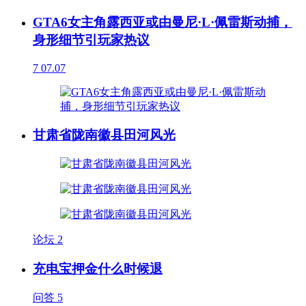
GTA6女主角露西亚或由曼尼·L·佩雷斯动捕，
身形细节引玩家热议
7
07.07
甘肃省陇南徽县田河风光
论坛
2
充电宝押金什么时候退
问答
5