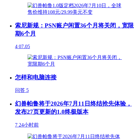
索尼新规：PSN账户闲置36个月将关闭，宽限
期6个月
4
07.05
怎样和电脑连接
问答
5
幻兽帕鲁将于2026年7月11日终结抢先体验，
发布27页更新的1.0终极版本
7
24小时前