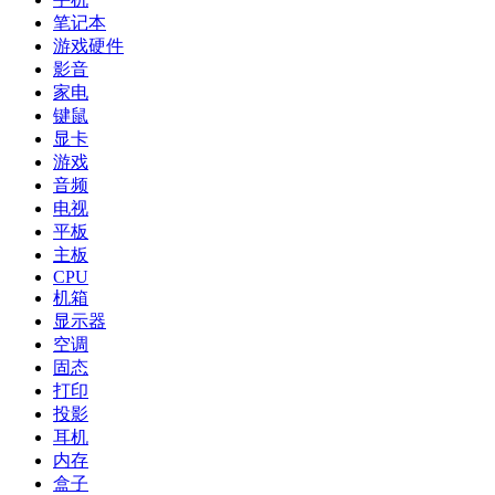
笔记本
游戏硬件
影音
家电
键鼠
显卡
游戏
音频
电视
平板
主板
CPU
机箱
显示器
空调
固态
打印
投影
耳机
内存
盒子