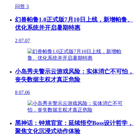
问答
3
幻兽帕鲁1.0正式版7月10日上线，新增帕鲁、
优化系统并开启暑期特惠
2
07.07
小岛秀夫警示云游戏风险：实体消亡不可怕，
丧失数据主权才真正危险
8
07.06
黑神话：钟馗官宣：延续悟空Boss设计哲学，
聚焦文化沉浸式动作体验