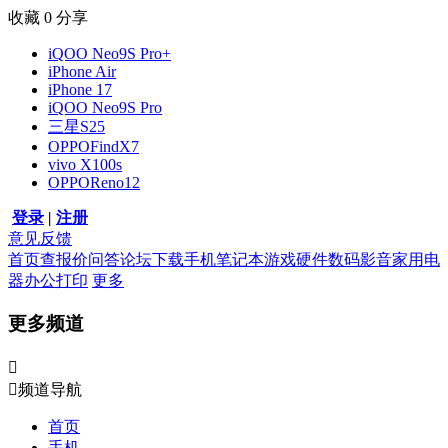
收藏
0
分享
iQOO Neo9S Pro+
iPhone Air
iPhone 17
iQOO Neo9S Pro
三星S25
OPPOFindX7
vivo X100s
OPPOReno12
登录
|
注册
意见反馈
首页
查报价
问答
论坛
下载
手机
笔记本
游戏硬件
数码影音
家用电
器
办公打印
更多
更多频道


频道导航
首页
手机