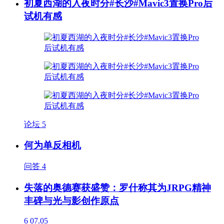
初夏西湖的入夜时分#长沙#Mavic3置换Pro后
试机有感
论坛
5
何为单反相机
问答
4
失落的奥德赛获盛赞：罗什称其为JRPG精神
丰碑与光与影创作原点
6
07.05