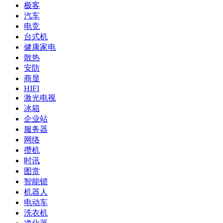
极客
汽车
电竞
台式机
健康家电
散热
安防
商显
HIFI
激光电视
冰箱
企业站
服务器
网络
攒机
时讯
图赏
智能锁
机器人
电动车
洗衣机