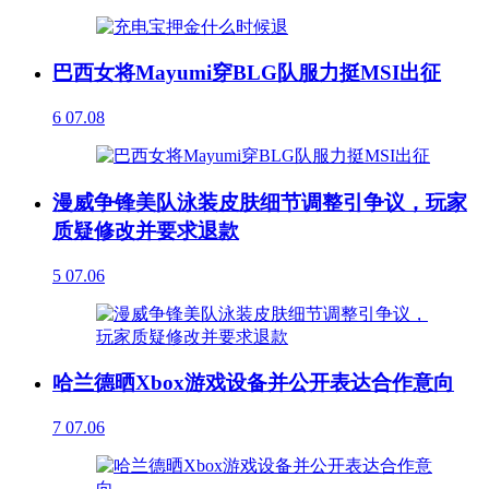
巴西女将Mayumi穿BLG队服力挺MSI出征
6
07.08
漫威争锋美队泳装皮肤细节调整引争议，玩家
质疑修改并要求退款
5
07.06
哈兰德晒Xbox游戏设备并公开表达合作意向
7
07.06