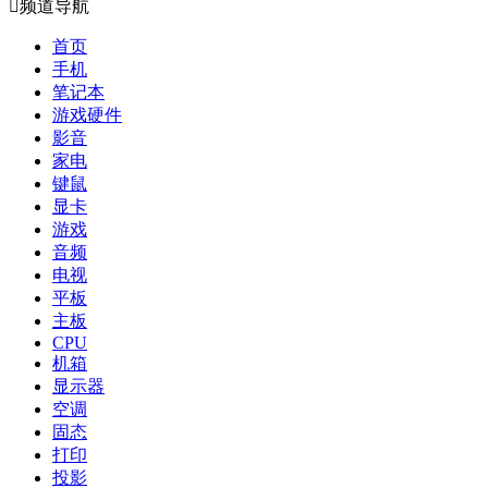

频道导航
首页
手机
笔记本
游戏硬件
影音
家电
键鼠
显卡
游戏
音频
电视
平板
主板
CPU
机箱
显示器
空调
固态
打印
投影