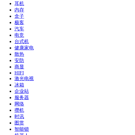
耳机
内存
盒子
极客
汽车
电竞
台式机
健康家电
散热
安防
商显
HIFI
激光电视
冰箱
企业站
服务器
网络
攒机
时讯
图赏
智能锁