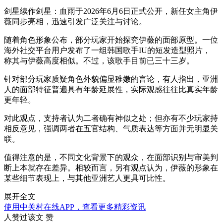
剑星续作剑星：血雨于2026年6月6日正式公开，新任女主角伊
薇同步亮相，迅速引发广泛关注与讨论。
随着角色形象公布，部分玩家开始探究伊薇的面部原型。一位
海外社交平台用户发布了一组韩国歌手IU的短发造型照片，
称其与伊薇高度相似。不过，该歌手目前已三十三岁。
针对部分玩家质疑角色外貌偏显稚嫩的言论，有人指出，亚洲
人的面部特征普遍具有年龄延展性，实际观感往往比真实年龄
更年轻。
对此观点，支持者认为二者确有神似之处；但亦有不少玩家持
相反意见，强调两者在五官结构、气质表达等方面并无明显关
联。
值得注意的是，不同文化背景下的观众，在面部识别与审美判
断上本就存在差异。相较而言，另有观点认为，伊薇的形象在
某些细节表现上，与其他亚洲艺人更具可比性。
展开全文
使用中关村在线APP，查看更多精彩资讯
人赞过该文
赞