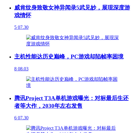
威肯纹身致敬女神异闻录5武见妙，展现深度游
戏情怀
5
07.30
主机性能达历史巅峰，PC游戏却陷帧率困境
8
08.03
腾讯Project T3A单机游戏曝光：对标最后生还
者等大作，2030年左右发售
6
07.30