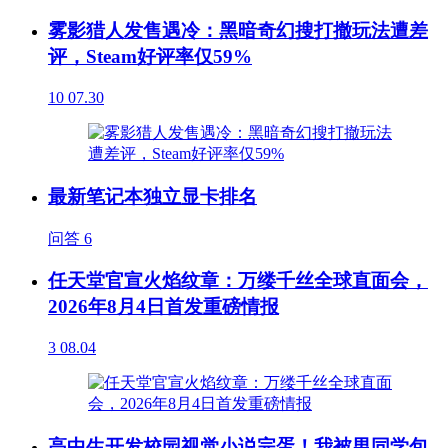
雾影猎人发售遇冷：黑暗奇幻搜打撤玩法遭差
评，Steam好评率仅59%
10
07.30
最新笔记本独立显卡排名
问答
6
任天堂官宣火焰纹章：万缕千丝全球直面会，
2026年8月4日首发重磅情报
3
08.04
高中生开发校园视觉小说完蛋！我被男同学包