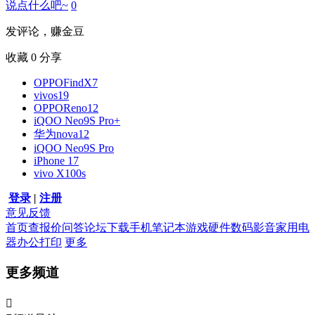
说点什么吧~
0
发评论，赚金豆
收藏
0
分享
OPPOFindX7
vivos19
OPPOReno12
iQOO Neo9S Pro+
华为nova12
iQOO Neo9S Pro
iPhone 17
vivo X100s
登录
|
注册
意见反馈
首页
查报价
问答
论坛
下载
手机
笔记本
游戏硬件
数码影音
家用电
器
办公打印
更多
更多频道
