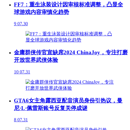
FF7：重生泳装设计因审核标准调整，凸显全
球游戏内容审慎化趋势
9
07.30
金庸群侠传官宣缺席2024 ChinaJoy，专注打磨
开放世界武侠体验
10
07.31
GTA6女主角露西亚配音演员身份引热议，曼
尼·L·佩雷斯账号反复关停成谜
8
07.31