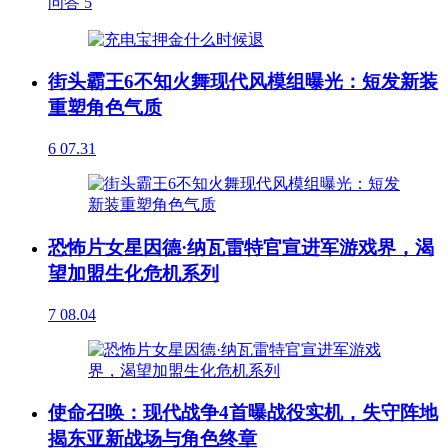
问答
5
街头霸王6不知火舞现代风模组曝光：短发新装
重塑角色气质
6
07.31
恐怖片女星因德·纳瓦雷特官宣进军游戏界，渴
望加盟生化危机系列
7
08.04
使命召唤：现代战争4首曝战役实机，失守阵地
揭东亚新战场与角色终章