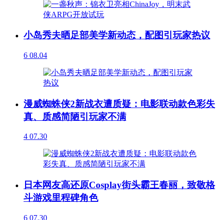
小岛秀夫晒足部美学新动态，配图引玩家热议
6
08.04
漫威蜘蛛侠2新战衣遭质疑：电影联动款色彩失
真、质感简陋引玩家不满
4
07.30
日本网友高还原Cosplay街头霸王春丽，致敬格
斗游戏里程碑角色
6
07.30