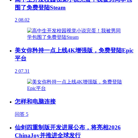
围了免费登陆Steam
2
08.02
美女你矜持一点上线4K增强版，免费登陆Epic
平台
2
07.31
怎样和电脑连接
问答
5
仙剑四重制版开发进展公布，将亮相2026
ChinaJoy并推进全球发行