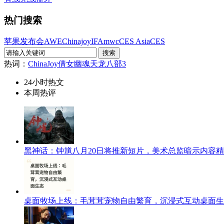
热门搜索
苹果发布会
AWE
Chinajoy
IFA
mwc
CES Asia
CES
热词：
ChinaJoy
倩女幽魂
天龙八部3
24小时热文
本周热评
黑神话：钟馗八月20日将推新短片，美术总监暗示内容
桌面牧场上线：毛茸茸宠物自由繁育，沉浸式互动桌面生