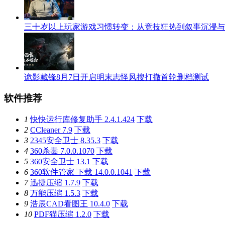
三十岁以上玩家游戏习惯转变：从竞技狂热到叙事沉浸与
诡影藏锋8月7日开启明末志怪风搜打撤首轮删档测试
软件推荐
1
快快运行库修复助手 2.4.1.424
下载
2
CCleaner 7.9
下载
3
2345安全卫士 8.35.3
下载
4
360杀毒 7.0.0.1070
下载
5
360安全卫士 13.1
下载
6
360软件管家 下载 14.0.0.1041
下载
7
迅捷压缩 1.7.9
下载
8
万能压缩 1.5.3
下载
9
浩辰CAD看图王 10.4.0
下载
10
PDF猫压缩 1.2.0
下载