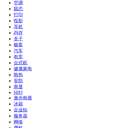
空调
固态
打印
投影
耳机
内存
盒子
极客
汽车
电竞
台式机
健康家电
散热
安防
商显
HIFI
激光电视
冰箱
企业站
服务器
网络
攒机