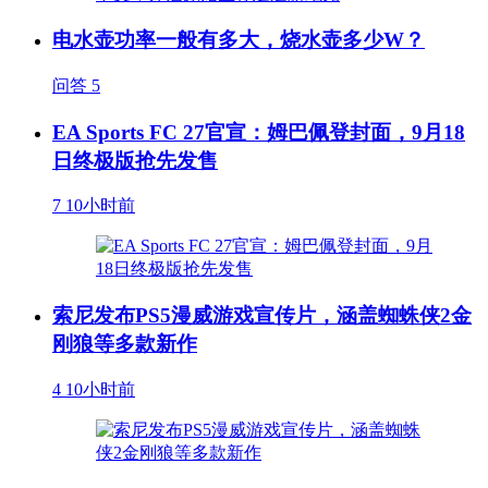
电水壶功率一般有多大，烧水壶多少W？
问答
5
EA Sports FC 27官宣：姆巴佩登封面，9月18
日终极版抢先发售
7
10小时前
索尼发布PS5漫威游戏宣传片，涵盖蜘蛛侠2金
刚狼等多款新作
4
10小时前