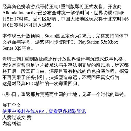
经典角色扮演游戏哥特王朝1重制版即将正式发售。开发商
Alkimia Interactive已公布全球统一解锁时间：世界协调时间6
月5日17时整。受时区影响，中国大陆地区玩家将于北京时间6
月6日零时起可进入游戏。
本作现已开放预购，Steam国区定价为238元，完整支持简体中
文界面与字幕。游戏将同步登陆PC、PlayStation 5及Xbox
Series X|S平台。
哥特王朝1 重制版延续原作开放世界设计与沉浸式叙事风格，
无论是否曾踏足这片被魔法与生存法则支配的殖民地，玩家都
将开启一段真正自由、深度且富有挑战的角色扮演旅程。探索
不再受限于任务指引，抉择塑造命运，环境回应真实行为——
这是对经典RPG精神的一次郑重回归。
6月6日，重返那片荒芜而壮阔的土地，见证一个时代的重铸。
展开全文
使用中关村在线APP，查看更多精彩资讯
人赞过该文
赞
内容纠错