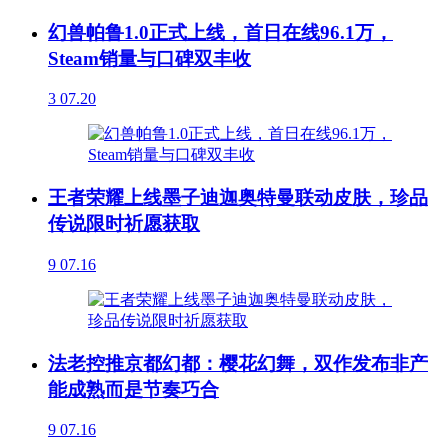
幻兽帕鲁1.0正式上线，首日在线96.1万，
Steam销量与口碑双丰收
3
07.20
王者荣耀上线墨子迪迦奥特曼联动皮肤，珍品
传说限时祈愿获取
9
07.16
法老控推京都幻都：樱花幻舞，双作发布非产
能成熟而是节奏巧合
9
07.16