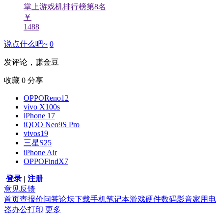
掌上游戏机排行榜第
8
名
￥
1488
说点什么吧~
0
发评论，赚金豆
收藏
0
分享
OPPOReno12
vivo X100s
iPhone 17
iQOO Neo9S Pro
vivos19
三星S25
iPhone Air
OPPOFindX7
登录
|
注册
意见反馈
首页
查报价
问答
论坛
下载
手机
笔记本
游戏硬件
数码影音
家用电
器
办公打印
更多