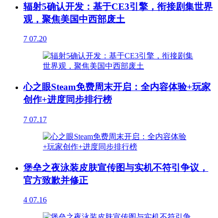
辐射5确认开发：基于CE3引擎，衔接剧集世界
观，聚焦美国中西部废土
7
07.20
心之眼Steam免费周末开启：全内容体验+玩家
创作+进度同步排行榜
7
07.17
堡垒之夜泳装皮肤宣传图与实机不符引争议，
官方致歉并修正
4
07.16