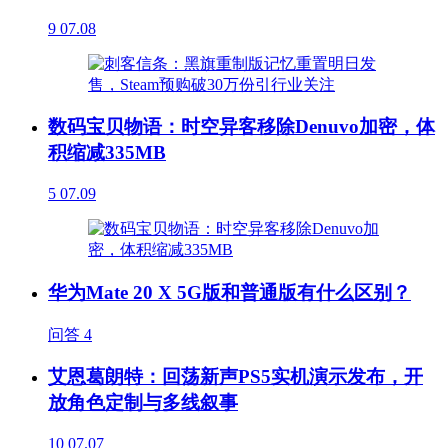
9
07.08
数码宝贝物语：时空异客移除Denuvo加密，体
积缩减335MB
5
07.09
华为Mate 20 X 5G版和普通版有什么区别？
问答
4
艾恩葛朗特：回荡新声PS5实机演示发布，开
放角色定制与多线叙事
10
07.07