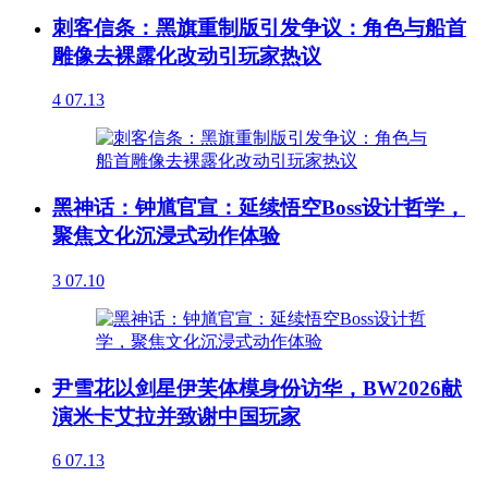
刺客信条：黑旗重制版引发争议：角色与船首
雕像去裸露化改动引玩家热议
4
07.13
黑神话：钟馗官宣：延续悟空Boss设计哲学，
聚焦文化沉浸式动作体验
3
07.10
尹雪花以剑星伊芙体模身份访华，BW2026献
演米卡艾拉并致谢中国玩家
6
07.13