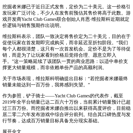
挖掘者米娜已于近日正式发售，定价为二十美元。这一价格引
发玩家广泛讨论，不少人在发售前预估其售价将高于此数。游
戏开发商Yacht Club Games联合创始人肖恩·维拉斯科近期就定
价逻辑与销售预期作出说明。
维拉斯科表示，团队一致决定将售价定为二十美元，目的在于
促使玩家在首发期即完成购买，而非延迟至折扣阶段。“我们
每个人都很清楚，这只有一次首发机会。定价不是为了等待促
销，而是为了让玩家看到价格后觉得合理、愿意立即入
手。”这一策略延续了该团队一贯的商业思路：以适中单价支
撑更大销量规模，而非依赖单份产品的高额利润。
关于市场表现，维拉斯科明确提出目标：“若挖掘者米娜最终
销量未能达到一百万份，我将感到失望。”
作为参照，铲子骑士——Yacht Club Games的代表作，截至
2019年全平台销量已达二百六十万份，当前累计销量预计已超
过三百万份。而挖掘者米娜自推出以来获得高度评价，目前稳
居二零二六年发布游戏中综合评分前列。结合其口碑热度与发
行节奏，达成百万销量目标具备充分现实基础。
展开全文