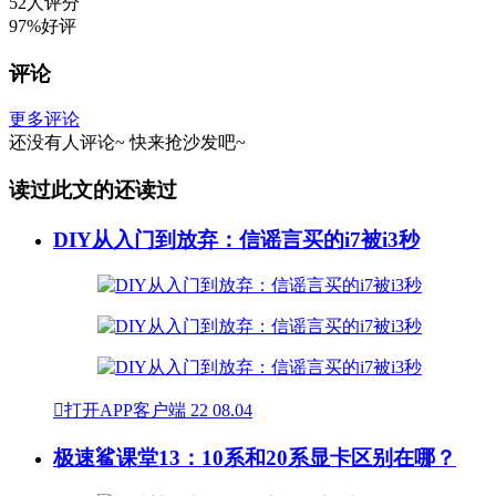
52人评分
97%好评
评论
更多评论
还没有人评论~
快来
抢沙发
吧~
读过此文的还读过
DIY从入门到放弃：信谣言买的i7被i3秒

打开APP客户端
22
08.04
极速鲨课堂13：10系和20系显卡区别在哪？