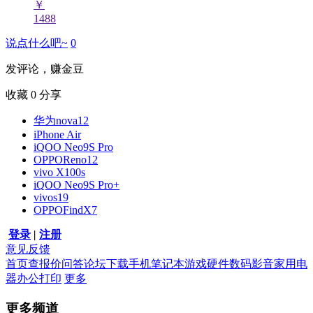
￥
1488
说点什么吧~
0
发评论，赚金豆
收藏
0
分享
华为nova12
iPhone Air
iQOO Neo9S Pro
OPPOReno12
vivo X100s
iQOO Neo9S Pro+
vivos19
OPPOFindX7
登录
|
注册
意见反馈
首页
查报价
问答
论坛
下载
手机
笔记本
游戏硬件
数码影音
家用电
器
办公打印
更多
更多频道