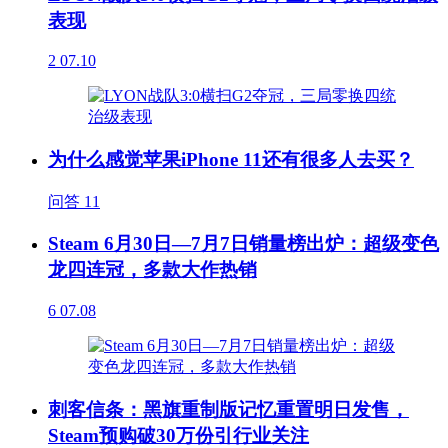
表现
2
07.10
为什么感觉苹果iPhone 11还有很多人去买？
问答
11
Steam 6月30日—7月7日销量榜出炉：超级变色
龙四连冠，多款大作热销
6
07.08
刺客信条：黑旗重制版记忆重置明日发售，
Steam预购破30万份引行业关注