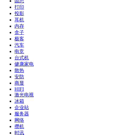
固态
打印
投影
耳机
内存
盒子
极客
汽车
电竞
台式机
健康家电
散热
安防
商显
HIFI
激光电视
冰箱
企业站
服务器
网络
攒机
时讯