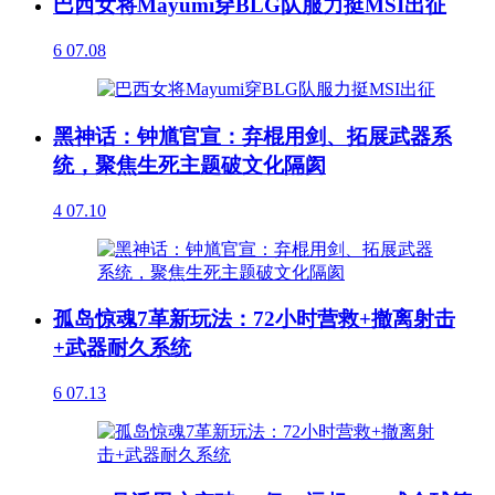
巴西女将Mayumi穿BLG队服力挺MSI出征
6
07.08
黑神话：钟馗官宣：弃棍用剑、拓展武器系
统，聚焦生死主题破文化隔阂
4
07.10
孤岛惊魂7革新玩法：72小时营救+撤离射击
+武器耐久系统
6
07.13