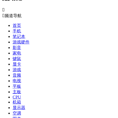


频道导航
首页
手机
笔记本
游戏硬件
影音
家电
键鼠
显卡
游戏
音频
电视
平板
主板
CPU
机箱
显示器
空调