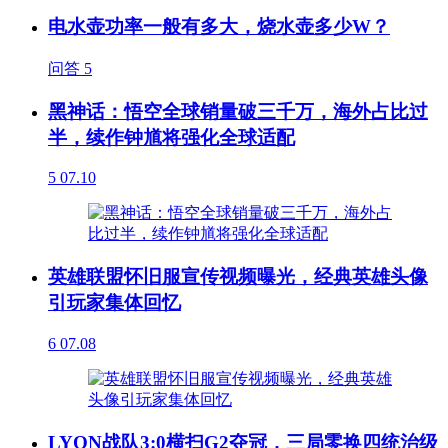
电水壶功率一般有多大，烧水壶多少W？
问答
5
黑神话：悟空全球销量破三千万，海外占比过
半，续作钟馗将强化全球适配
5
07.10
英雄联盟怀旧服宣传视频曝光，经典英雄头像
引玩家集体回忆
6
07.08
LYON战队3:0横扫G2夺冠，三局零换四统治级