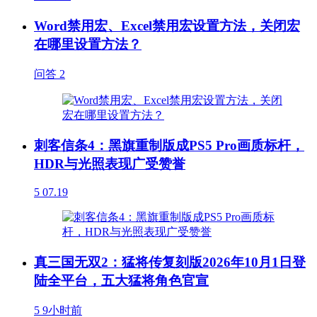
Word禁用宏、Excel禁用宏设置方法，关闭宏
在哪里设置方法？
问答
2
刺客信条4：黑旗重制版成PS5 Pro画质标杆，
HDR与光照表现广受赞誉
5
07.19
真三国无双2：猛将传复刻版2026年10月1日登
陆全平台，五大猛将角色官宣
5
9小时前