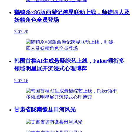
鹅鸭杀×86版西游记跨界联动上线，师徒四人及
妖精角色全员登场
3
07.20
韩国首档AI生成悬疑综艺上线，Faker领衔多
领域明星展开沉浸式心理博弈
5
07.16
甘肃省陇南徽县田河风光