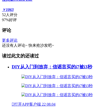
￥
1063
52人评分
97%好评
评论
更多评论
还没有人评论~
快来
抢沙发
吧~
读过此文的还读过
DIY从入门到放弃：信谣言买的i7被i3秒

打开APP客户端
22
08.04