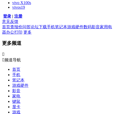
vivo X100s
vivos19
登录
|
注册
意见反馈
首页
查报价
问答
论坛
下载
手机
笔记本
游戏硬件
数码影音
家用电
器
办公打印
更多
更多频道


频道导航
首页
手机
笔记本
游戏硬件
影音
家电
键鼠
显卡
游戏