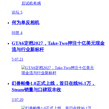
论坛
5
何为单反相机
问答
4
GTA6定档2027，Take-Two押注十亿美元现金
流与行业新标杆
5
07.21
幻兽帕鲁1.0正式上线，首日在线96.1万，
Steam销量与口碑双丰收
3
07.20