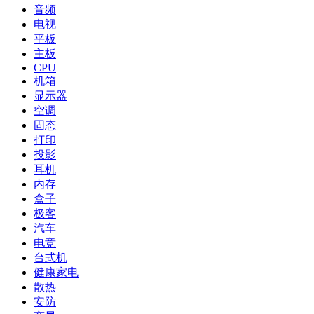
音频
电视
平板
主板
CPU
机箱
显示器
空调
固态
打印
投影
耳机
内存
盒子
极客
汽车
电竞
台式机
健康家电
散热
安防