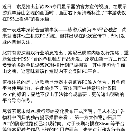
近日，索尼推出新款PS5专用显示器的官方宣传视频。在展示
游戏羊蹄山之魂的画面时，画面右下角清晰标注了“本游戏仅
在PS5上提供”的提示语。
这一表述本身符合当前事实——该游戏确为PS5平台独占，尚
未登陆其他主机或PC系统。但其出现在此次宣传中，却引发
业内普遍关注。
此前有资深游戏行业消息指出，索尼已调整内容发行策略，重
新聚焦于PS5平台的单机独占作品开发。原定由第一方工作室
负责的多款单机游戏PC移植计划已被搁置，其中即包含羊蹄
山之魂。这意味着该作短期内不会登陆PC平台。
值得注意的是，这款新显示器本身兼容PC输入信号，具备跨
平台使用能力。在此前提下，宣传画面中特意强化“仅限
PS5”的标识，显然不仅出于法律合规需要，更传递出明确的
平台导向信号。
尽管索尼未就PC发行策略变化发布正式声明，但从本次广告
物料中回归的独占提示措辞来看，“第一方大作逐步拓展至
PC”的阶段性路径已出现转向。对于长期习惯在Steam等平台
等待索尼独占作品上线的PC用户而言，未来对新作发行节奏