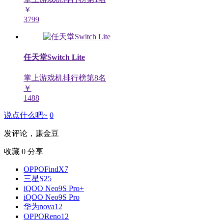
￥
3799
任天堂Switch Lite
掌上游戏机排行榜第
8
名
￥
1488
说点什么吧~
0
发评论，赚金豆
收藏
0
分享
OPPOFindX7
三星S25
iQOO Neo9S Pro+
iQOO Neo9S Pro
华为nova12
OPPOReno12