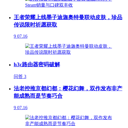
王者荣耀上线墨子迪迦奥特曼联动皮肤，珍品
传说限时祈愿获取
9
07.16
h3c路由器密码破解
问答
3
法老控推京都幻都：樱花幻舞，双作发布非产
能成熟而是节奏巧合
9
07.16