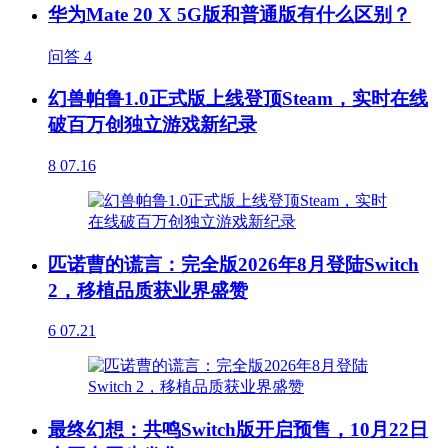
华为Mate 20 X 5G版和普通版有什么区别？
问答
4
幻兽帕鲁1.0正式版上线登顶Steam，实时在线
破百万创独立游戏新纪录
8
07.16
匹诺曹的谎言：完全版2026年8月登陆Switch
2，移植品质获业界盛赞
6
07.21
最终幻想：共鸣Switch版开启预售，10月22日