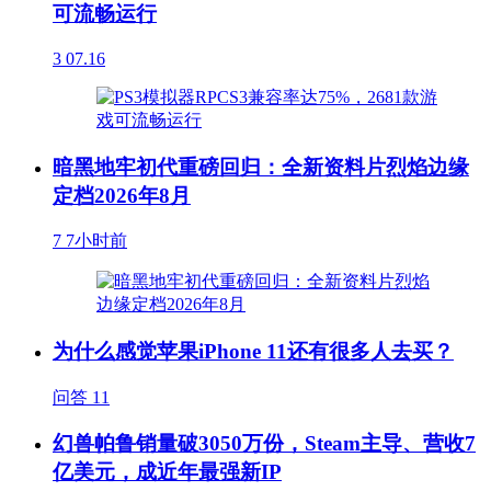
可流畅运行
3
07.16
暗黑地牢初代重磅回归：全新资料片烈焰边缘
定档2026年8月
7
7小时前
为什么感觉苹果iPhone 11还有很多人去买？
问答
11
幻兽帕鲁销量破3050万份，Steam主导、营收7
亿美元，成近年最强新IP