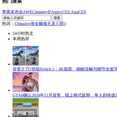
热门搜索
苹果发布会
AWE
Chinajoy
IFA
mwc
CES Asia
CES
热词：
ChinaJoy
倩女幽魂
天龙八部3
24小时热文
本周热评
异度之刃2登陆Switch 2：4K画质、稳帧流畅与细节全面
GTA6确认2026年11月发售，线上模式延期，单人剧情