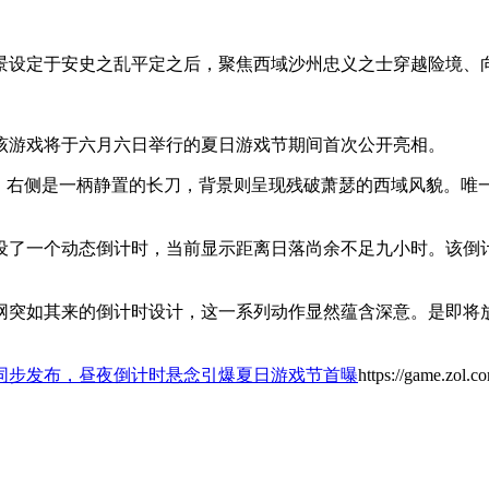
背景设定于安史之乱平定之后，聚焦西域沙州忠义之士穿越险境、
该游戏将于六月六日举行的夏日游戏节期间首次公开亮相。
”，右侧是一柄静置的长刀，背景则呈现残破萧瑟的西域风貌。唯
设了一个动态倒计时，当前显示距离日落尚余不足九小时。该倒
网突如其来的倒计时设计，这一系列动作显然蕴含深意。是即将
同步发布，昼夜倒计时悬念引爆夏日游戏节首曝
https://game.zol.