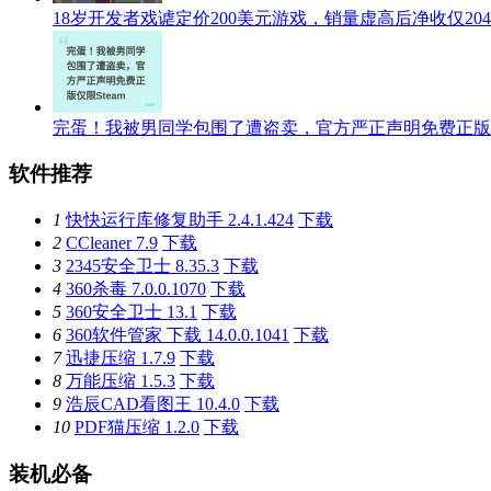
18岁开发者戏谑定价200美元游戏，销量虚高后净收仅204
完蛋！我被男同学包围了遭盗卖，官方严正声明免费正版仅限
软件推荐
1
快快运行库修复助手 2.4.1.424
下载
2
CCleaner 7.9
下载
3
2345安全卫士 8.35.3
下载
4
360杀毒 7.0.0.1070
下载
5
360安全卫士 13.1
下载
6
360软件管家 下载 14.0.0.1041
下载
7
迅捷压缩 1.7.9
下载
8
万能压缩 1.5.3
下载
9
浩辰CAD看图王 10.4.0
下载
10
PDF猫压缩 1.2.0
下载
装机必备