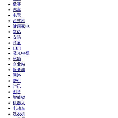
极客
汽车
电竞
台式机
健康家电
散热
安防
商显
HIFI
激光电视
冰箱
企业站
服务器
网络
攒机
时讯
图赏
智能锁
机器人
电动车
洗衣机