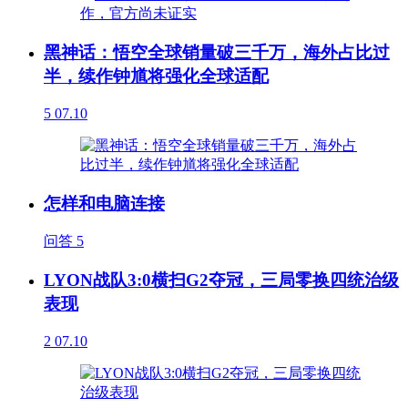
黑神话：悟空全球销量破三千万，海外占比过
半，续作钟馗将强化全球适配
5
07.10
怎样和电脑连接
问答
5
LYON战队3:0横扫G2夺冠，三局零换四统治级
表现
2
07.10