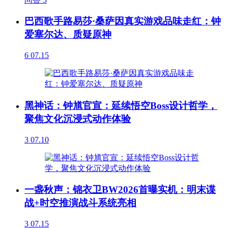
巴西歌手路易莎·桑萨因真实游戏品味走红：钟
爱塞尔达、质疑原神
6
07.15
黑神话：钟馗官宣：延续悟空Boss设计哲学，
聚焦文化沉浸式动作体验
3
07.10
一盏秋声：锦衣卫BW2026首曝实机：明末谍
战+时空推演战斗系统亮相
3
07.15