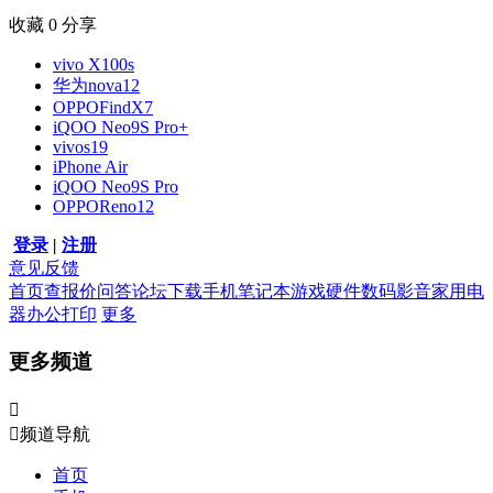
收藏
0
分享
vivo X100s
华为nova12
OPPOFindX7
iQOO Neo9S Pro+
vivos19
iPhone Air
iQOO Neo9S Pro
OPPOReno12
登录
|
注册
意见反馈
首页
查报价
问答
论坛
下载
手机
笔记本
游戏硬件
数码影音
家用电
器
办公打印
更多
更多频道


频道导航
首页