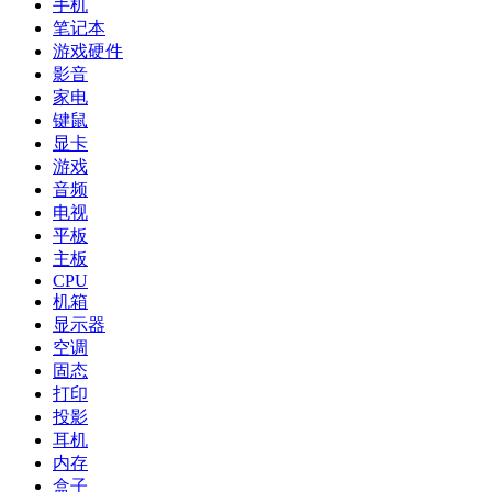
手机
笔记本
游戏硬件
影音
家电
键鼠
显卡
游戏
音频
电视
平板
主板
CPU
机箱
显示器
空调
固态
打印
投影
耳机
内存
盒子