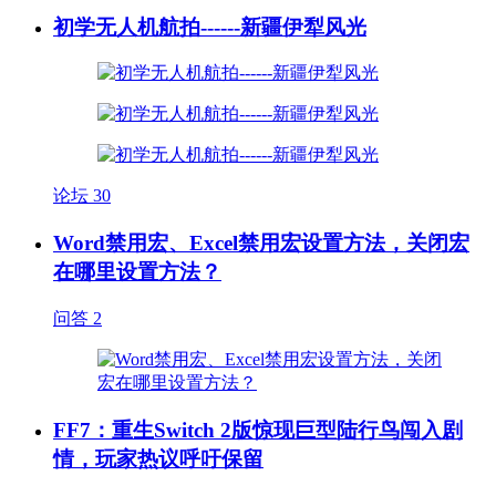
初学无人机航拍------新疆伊犁风光
论坛
30
Word禁用宏、Excel禁用宏设置方法，关闭宏
在哪里设置方法？
问答
2
FF7：重生Switch 2版惊现巨型陆行鸟闯入剧
情，玩家热议呼吁保留