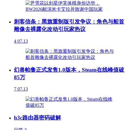
刺客信条：黑旗重制版引发争议：角色与船首
雕像去裸露化改动引玩家热议
4
07.13
幻兽帕鲁正式发售1.0版本，Steam在线峰值破
85万
7
07.13
h3c路由器密码破解
问答
3