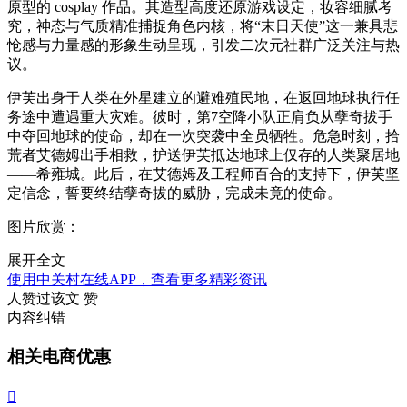
原型的 cosplay 作品。其造型高度还原游戏设定，妆容细腻考
究，神态与气质精准捕捉角色内核，将“末日天使”这一兼具悲
怆感与力量感的形象生动呈现，引发二次元社群广泛关注与热
议。
伊芙出身于人类在外星建立的避难殖民地，在返回地球执行任
务途中遭遇重大灾难。彼时，第7空降小队正肩负从孽奇拔手
中夺回地球的使命，却在一次突袭中全员牺牲。危急时刻，拾
荒者艾德姆出手相救，护送伊芙抵达地球上仅存的人类聚居地
——希雍城。此后，在艾德姆及工程师百合的支持下，伊芙坚
定信念，誓要终结孽奇拔的威胁，完成未竟的使命。
图片欣赏：
展开全文
使用中关村在线APP，查看更多精彩资讯
人赞过该文
赞
内容纠错
相关电商优惠
