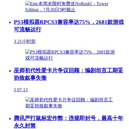
PS3模拟器RPCS3兼容率达75%，2681款游戏
可流畅运行
3
21小时前
巫师初代性爱卡片争议回顾：编剧坦言工期妥
协致叙事失衡
5
07.13
腾讯严打鼠标宏作弊：违规即封号，最高十年
永久封禁