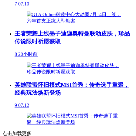
7
07.10
王者荣耀上线墨子迪迦奥特曼联动皮肤，珍品
传说限时祈愿获取
8
20小时前
英雄联盟怀旧模式MSI首秀：传奇选手重聚，
经典玩法焕新登场
9
07.12
点击加载更多