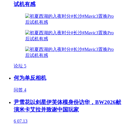
试机有感
论坛
5
何为单反相机
问答
4
尹雪花以剑星伊芙体模身份访华，BW2026献
演米卡艾拉并致谢中国玩家
6
07.13