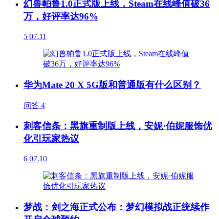
幻兽帕鲁1.0正式版上线，Steam在线峰值破36
万，好评率达96%
5
07.11
华为Mate 20 X 5G版和普通版有什么区别？
问答
4
刺客信条：黑旗重制版上线，安妮·伯妮服饰优
化引玩家热议
6
07.10
梦战：剑之海正式公布：梦幻模拟战正统续作