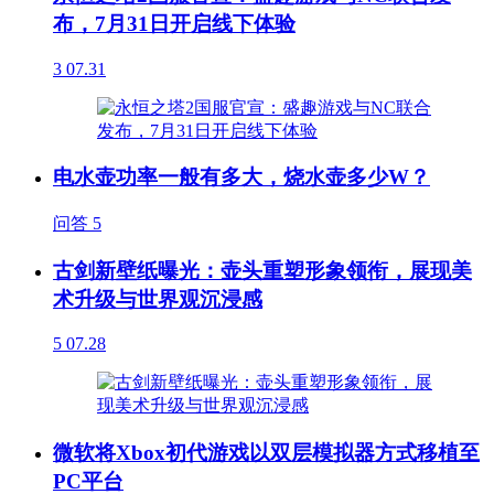
布，7月31日开启线下体验
3
07.31
电水壶功率一般有多大，烧水壶多少W？
问答
5
古剑新壁纸曝光：壶头重塑形象领衔，展现美
术升级与世界观沉浸感
5
07.28
微软将Xbox初代游戏以双层模拟器方式移植至
PC平台