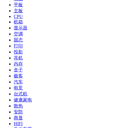
平板
主板
CPU
机箱
显示器
空调
固态
打印
投影
耳机
内存
盒子
极客
汽车
电竞
台式机
健康家电
散热
安防
商显
HIFI