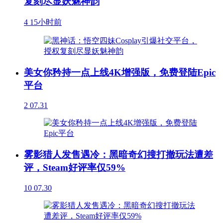
复刻尽显妖魅神韵
4
15小时前
美女你矜持一点上线4K增强版，免费登陆Epic
平台
2
07.31
雾影猎人发售遇冷：黑暗奇幻搜打撤玩法遭差
评，Steam好评率仅59%
10
07.30