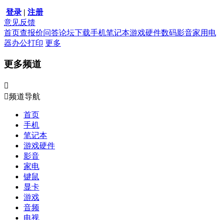
登录
|
注册
意见反馈
首页
查报价
问答
论坛
下载
手机
笔记本
游戏硬件
数码影音
家用电
器
办公打印
更多
更多频道


频道导航
首页
手机
笔记本
游戏硬件
影音
家电
键鼠
显卡
游戏
音频
电视