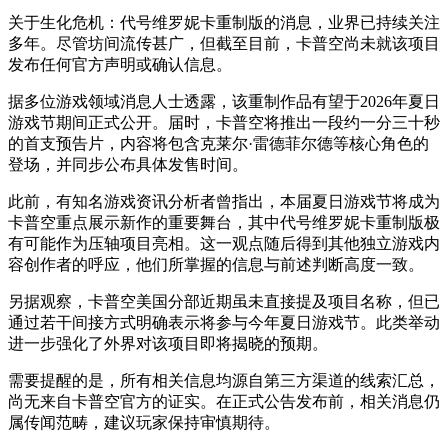
关于生化危机：代号维罗妮卡重制版的消息，业界已持续关注
多年。尽管坊间流传甚广，但截至目前，卡普空尚未就该项目
发布任何官方声明或确认信息。
据多位游戏领域消息人士透露，该重制作品有望于2026年夏日
游戏节期间正式公开。届时，卡普空将推出一段约一分三十秒
的首支预告片，内容将包含克莱尔·雷德菲尔德等核心角色的
登场，并同步公布具体发售时间。
此前，有知名游戏资讯分析者曾指出，本届夏日游戏节将成为
卡普空重点展示新作的重要舞台，其中代号维罗妮卡重制版极
有可能作为压轴项目亮相。这一观点随后得到其他独立游戏内
容创作者的呼应，他们所掌握的信息与前述判断高度一致。
另据观察，卡普空美国分部近期虽未直接提及项目名称，但已
通过若干间接方式明确表示将参与今年夏日游戏节。此类举动
进一步强化了外界对该项目即将揭晓的预期。
需要提醒的是，所有相关信息均源自第三方渠道的线索汇总，
尚无来自卡普空官方的证实。在正式公告发布前，相关消息仍
属传闻范畴，建议玩家保持审慎期待。