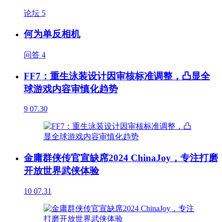
论坛
5
何为单反相机
问答
4
FF7：重生泳装设计因审核标准调整，凸显全
球游戏内容审慎化趋势
9
07.30
金庸群侠传官宣缺席2024 ChinaJoy，专注打磨
开放世界武侠体验
10
07.31