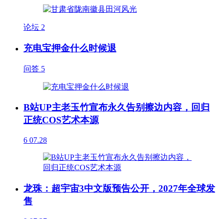
论坛
2
充电宝押金什么时候退
问答
5
B站UP主老玉竹宣布永久告别擦边内容，回归
正统COS艺术本源
6
07.28
龙珠：超宇宙3中文版预告公开，2027年全球发
售