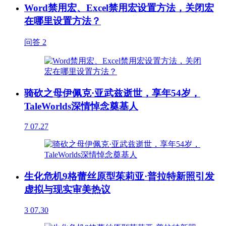
Word禁用宏、Excel禁用宏设置方法，关闭宏
在哪里设置方法？
问答
2
骑砍之母伊佩克·亚武兹逝世，享年54岁，
TaleWorlds深情悼念奠基人
7
07.27
生化危机9格蕾丝原型茱莉亚·普拉特新照引发
虚拟与现实审美热议
3
07.30