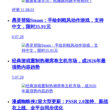
评测
11
08.01
愚灵登陆Steam：手绘剑戟风动作游戏，支持
中文，限时35.91元
6
07.28
经典游戏重制热潮席卷主机市场，成2026年最
强势内容趋势
5
07.29
漫威蜘蛛侠2迎大型更新：PSSR 2.0加持、新战
衣上线、全平台同步优化