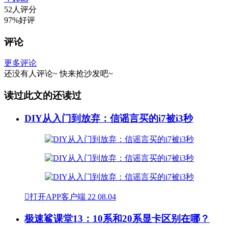
52人评分
97%好评
评论
更多评论
还没有人评论~
快来
抢沙发
吧~
读过此文的还读过
DIY从入门到放弃：信谣言买的i7被i3秒

打开APP客户端
22
08.04
极速鲨课堂13：10系和20系显卡区别在哪？