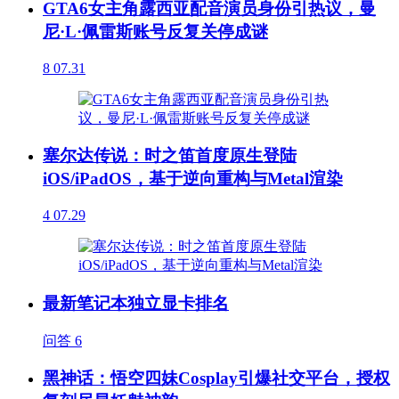
GTA6女主角露西亚配音演员身份引热议，曼
尼·L·佩雷斯账号反复关停成谜
8
07.31
塞尔达传说：时之笛首度原生登陆
iOS/iPadOS，基于逆向重构与Metal渲染
4
07.29
最新笔记本独立显卡排名
问答
6
黑神话：悟空四妹Cosplay引爆社交平台，授权