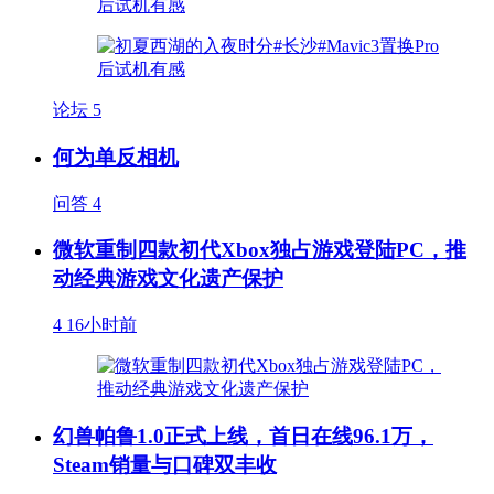
论坛
5
何为单反相机
问答
4
微软重制四款初代Xbox独占游戏登陆PC，推
动经典游戏文化遗产保护
4
16小时前
幻兽帕鲁1.0正式上线，首日在线96.1万，
Steam销量与口碑双丰收