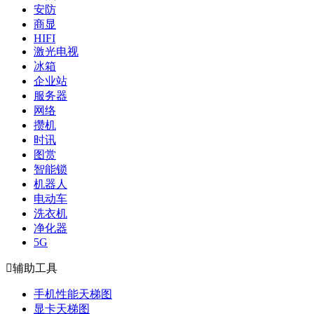
安防
商显
HIFI
激光电视
冰箱
企业站
服务器
网络
攒机
时讯
图赏
智能锁
机器人
电动车
洗衣机
净化器
5G

辅助工具
手机性能天梯图
显卡天梯图