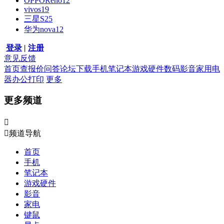
OPPOReno12
vivos19
三星S25
华为nova12
登录
|
注册
意见反馈
首页
查报价
问答
论坛
下载
手机
笔记本
游戏硬件
数码影音
家用电
器
办公打印
更多
更多频道


频道导航
首页
手机
笔记本
游戏硬件
影音
家电
键鼠