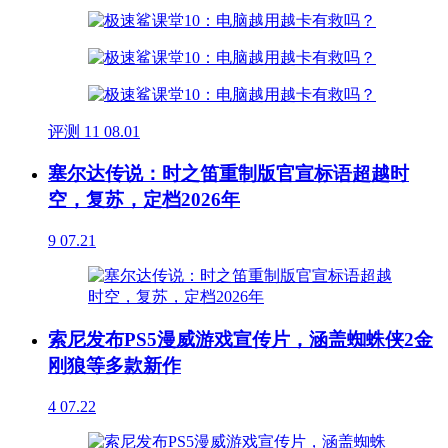
评测
11
08.01
塞尔达传说：时之笛重制版官宣标语超越时
空，复苏，定档2026年
9
07.21
索尼发布PS5漫威游戏宣传片，涵盖蜘蛛侠2金
刚狼等多款新作
4
07.22