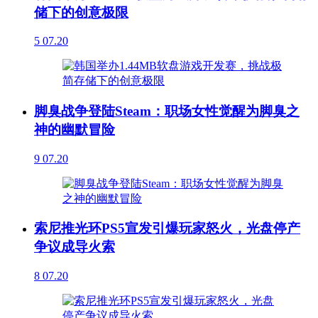
储下的创意极限
5
07.20
脚臭战争登陆Steam：职场女性觉醒为脚臭之
神的幽默冒险
9
07.20
索尼推光环PS5宣发引爆玩家怒火，光盘停产
争议成导火索
8
07.20