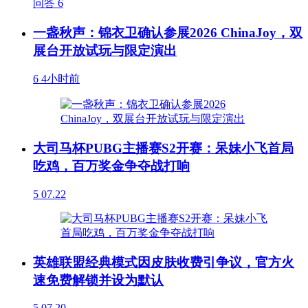
问答
6
一盏秋声：锦衣卫确认参展2026 ChinaJoy，双
展台开放试玩与限定演出
6
4小时前
大司马杯PUBG主播赛S2开赛：呆妹小飞首局
吃鸡，百万奖金争夺战打响
5
07.22
英雄联盟经典模式因皮肤收费引争议，官方火
速免费解锁并设为默认
5
07.20