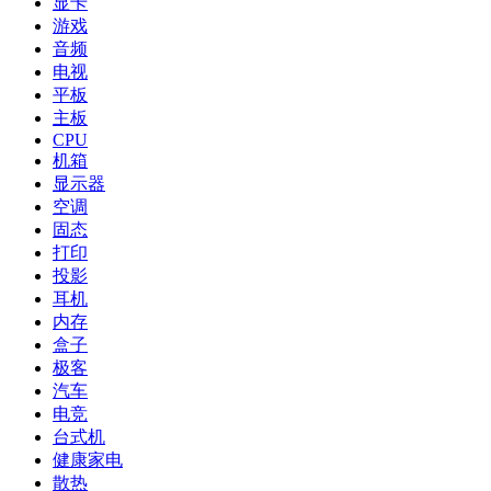
显卡
游戏
音频
电视
平板
主板
CPU
机箱
显示器
空调
固态
打印
投影
耳机
内存
盒子
极客
汽车
电竞
台式机
健康家电
散热