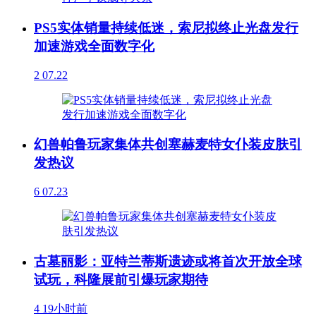
PS5实体销量持续低迷，索尼拟终止光盘发行
加速游戏全面数字化
2
07.22
幻兽帕鲁玩家集体共创塞赫麦特女仆装皮肤引
发热议
6
07.23
古墓丽影：亚特兰蒂斯遗迹或将首次开放全球
试玩，科隆展前引爆玩家期待
4
19小时前