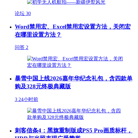
论坛
30
Word禁用宏、Excel禁用宏设置方法，关闭宏
在哪里设置方法？
问答
2
暴雪中国上线2026嘉年华纪念礼包，含四款单
购及328元终极典藏版
3
24小时前
刺客信条4：黑旗重制版成PS5 Pro画质标杆，