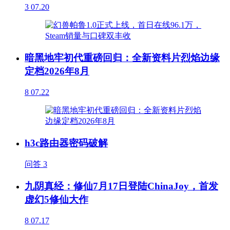
3
07.20
暗黑地牢初代重磅回归：全新资料片烈焰边缘
定档2026年8月
8
07.22
h3c路由器密码破解
问答
3
九阴真经：修仙7月17日登陆ChinaJoy，首发
虚幻5修仙大作
8
07.17