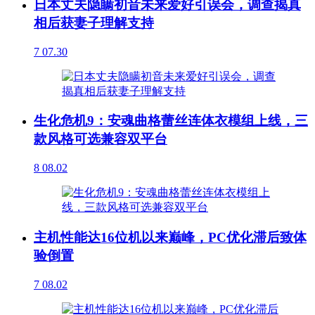
日本丈夫隐瞒初音未来爱好引误会，调查揭真
相后获妻子理解支持
7
07.30
生化危机9：安魂曲格蕾丝连体衣模组上线，三
款风格可选兼容双平台
8
08.02
主机性能达16位机以来巅峰，PC优化滞后致体
验倒置
7
08.02