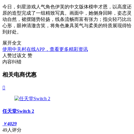
今日，剑星游戏人气角色伊芙的中文版体模申才恩，以高度还
原的造型完成了一组精致写真。画面中，她侧身回眸，姿态灵
动自然，裙摆随势轻扬，线条流畅而富有张力；指尖轻巧比出
心形，眼神清澈含笑，将角色兼具英气与柔美的特质展现得恰
到好处。
展开全文
使用中关村在线APP，查看更多精彩资讯
人赞过该文
赞
内容纠错
相关电商优惠

任天堂Switch 2
￥
4029
49人评分