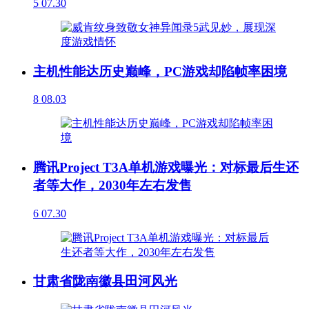
5
07.30
主机性能达历史巅峰，PC游戏却陷帧率困境
8
08.03
腾讯Project T3A单机游戏曝光：对标最后生还
者等大作，2030年左右发售
6
07.30
甘肃省陇南徽县田河风光