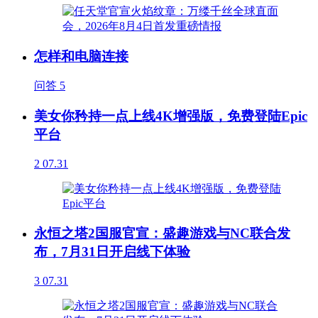
怎样和电脑连接
问答
5
美女你矜持一点上线4K增强版，免费登陆Epic
平台
2
07.31
永恒之塔2国服官宣：盛趣游戏与NC联合发
布，7月31日开启线下体验
3
07.31