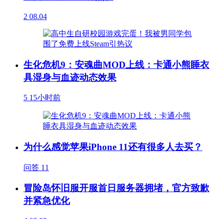
2
08.04
生化危机9：安魂曲MOD上线：卡通小熊睡衣
具湿身与血迹动态效果
5
15小时前
为什么感觉苹果iPhone 11还有很多人去买？
问答
11
冒险岛怀旧服开服首日服务器拥堵，官方致歉
并紧急优化