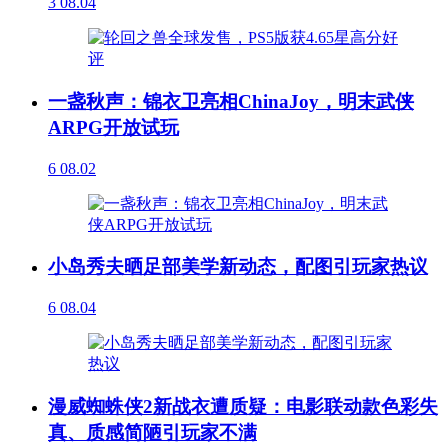
3
08.04
一盏秋声：锦衣卫亮相ChinaJoy，明末武侠
ARPG开放试玩
6
08.02
小岛秀夫晒足部美学新动态，配图引玩家热议
6
08.04
漫威蜘蛛侠2新战衣遭质疑：电影联动款色彩失
真、质感简陋引玩家不满