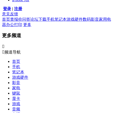
登录
|
注册
意见反馈
首页
查报价
问答
论坛
下载
手机
笔记本
游戏硬件
数码影音
家用电
器
办公打印
更多
更多频道


频道导航
首页
手机
笔记本
游戏硬件
影音
家电
键鼠
显卡
游戏
音频