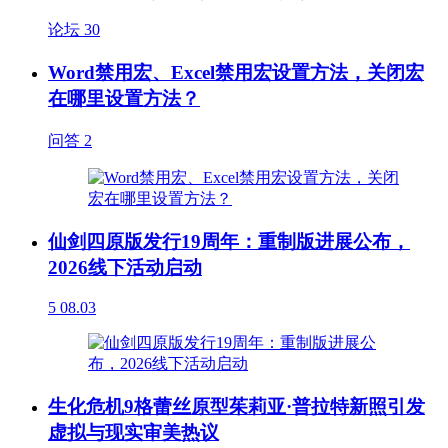
论坛
30
Word禁用宏、Excel禁用宏设置方法，关闭宏
在哪里设置方法？
问答
2
仙剑四原版发行19周年：重制版进展公布，
2026线下活动启动
5
08.03
生化危机9格蕾丝原型茱莉亚·普拉特新照引发
虚拟与现实审美热议