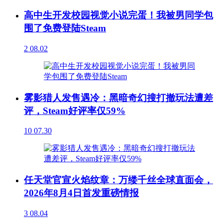
高中生开发校园视觉小说完蛋！我被男同学包
围了免费登陆Steam
2
08.02
雾影猎人发售遇冷：黑暗奇幻搜打撤玩法遭差
评，Steam好评率仅59%
10
07.30
任天堂官宣火焰纹章：万缕千丝全球直面会，
2026年8月4日首发重磅情报
3
08.04