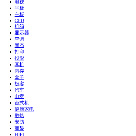
电视
平板
主板
CPU
机箱
显示器
空调
固态
打印
投影
耳机
内存
盒子
极客
汽车
电竞
台式机
健康家电
散热
安防
商显
HIFI