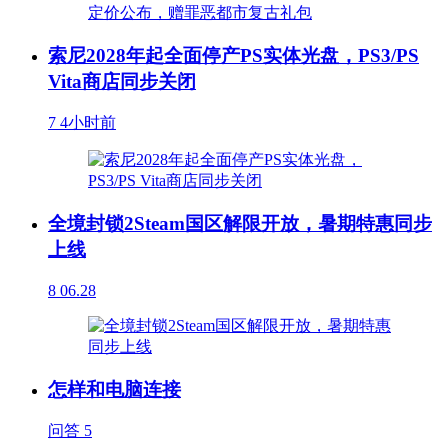
索尼2028年起全面停产PS实体光盘，PS3/PS
Vita商店同步关闭
7
4小时前
全境封锁2Steam国区解限开放，暑期特惠同步
上线
8
06.28
怎样和电脑连接
问答
5