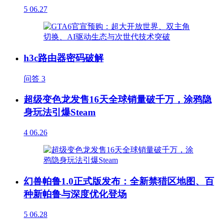
5
06.27
h3c路由器密码破解
问答
3
超级变色龙发售16天全球销量破千万，涂鸦隐
身玩法引爆Steam
4
06.26
幻兽帕鲁1.0正式版发布：全新禁猎区地图、百
种新帕鲁与深度优化登场
5
06.28