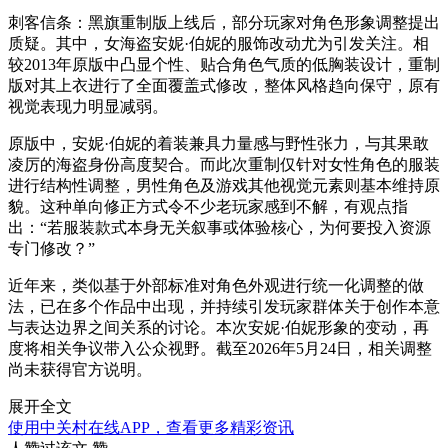
刺客信条：黑旗重制版上线后，部分玩家对角色形象调整提出
质疑。其中，女海盗安妮·伯妮的服饰改动尤为引发关注。相
较2013年原版中凸显个性、贴合角色气质的低胸装设计，重制
版对其上衣进行了全面覆盖式修改，整体风格趋向保守，原有
视觉表现力明显减弱。
原版中，安妮·伯妮的着装兼具力量感与野性张力，与其果敢
凌厉的海盗身份高度契合。而此次重制仅针对女性角色的服装
进行结构性调整，男性角色及游戏其他视觉元素则基本维持原
貌。这种单向修正方式令不少老玩家感到不解，有观点指
出：“若服装款式本身无关叙事或体验核心，为何要投入资源
专门修改？”
近年来，类似基于外部标准对角色外观进行统一化调整的做
法，已在多个作品中出现，并持续引发玩家群体关于创作本意
与表达边界之间关系的讨论。本次安妮·伯妮形象的变动，再
度将相关争议带入公众视野。截至2026年5月24日，相关调整
尚未获得官方说明。
展开全文
使用中关村在线APP，查看更多精彩资讯