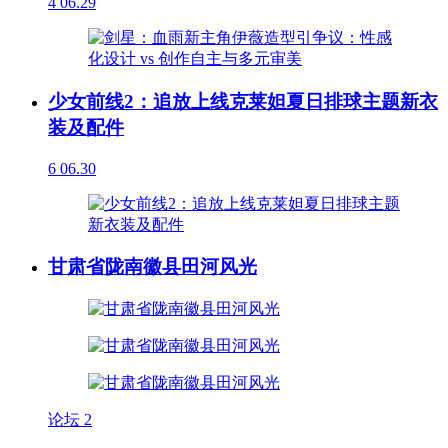
4
06.29
少女前线2：追放上线克莱妲夏日排球主题新衣
装及配件
6
06.30
甘肃省陇南徽县田河风光
论坛
2