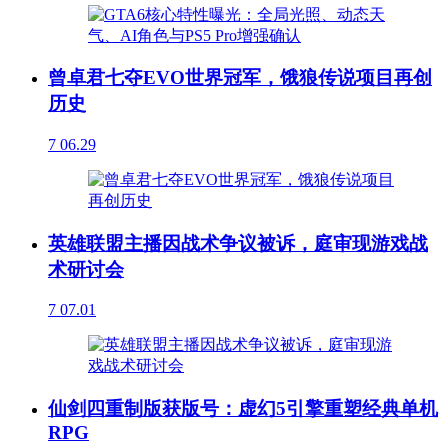
曾卓君七夺EVO世界冠军，饿狼传说项目再创
历史
7
06.29
英雄联盟主播因战术争议被诉，庭审现游戏战
术研讨会
7
07.01
仙剑四重制版获版号：虚幻5引擎重塑经典单机
RPG