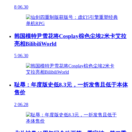
8
06.30
韩国模特尹雪花将Cosplay棕色尘埃2米卡艾拉
亮相BilibiliWorld
5
06.30
耻辱：年度版史低8.3元，一折发售且低于本体
售价
2
06.28