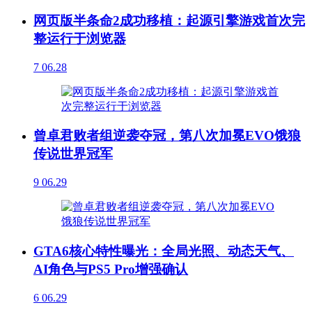
网页版半条命2成功移植：起源引擎游戏首次完
整运行于浏览器
7
06.28
曾卓君败者组逆袭夺冠，第八次加冕EVO饿狼
传说世界冠军
9
06.29
GTA6核心特性曝光：全局光照、动态天气、
AI角色与PS5 Pro增强确认
6
06.29