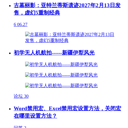
古墓丽影：亚特兰蒂斯遗迹2027年2月13日发
售，虚幻5重制经典
6
06.27
初学无人机航拍------新疆伊犁风光
论坛
30
Word禁用宏、Excel禁用宏设置方法，关闭宏
在哪里设置方法？
问答
2