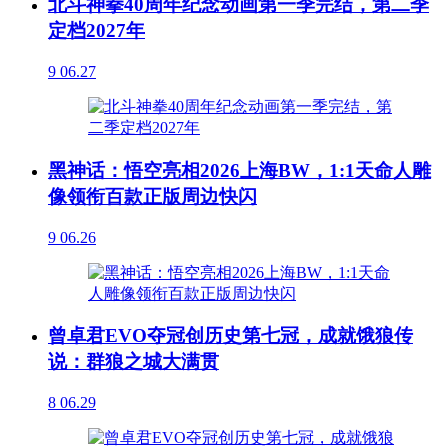
北斗神拳40周年纪念动画第一季完结，第二季
定档2027年
9
06.27
黑神话：悟空亮相2026上海BW，1:1天命人雕
像领衔百款正版周边快闪
9
06.26
曾卓君EVO夺冠创历史第七冠，成就饿狼传
说：群狼之城大满贯
8
06.29