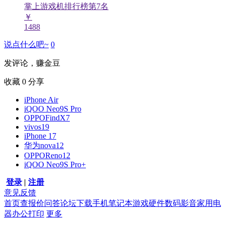
掌上游戏机排行榜第
7
名
￥
1488
说点什么吧~
0
发评论，赚金豆
收藏
0
分享
iPhone Air
iQOO Neo9S Pro
OPPOFindX7
vivos19
iPhone 17
华为nova12
OPPOReno12
iQOO Neo9S Pro+
登录
|
注册
意见反馈
首页
查报价
问答
论坛
下载
手机
笔记本
游戏硬件
数码影音
家用电
器
办公打印
更多