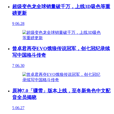
超级变色龙全球销量破千万，上线3D吸色等重
磅更新
9
06.28
曾卓君再夺EVO饿狼传说冠军，创七冠纪录续
写中国格斗传奇
7
06.30
原神7.0「骤雪」版本上线，至冬新角色中文配
音全员揭晓
5
06.27