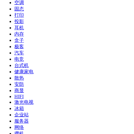
空调
固态
打印
投影
耳机
内存
盒子
极客
汽车
电竞
台式机
健康家电
散热
安防
商显
HIFI
激光电视
冰箱
企业站
服务器
网络
攒机