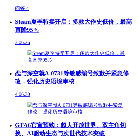
问答
4
Steam夏季特卖开启：多款大作史低价，最高
直降95%
3
06.26
恋与深空就A-0731等敏感编号致歉并紧急修
改，强化历史语境审核
4
06.30
GTA6官宣预购：超大开放世界、双主角切
换、AI驱动生态与次世代技术突破