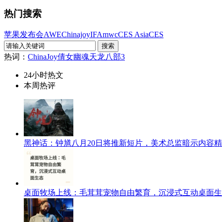
热门搜索
苹果发布会
AWE
Chinajoy
IFA
mwc
CES Asia
CES
热词：
ChinaJoy
倩女幽魂
天龙八部3
24小时热文
本周热评
黑神话：钟馗八月20日将推新短片，美术总监暗示内容
桌面牧场上线：毛茸茸宠物自由繁育，沉浸式互动桌面生