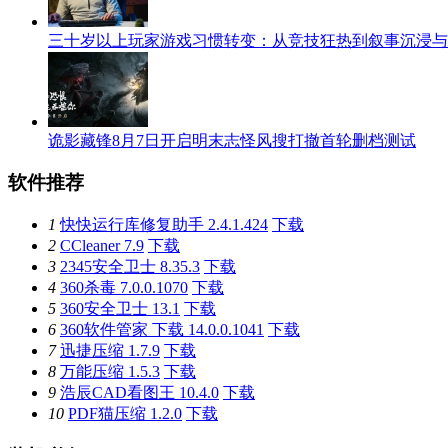
三十岁以上玩家游戏习惯转变：从竞技狂热到叙事沉浸与
诡影藏锋8月7日开启明末志怪风搜打撤首轮删档测试
软件推荐
1
快快运行库修复助手 2.4.1.424
下载
2
CCleaner 7.9
下载
3
2345安全卫士 8.35.3
下载
4
360杀毒 7.0.0.1070
下载
5
360安全卫士 13.1
下载
6
360软件管家 下载 14.0.0.1041
下载
7
迅捷压缩 1.7.9
下载
8
万能压缩 1.5.3
下载
9
浩辰CAD看图王 10.4.0
下载
10
PDF猫压缩 1.2.0
下载