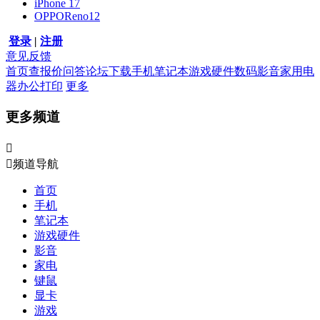
iPhone 17
OPPOReno12
登录
|
注册
意见反馈
首页
查报价
问答
论坛
下载
手机
笔记本
游戏硬件
数码影音
家用电
器
办公打印
更多
更多频道


频道导航
首页
手机
笔记本
游戏硬件
影音
家电
键鼠
显卡
游戏