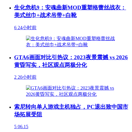
生化危机9：安魂曲新MOD重塑格蕾丝战衣：
美式丝巾+战术吊带+白靴
6
24小时前
GTA6画面对比引热议：2023夜景震撼 vs 2026
黄昏写实，社区观点两极分化
2
20小时前
索尼转向单人游戏主机独占，PC退出致中国市
场拓展受阻
5
06.15