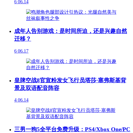
6
06.14
成年人告别游戏：是时间所迫，还是兴趣自然
迁移？
6
06.17
皇牌空战8官宣粉发女飞行员塔莎·塞弗斯基背
景及双语配音阵容
4
06.14
三男一狗5全平台免费升级：PS4/Xbox One/PC