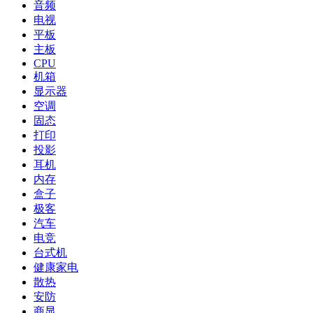
音频
电视
平板
主板
CPU
机箱
显示器
空调
固态
打印
投影
耳机
内存
盒子
极客
汽车
电竞
台式机
健康家电
散热
安防
商显