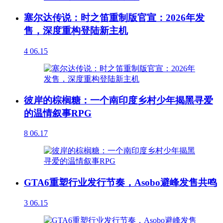
塞尔达传说：时之笛重制版官宣：2026年发
售，深度重构登陆新主机
4
06.15
彼岸的棕榈糖：一个南印度乡村少年揭黑寻爱
的温情叙事RPG
8
06.17
GTA6重塑行业发行节奏，Asobo避峰发售共鸣
3
06.15