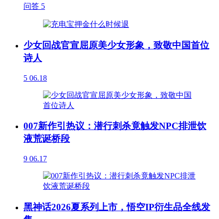
问答
5
少女回战官宣屈原美少女形象，致敬中国首位
诗人
5
06.18
007新作引热议：潜行刺杀竟触发NPC排泄饮
液荒诞桥段
9
06.17
黑神话2026夏系列上市，悟空IP衍生品全线发