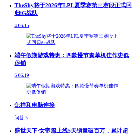
TheShy将于2026年LPL夏季赛第三赛段正式回
归iG战队
4
06.15
端午假期游戏特惠：四款慢节奏单机佳作史低
促销
6
06.19
怎样和电脑连接
问答
5
盛世天下·女帝篇上线5天销量破百万，累计超