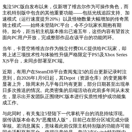
鬼泣5PC版自发布以来，仅新增了维吉尔作为可操作角色，而
主机特别版中包含的其他重要功能——包括光线追踪支持、加
速模式（运行速度提升20%）以及怪物数量大幅增加的传奇黑
骑士模式——始终未登陆PC平台，令不少玩家长期抱有期
待。如今，距当初主机版本推出已逾五年，这些内容有望首次
面向PC用户开放，完成整部作品在该平台的功能闭环。
当年，卡普空将维吉尔作为独立付费DLC提供给PC玩家，却
将上述三项技术性与体验性升级严格限定于PS5及Xbox Series
X|S平台，未同步部署至PC端。
近期，有用户在SteamDB平台查阅鬼泣5的后台更新记录时注
意到，自2026年1月9日起，其Depot（资源仓库）的变更频率
显著上升，除周末外几乎每日均有更新，部分日期甚至出现单
日多次推送的情况。此类密集的后端活动在此前多年间从未发
生，显示出开发团队正围绕PC版本进行实质性维护或功能集
成工作。
与此同时，有关鬼泣5登陆下一代掌机平台的消息持续浮现。
据传该版本命名为“恶魔猎人版”，目前已在部分区域完成分级
审核。若消息属实，意味着此前仅限主机特别版的功能亦可能