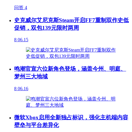
问答
4
史克威尔艾尼克斯Steam开启FF7重制双作史低
促销，双包139元限时两周
8
06.15
鸣潮官宣六位新角色登场，涵盖今州、明庭、
梦州三大地域
8
06.16
微软Xbox启用全新独占标识，强化主机端内容
壁垒与平台差异化