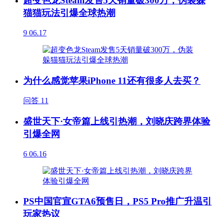
超变色龙Steam发售5天销量破300万，伪装躲
猫猫玩法引爆全球热潮
9
06.17
为什么感觉苹果iPhone 11还有很多人去买？
问答
11
盛世天下·女帝篇上线引热潮，刘晓庆跨界体验
引爆全网
6
06.16
PS中国官宣GTA6预售日，PS5 Pro推广升温引
玩家热议