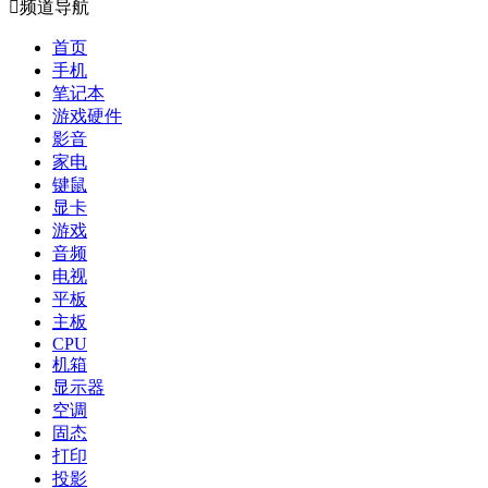

频道导航
首页
手机
笔记本
游戏硬件
影音
家电
键鼠
显卡
游戏
音频
电视
平板
主板
CPU
机箱
显示器
空调
固态
打印
投影