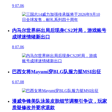
9
07.06
内马尔世界杯出局后现身CS2对局，游戏账号
成球迷情绪新出口
8
07.06
巴西女将Mayumi穿BLG队服力挺MSI出征
6
07.08
漫威争锋美队泳装皮肤细节调整引争议，玩家
质疑修改并要求退款