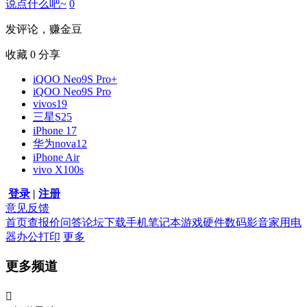
说点什么吧~
0
发评论，赚金豆
收藏
0
分享
iQOO Neo9S Pro+
iQOO Neo9S Pro
vivos19
三星S25
iPhone 17
华为nova12
iPhone Air
vivo X100s
登录
|
注册
意见反馈
首页
查报价
问答
论坛
下载
手机
笔记本
游戏硬件
数码影音
家用电
器
办公打印
更多
更多频道
