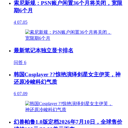
索尼新规：PSN账户闲置36个月将关闭，宽限
期6个月
4
07.05
最新笔记本独立显卡排名
问答
6
韩国Cosplayer ??惊艳演绎剑星女主伊芙，神
还原冷峻科幻气质
6
07.09
幻兽帕鲁1.0版定档2026年7月10日，全球售价