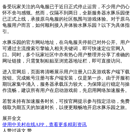
备受玩家关注的乌龟服已于近日正式停止运营，不少用户仍心
怀不舍与感慨。然而，仅隔不到两日，全新服务器水豚乐园便
已正式上线，承接原乌龟服的社区氛围与游戏体验。对于原乌
龟服用户而言，如何顺利接入并体验水豚乐园？以下为具体指
引。
水豚乐园的官方网站地址，在乌龟服关停前已对外公开。用户
可通过主流搜索引擎输入相关关键词，即可快速定位官网入
口。同时，多个玩家社区中亦有热心用户整理并分享了准确的
网址链接，只需复制粘贴至浏览器地址栏，即可直接访问。
进入官网后，页面将清晰展示用户注册入口及游戏客户端下载
按钮。完成账号注册与客户端安装，仅是第一步。由于开服初
期玩家集中涌入，服务器承载压力较大，为保障运行稳定与操
作流畅，建议所有用户在启动游戏前，先启用网络加速服务。
若暂未持有加速服务时长，可按官网提示参与指定活动，免费
领取为期五天的加速时长，以便更顺畅地开启水豚乐园之旅。
展开全文
使用中关村在线APP，查看更多精彩资讯
人赞过该文
赞