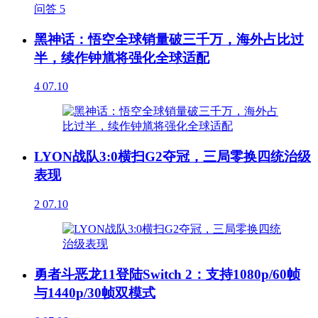
问答
5
黑神话：悟空全球销量破三千万，海外占比过
半，续作钟馗将强化全球适配
4
07.10
LYON战队3:0横扫G2夺冠，三局零换四统治级
表现
2
07.10
勇者斗恶龙11登陆Switch 2：支持1080p/60帧
与1440p/30帧双模式