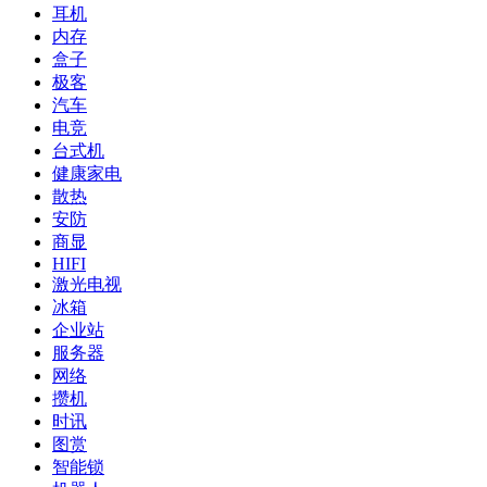
耳机
内存
盒子
极客
汽车
电竞
台式机
健康家电
散热
安防
商显
HIFI
激光电视
冰箱
企业站
服务器
网络
攒机
时讯
图赏
智能锁