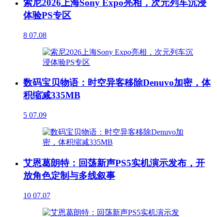
索尼2026上海Sony Expo亮相，次元列车沉浸
体验PS专区
8
07.08
数码宝贝物语：时空异客移除Denuvo加密，体
积缩减335MB
5
07.09
艾恩葛朗特：回荡新声PS5实机演示发布，开
放角色定制与多线叙事
10
07.07