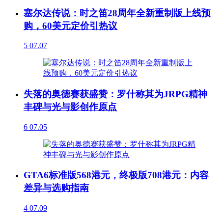
塞尔达传说：时之笛28周年全新重制版上线预
购，60美元定价引热议
5
07.07
失落的奥德赛获盛赞：罗什称其为JRPG精神
丰碑与光与影创作原点
6
07.05
GTA6标准版568港元，终极版708港元：内容
差异与选购指南
4
07.09