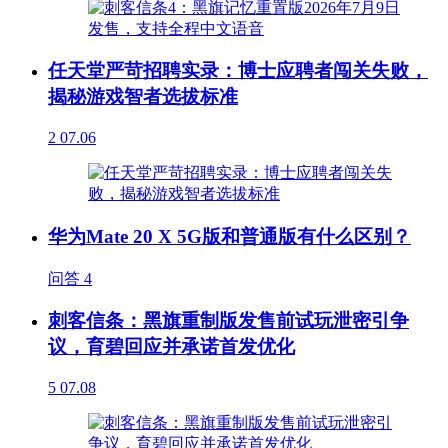
任天堂严苛招聘实录：博士应聘者闯关失败，
揭秘游戏智者选拔标准
2
07.06
华为Mate 20 X 5G版和普通版有什么区别？
问答
4
刺客信条：黑旗重制版发售前试玩泄密引争
议，育碧回应并承诺首发优化
5
07.08