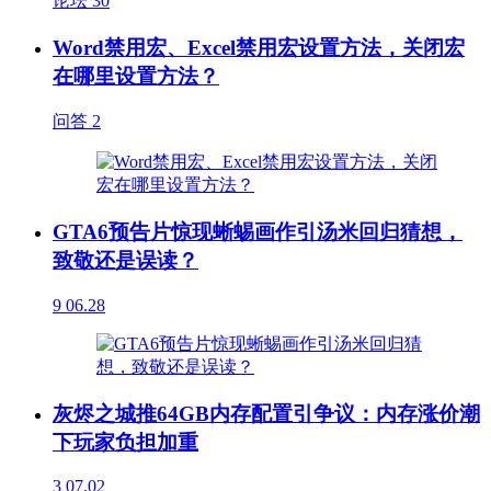
论坛
30
Word禁用宏、Excel禁用宏设置方法，关闭宏
在哪里设置方法？
问答
2
GTA6预告片惊现蜥蜴画作引汤米回归猜想，
致敬还是误读？
9
06.28
灰烬之城推64GB内存配置引争议：内存涨价潮
下玩家负担加重
3
07.02