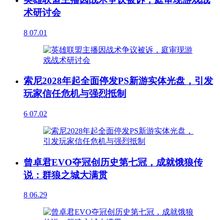
术研讨会
8
07.01
索尼2028年起全面停发PS新游实体光盘，引发
玩家信任危机与强烈抵制
6
07.02
曾卓君EVO夺冠创历史第七冠，成就饿狼传
说：群狼之城大满贯
8
06.29