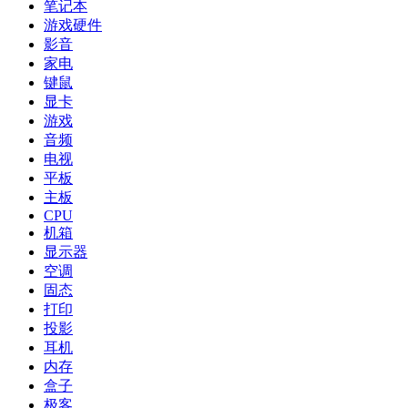
笔记本
游戏硬件
影音
家电
键鼠
显卡
游戏
音频
电视
平板
主板
CPU
机箱
显示器
空调
固态
打印
投影
耳机
内存
盒子
极客