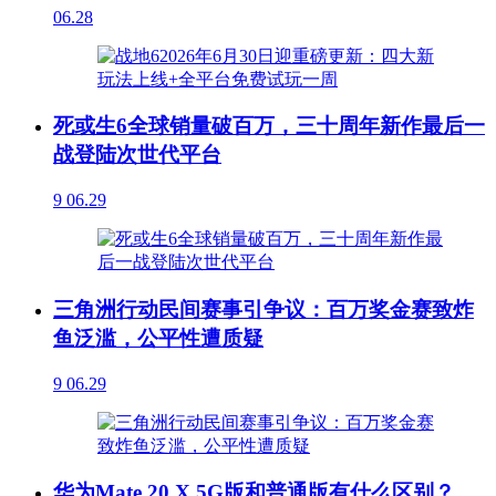
06.28
死或生6全球销量破百万，三十周年新作最后一
战登陆次世代平台
9
06.29
三角洲行动民间赛事引争议：百万奖金赛致炸
鱼泛滥，公平性遭质疑
9
06.29
华为Mate 20 X 5G版和普通版有什么区别？