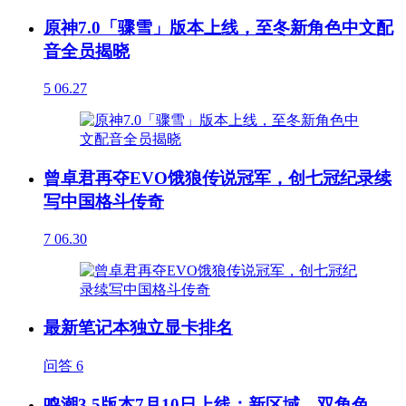
原神7.0「骤雪」版本上线，至冬新角色中文配
音全员揭晓
5
06.27
曾卓君再夺EVO饿狼传说冠军，创七冠纪录续
写中国格斗传奇
7
06.30
最新笔记本独立显卡排名
问答
6
鸣潮3.5版本7月10日上线：新区域、双角色、