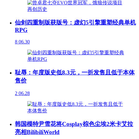
仙剑四重制版获版号：虚幻5引擎重塑经典单机
RPG
8
06.30
耻辱：年度版史低8.3元，一折发售且低于本体
售价
2
06.28
韩国模特尹雪花将Cosplay棕色尘埃2米卡艾拉
亮相BilibiliWorld