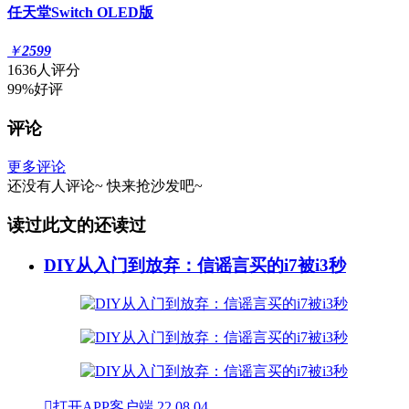
任天堂Switch OLED版
￥
2599
1636人评分
99%好评
评论
更多评论
还没有人评论~
快来
抢沙发
吧~
读过此文的还读过
DIY从入门到放弃：信谣言买的i7被i3秒

打开APP客户端
22
08.04