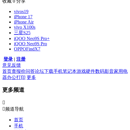
收藏
0
分享
vivos19
iPhone 17
iPhone Air
vivo X100s
三星S25
iQOO Neo9S Pro+
iQOO Neo9S Pro
OPPOFindX7
登录
|
注册
意见反馈
首页
查报价
问答
论坛
下载
手机
笔记本
游戏硬件
数码影音
家用电
器
办公打印
更多
更多频道


频道导航
首页
手机