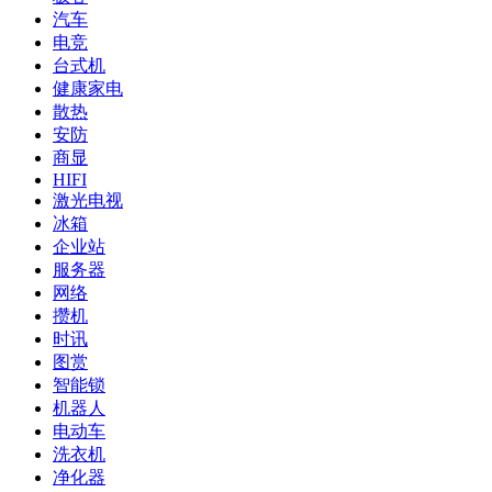
汽车
电竞
台式机
健康家电
散热
安防
商显
HIFI
激光电视
冰箱
企业站
服务器
网络
攒机
时讯
图赏
智能锁
机器人
电动车
洗衣机
净化器