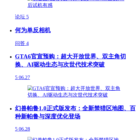
论坛
5
何为单反相机
问答
4
GTA6官宣预购：超大开放世界、双主角切
换、AI驱动生态与次世代技术突破
5
06.27
幻兽帕鲁1.0正式版发布：全新禁猎区地图、百
种新帕鲁与深度优化登场
5
06.28