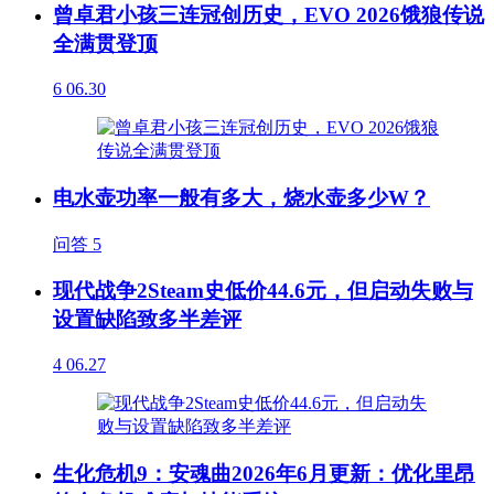
曾卓君小孩三连冠创历史，EVO 2026饿狼传说
全满贯登顶
6
06.30
电水壶功率一般有多大，烧水壶多少W？
问答
5
现代战争2Steam史低价44.6元，但启动失败与
设置缺陷致多半差评
4
06.27
生化危机9：安魂曲2026年6月更新：优化里昂