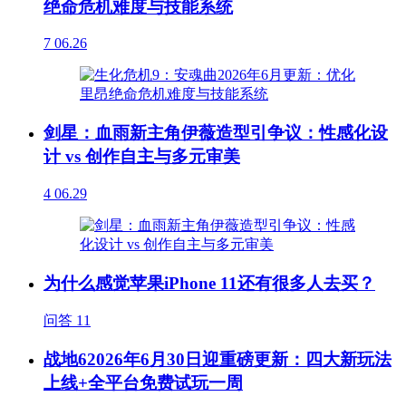
绝命危机难度与技能系统
7
06.26
剑星：血雨新主角伊薇造型引争议：性感化设
计 vs 创作自主与多元审美
4
06.29
为什么感觉苹果iPhone 11还有很多人去买？
问答
11
战地62026年6月30日迎重磅更新：四大新玩法
上线+全平台免费试玩一周