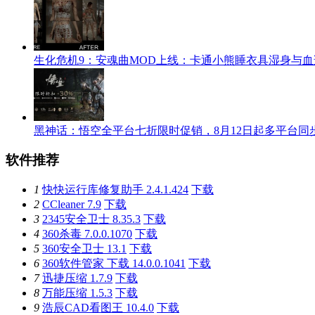
生化危机9：安魂曲MOD上线：卡通小熊睡衣具湿身与
黑神话：悟空全平台七折限时促销，8月12日起多平台同
软件推荐
1
快快运行库修复助手 2.4.1.424
下载
2
CCleaner 7.9
下载
3
2345安全卫士 8.35.3
下载
4
360杀毒 7.0.0.1070
下载
5
360安全卫士 13.1
下载
6
360软件管家 下载 14.0.0.1041
下载
7
迅捷压缩 1.7.9
下载
8
万能压缩 1.5.3
下载
9
浩辰CAD看图王 10.4.0
下载