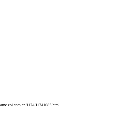
/game.zol.com.cn/1174/11741085.html