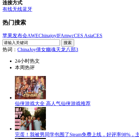
连接方式
有线
无线
蓝牙
热门搜索
苹果发布会
AWE
Chinajoy
IFA
mwc
CES Asia
CES
热词：
ChinaJoy
倩女幽魂
天龙八部3
24小时热文
本周热评
仙侠游戏大全 高人气仙侠游戏推荐
完蛋！我被男同学包围了Steam免费上线，好评率98%