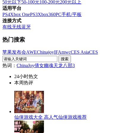
50元以下
50-100元
100-200元
200元以上
适用平台
PS4
Xbox One
PS3
Xbox360
PC
手机/平板
连接方式
有线
无线
蓝牙
热门搜索
苹果发布会
AWE
Chinajoy
IFA
mwc
CES Asia
CES
热词：
ChinaJoy
倩女幽魂
天龙八部3
24小时热文
本周热评
仙侠游戏大全 高人气仙侠游戏推荐