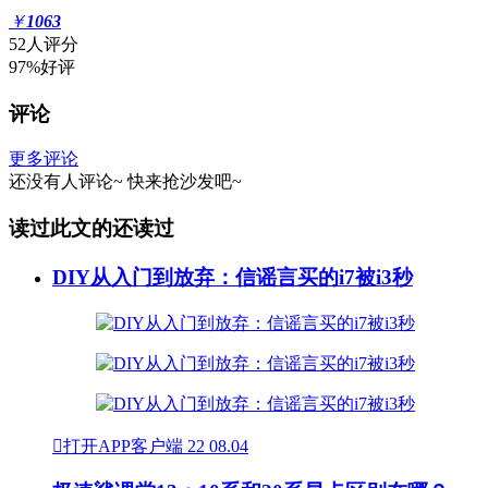
￥
1063
52人评分
97%好评
评论
更多评论
还没有人评论~
快来
抢沙发
吧~
读过此文的还读过
DIY从入门到放弃：信谣言买的i7被i3秒

打开APP客户端
22
08.04