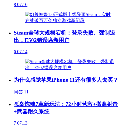
8
07.16
Steam全球大规模宕机：登录失败、强制退
出，E502错误席卷用户
6
07.14
为什么感觉苹果iPhone 11还有很多人去买？
问答
11
孤岛惊魂7革新玩法：72小时营救+撤离射击
+武器耐久系统
7
07.13