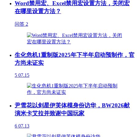
Word禁用宏、Excel禁用宏设置方法，关闭宏
在哪里设置方法？
问答
2
生化危机1重制版2025年下半年启动预制作，官
方尚未证实
5
07.15
尹雪花以剑星伊芙体模身份访华，BW2026献
演米卡艾拉并致谢中国玩家
6
07.13