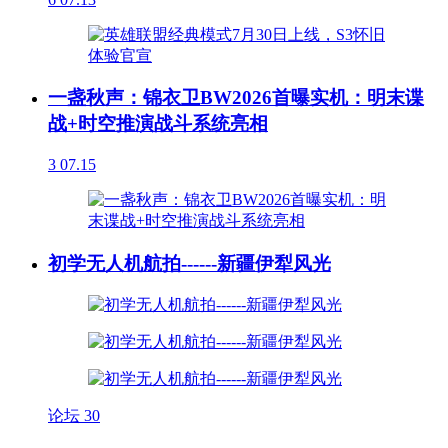
一盏秋声：锦衣卫BW2026首曝实机：明末谍
战+时空推演战斗系统亮相
3
07.15
初学无人机航拍------新疆伊犁风光
论坛
30