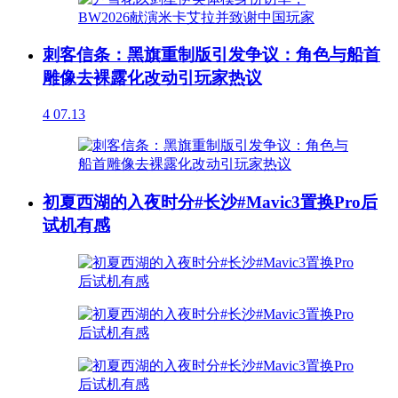
刺客信条：黑旗重制版引发争议：角色与船首
雕像去裸露化改动引玩家热议
4
07.13
初夏西湖的入夜时分#长沙#Mavic3置换Pro后
试机有感