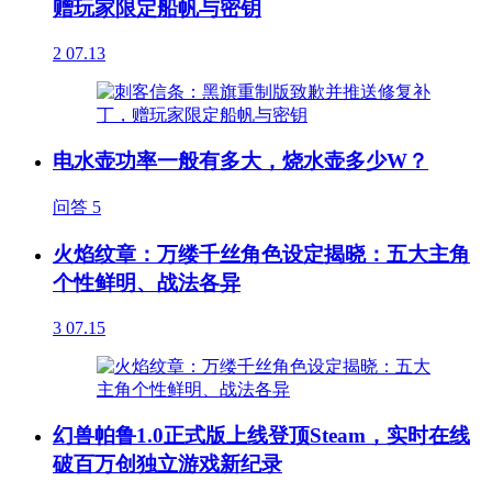
赠玩家限定船帆与密钥
2
07.13
电水壶功率一般有多大，烧水壶多少W？
问答
5
火焰纹章：万缕千丝角色设定揭晓：五大主角
个性鲜明、战法各异
3
07.15
幻兽帕鲁1.0正式版上线登顶Steam，实时在线
破百万创独立游戏新纪录