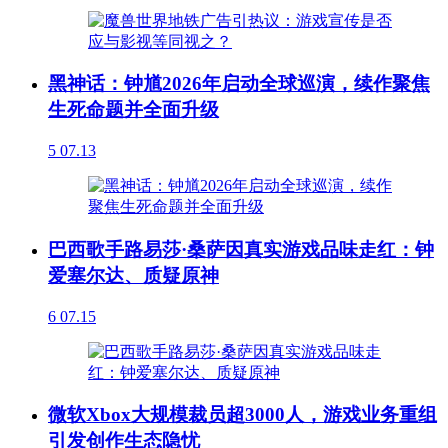
黑神话：钟馗2026年启动全球巡演，续作聚焦
生死命题并全面升级
5
07.13
巴西歌手路易莎·桑萨因真实游戏品味走红：钟
爱塞尔达、质疑原神
6
07.15
微软Xbox大规模裁员超3000人，游戏业务重组
引发创作生态隐忧