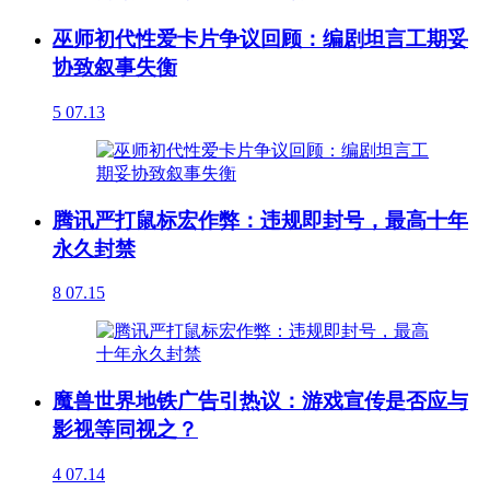
巫师初代性爱卡片争议回顾：编剧坦言工期妥
协致叙事失衡
5
07.13
腾讯严打鼠标宏作弊：违规即封号，最高十年
永久封禁
8
07.15
魔兽世界地铁广告引热议：游戏宣传是否应与
影视等同视之？
4
07.14