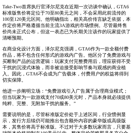
Take-Two首席执行官泽尔尼克在近期一次访谈中确认，GTA6
标准版售价将定位于70至80美元之间，不会采用此前流传的
100至120美元区间。他明确指出，相关高价传言缺乏依据，本
作定价将严格遵循当前主流3A游戏的市场惯例。尽管最终售
价尚未正式公布，但这一表态已为长期关注该作的玩家提供了
清晰预期。
在商业化设计方面，泽尔尼克强调，GTA6作为一款全额付费
作品，将不包含任何形式的游戏内广告。他区分了免费游戏与
买断制产品的运营逻辑：玩家支付完整费用后，理应获得不受
干扰的沉浸式体验，而非被迫接受影响节奏与观感的商业植
入。因此，GTA6不会成为广告载体，付费用户的权益将得到
切实保障。
他进一步阐明立场：“免费游戏引入广告属于合理商业模式；
但当玩家为一款游戏支付70或80美元时，产品本身就必须提供
纯粹、完整、无附加干扰的服务。”
需要说明的是，尽管标准版定价处于上述区间，行业惯例显
示，发行方后续仍可能推出包含额外内容的豪华版或高级版
本，其售价将高于标准版。不过对于大多数玩家而言，只要基