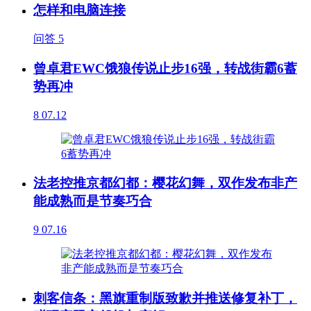
怎样和电脑连接
问答
5
曾卓君EWC饿狼传说止步16强，转战街霸6蓄
势再冲
8
07.12
法老控推京都幻都：樱花幻舞，双作发布非产
能成熟而是节奏巧合
9
07.16
刺客信条：黑旗重制版致歉并推送修复补丁，