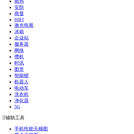
散热
安防
商显
HIFI
激光电视
冰箱
企业站
服务器
网络
攒机
时讯
图赏
智能锁
机器人
电动车
洗衣机
净化器
5G

辅助工具
手机性能天梯图