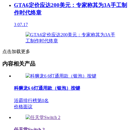
GTA6定价应达200美元：专家称其为3A手工制
作时代终章
3
07.17
点击加载更多
内容相关产品
科狮龙6 6灯通用款（银泡）按键
浴霸排行榜第
0
名
价格面议
任天堂Switch 2