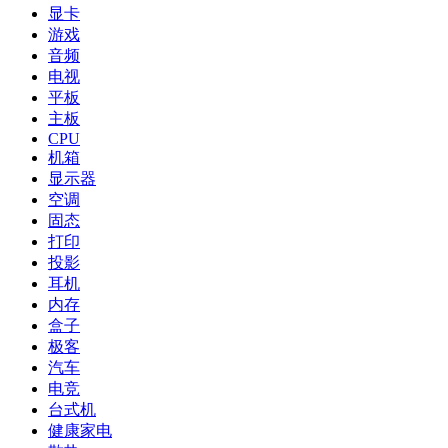
显卡
游戏
音频
电视
平板
主板
CPU
机箱
显示器
空调
固态
打印
投影
耳机
内存
盒子
极客
汽车
电竞
台式机
健康家电