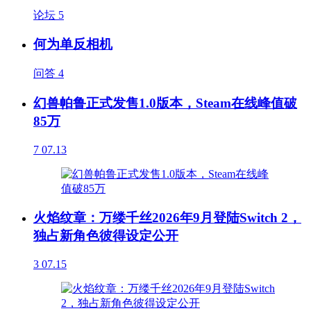
论坛
5
何为单反相机
问答
4
幻兽帕鲁正式发售1.0版本，Steam在线峰值破
85万
7
07.13
火焰纹章：万缕千丝2026年9月登陆Switch 2，
独占新角色彼得设定公开
3
07.15