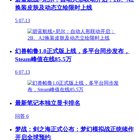
换装皮肤及动态立绘限时上线
5
07.13
幻兽帕鲁1.0正式版上线，多平台同步发布，
Steam峰值在线85.5万
6
07.13
最新笔记本独立显卡排名
问答
6
梦战：剑之海正式公布：梦幻模拟战正统续作
开启全球预约