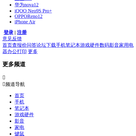
华为nova12
iQOO Neo9S Pro+
OPPOReno12
iPhone Air
登录
|
注册
意见反馈
首页
查报价
问答
论坛
下载
手机
笔记本
游戏硬件
数码影音
家用电
器
办公打印
更多
更多频道


频道导航
首页
手机
笔记本
游戏硬件
影音
家电
键鼠