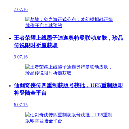
7
07.16
王者荣耀上线墨子迪迦奥特曼联动皮肤，珍品
传说限时祈愿获取
9
07.16
仙剑奇侠传四重制获版号获批，UE5重制版即
将登陆全平台
6
07.15