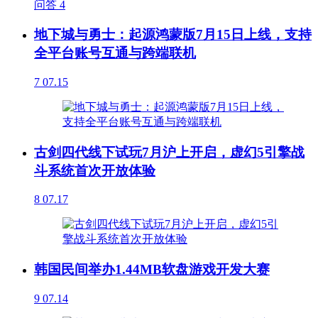
问答
4
地下城与勇士：起源鸿蒙版7月15日上线，支持
全平台账号互通与跨端联机
7
07.15
古剑四代线下试玩7月沪上开启，虚幻5引擎战
斗系统首次开放体验
8
07.17
韩国民间举办1.44MB软盘游戏开发大赛
9
07.14