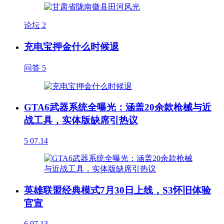
论坛
2
充电宝押金什么时候退
问答
5
GTA6武器系统全曝光：涵盖20余款枪械与近
战工具，实体版缺席引热议
5
07.14
英雄联盟经典模式7月30日上线，S3怀旧体验
官宣
6
07.13