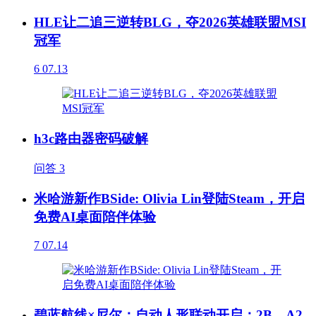
HLE让二追三逆转BLG，夺2026英雄联盟MSI
冠军
6
07.13
h3c路由器密码破解
问答
3
米哈游新作BSide: Olivia Lin登陆Steam，开启
免费AI桌面陪伴体验
7
07.14
碧蓝航线×尼尔：自动人形联动开启：2B、A2