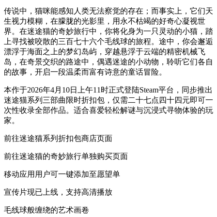
传说中，猫咪能感知人类无法察觉的存在；而事实上，它们天
生视力模糊，在朦胧的光影里，用永不枯竭的好奇心凝视世
界。在迷途猫的奇妙旅行中，你将化身为一只灵动的小猫，踏
上寻找被咬散的三百七十六个毛线球的旅程。途中，你会邂逅
漂浮于海面之上的梦幻岛屿，穿越悬浮于云端的精密机械飞
岛，在奇景交织的路途中，偶遇迷途的小动物，聆听它们各自
的故事，开启一段温柔而富有诗意的童话冒险。
本作于2026年4月10日上午11时正式登陆Steam平台，同步推出
迷途猫系列三部曲限时折扣包，仅需二十七点四十四元即可一
次性收录全部作品。适合喜爱轻松解谜与沉浸式寻物体验的玩
家。
前往迷途猫系列折扣包商店页面
前往迷途猫的奇妙旅行单独购买页面
移动应用用户可一键添加至愿望单
宣传片现已上线，支持高清播放
毛线球般缠绕的艺术画卷