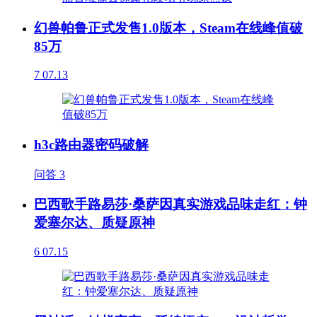
幻兽帕鲁正式发售1.0版本，Steam在线峰值破
85万
7
07.13
h3c路由器密码破解
问答
3
巴西歌手路易莎·桑萨因真实游戏品味走红：钟
爱塞尔达、质疑原神
6
07.15