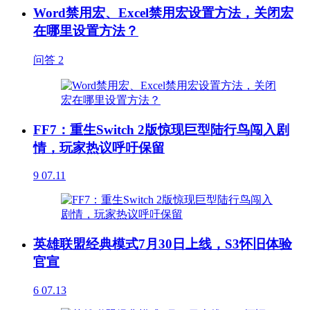
Word禁用宏、Excel禁用宏设置方法，关闭宏
在哪里设置方法？
问答
2
FF7：重生Switch 2版惊现巨型陆行鸟闯入剧
情，玩家热议呼吁保留
9
07.11
英雄联盟经典模式7月30日上线，S3怀旧体验
官宣
6
07.13