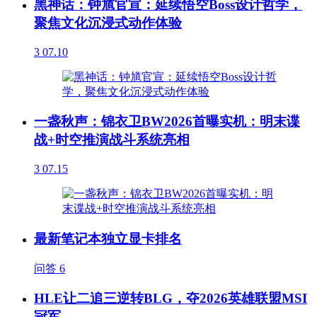
黑神话：钟馗官宣：延续悟空Boss设计哲学，
聚焦文化沉浸式动作体验
3
07.10
一盏秋声：锦衣卫BW2026首曝实机：明末谍
战+时空推演战斗系统亮相
3
07.15
最新笔记本独立显卡排名
问答
6
HLE让二追三逆转BLG，夺2026英雄联盟MSI
冠军