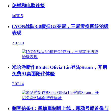
怎样和电脑连接
问答
5
LYON战队3:0横扫G2夺冠，三局零换四统治级
表现
2
07.10
米哈游新作BSide: Olivia Lin登陆Steam，开启
免费AI桌面陪伴体验
7
07.14
刺客信条4：黑旗重制版上线，寒鸦号船首像与