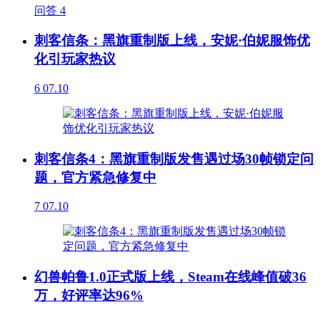
问答
4
刺客信条：黑旗重制版上线，安妮·伯妮服饰优
化引玩家热议
6
07.10
刺客信条4：黑旗重制版发售遇过场30帧锁定问
题，官方紧急修复中
7
07.10
幻兽帕鲁1.0正式版上线，Steam在线峰值破36
万，好评率达96%