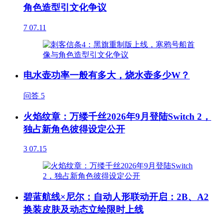
角色造型引文化争议
7
07.11
电水壶功率一般有多大，烧水壶多少W？
问答
5
火焰纹章：万缕千丝2026年9月登陆Switch 2，
独占新角色彼得设定公开
3
07.15
碧蓝航线×尼尔：自动人形联动开启：2B、A2
换装皮肤及动态立绘限时上线