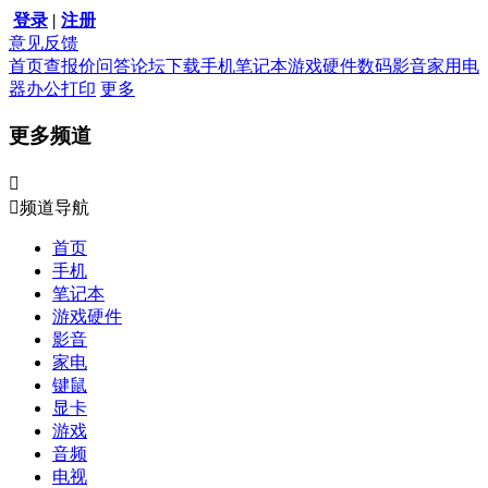
登录
|
注册
意见反馈
首页
查报价
问答
论坛
下载
手机
笔记本
游戏硬件
数码影音
家用电
器
办公打印
更多
更多频道


频道导航
首页
手机
笔记本
游戏硬件
影音
家电
键鼠
显卡
游戏
音频
电视