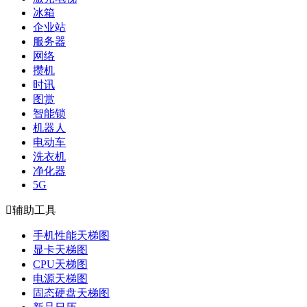
冰箱
企业站
服务器
网络
攒机
时讯
图赏
智能锁
机器人
电动车
洗衣机
净化器
5G

辅助工具
手机性能天梯图
显卡天梯图
CPU天梯图
电源天梯图
固态硬盘天梯图