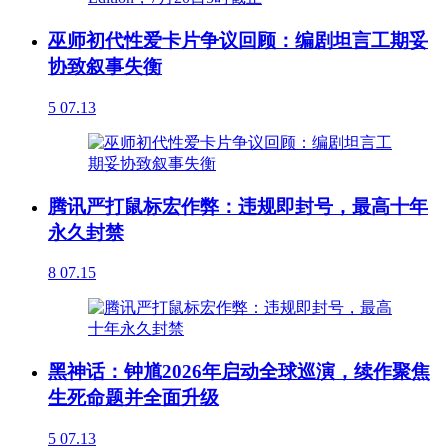
巫师初代性爱卡片争议回顾：编剧坦言工期妥
协致叙事失衡
5
07.13
腾讯严打鼠标宏作弊：违规即封号，最高十年
永久封禁
8
07.15
黑神话：钟馗2026年启动全球巡演，续作聚焦
生死命题并全面升级
5
07.13