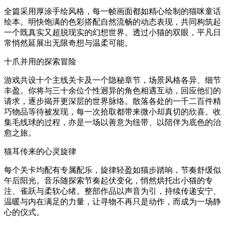
全篇采用厚涂手绘风格，每一帧画面都如精心绘制的猫咪童话
绘本。明快饱满的色彩搭配自然流畅的动态表现，共同构筑起
一个既真实又超脱现实的幻想世界。透过小猫的双眼，平凡日
常悄然延展出无限奇想与温柔可能。
十爪并用的探索冒险
游戏共设十个主线关卡及一个隐秘章节，场景风格各异、细节
丰盈。你将与三十余位个性迥异的角色相遇互动，回应他们的
请求，逐步揭开更深层的世界脉络。散落各处的一千二百件精
巧物品等待被发现，每一次拾取都带来微小却真切的欣喜。收
集毛线球的过程，亦是一场以善意为纽带、以陪伴为底色的治
愈之旅。
猫耳传来的心灵旋律
每个关卡均配有专属配乐，旋律轻盈如猫步踏响，节奏舒缓似
午后阳光。音乐随探索节奏起伏变化，悄然烘托出小猫的专
注、雀跃与柔软心绪。整部作品以声音为引，持续传递安宁、
温暖与内在满足的力量，让寻物不再只是动作，而成为一场静
心的仪式。