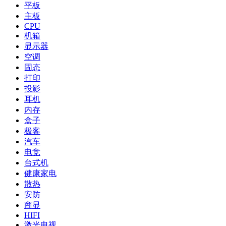
平板
主板
CPU
机箱
显示器
空调
固态
打印
投影
耳机
内存
盒子
极客
汽车
电竞
台式机
健康家电
散热
安防
商显
HIFI
激光电视