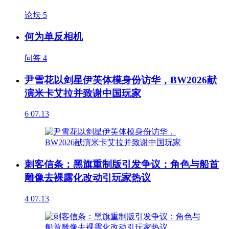
论坛
5
何为单反相机
问答
4
尹雪花以剑星伊芙体模身份访华，BW2026献
演米卡艾拉并致谢中国玩家
6
07.13
刺客信条：黑旗重制版引发争议：角色与船首
雕像去裸露化改动引玩家热议
4
07.13