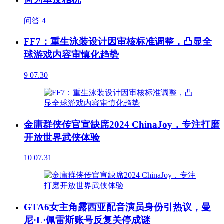
问答
4
FF7：重生泳装设计因审核标准调整，凸显全
球游戏内容审慎化趋势
9
07.30
金庸群侠传官宣缺席2024 ChinaJoy，专注打磨
开放世界武侠体验
10
07.31
GTA6女主角露西亚配音演员身份引热议，曼
尼·L·佩雷斯账号反复关停成谜