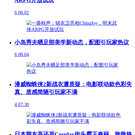
ARPG开放试玩
6
08.02
小岛秀夫晒足部美学新动态，配图引玩家热议
6
08.04
漫威蜘蛛侠2新战衣遭质疑：电影联动款色彩失
真、质感简陋引玩家不满
4
07.30
日本网友高还原Cosplay街头霸王春丽，致敬格