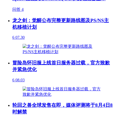
问答
4
龙之剑：觉醒公布完整更新路线图及PS/NS主
机移植计划
6
07.30
冒险岛怀旧服上线首日服务器过载，官方致歉
并紧急优化
6
08.03
轮回之兽全球发售在即，媒体评测将于8月4日8
时解禁