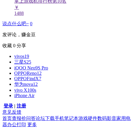
掌上游戏机排行榜第
10
名
￥
1488
说点什么吧~
0
发评论，赚金豆
收藏
0
分享
vivos19
三星S25
iQOO Neo9S Pro
OPPOReno12
OPPOFindX7
华为nova12
vivo X100s
iPhone Air
登录
|
注册
意见反馈
首页
查报价
问答
论坛
下载
手机
笔记本
游戏硬件
数码影音
家用电
器
办公打印
更多