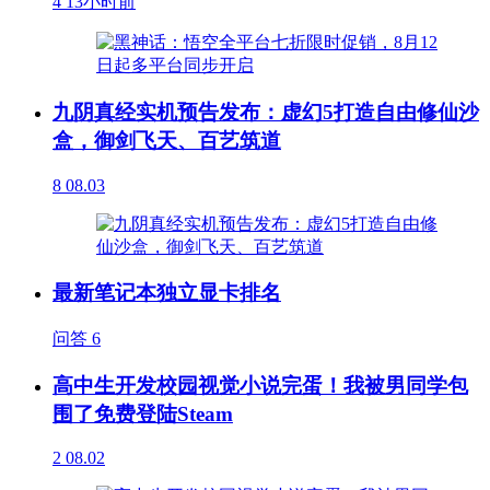
4
13小时前
九阴真经实机预告发布：虚幻5打造自由修仙沙
盒，御剑飞天、百艺筑道
8
08.03
最新笔记本独立显卡排名
问答
6
高中生开发校园视觉小说完蛋！我被男同学包
围了免费登陆Steam
2
08.02