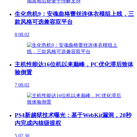
生化危机9：安魂曲格蕾丝连体衣模组上线，三
款风格可选兼容双平台
8
08.02
主机性能达16位机以来巅峰，PC优化滞后致体
验倒置
7
08.02
PS4新越狱技术曝光：基于WebKit漏洞，20秒
内完成内核级提权
5
07.30