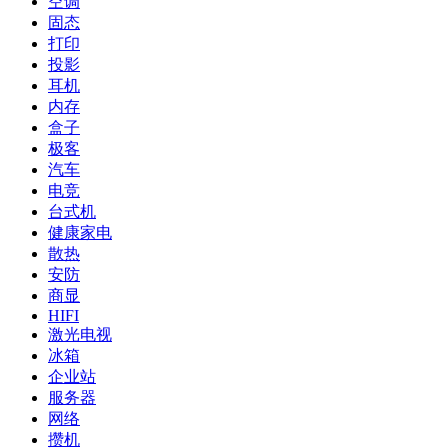
空调
固态
打印
投影
耳机
内存
盒子
极客
汽车
电竞
台式机
健康家电
散热
安防
商显
HIFI
激光电视
冰箱
企业站
服务器
网络
攒机