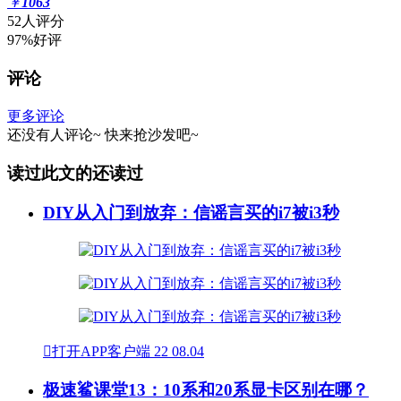
￥
1063
52人评分
97%好评
评论
更多评论
还没有人评论~
快来
抢沙发
吧~
读过此文的还读过
DIY从入门到放弃：信谣言买的i7被i3秒

打开APP客户端
22
08.04
极速鲨课堂13：10系和20系显卡区别在哪？