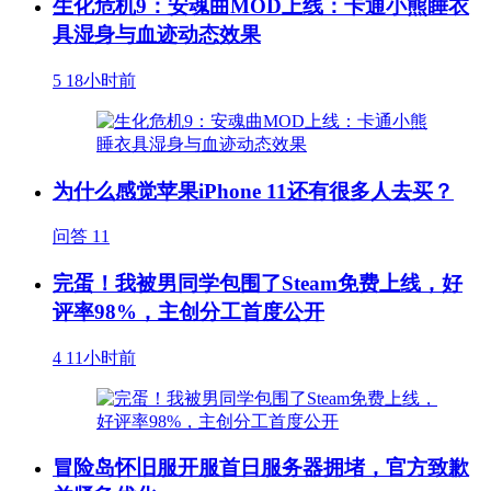
生化危机9：安魂曲MOD上线：卡通小熊睡衣
具湿身与血迹动态效果
5
18小时前
为什么感觉苹果iPhone 11还有很多人去买？
问答
11
完蛋！我被男同学包围了Steam免费上线，好
评率98%，主创分工首度公开
4
11小时前
冒险岛怀旧服开服首日服务器拥堵，官方致歉