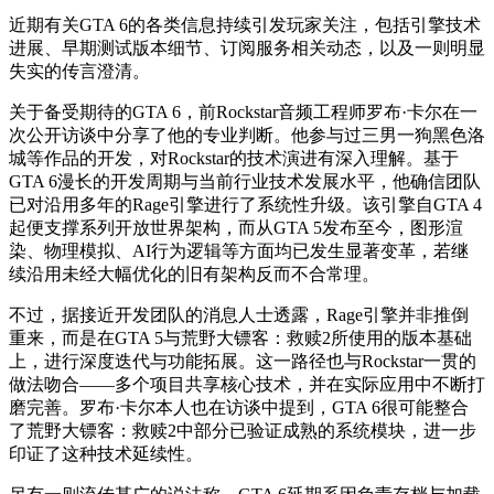
近期有关GTA 6的各类信息持续引发玩家关注，包括引擎技术
进展、早期测试版本细节、订阅服务相关动态，以及一则明显
失实的传言澄清。
关于备受期待的GTA 6，前Rockstar音频工程师罗布·卡尔在一
次公开访谈中分享了他的专业判断。他参与过三男一狗黑色洛
城等作品的开发，对Rockstar的技术演进有深入理解。基于
GTA 6漫长的开发周期与当前行业技术发展水平，他确信团队
已对沿用多年的Rage引擎进行了系统性升级。该引擎自GTA 4
起便支撑系列开放世界架构，而从GTA 5发布至今，图形渲
染、物理模拟、AI行为逻辑等方面均已发生显著变革，若继
续沿用未经大幅优化的旧有架构反而不合常理。
不过，据接近开发团队的消息人士透露，Rage引擎并非推倒
重来，而是在GTA 5与荒野大镖客：救赎2所使用的版本基础
上，进行深度迭代与功能拓展。这一路径也与Rockstar一贯的
做法吻合——多个项目共享核心技术，并在实际应用中不断打
磨完善。罗布·卡尔本人也在访谈中提到，GTA 6很可能整合
了荒野大镖客：救赎2中部分已验证成熟的系统模块，进一步
印证了这种技术延续性。