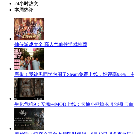
24小时热文
本周热评
仙侠游戏大全 高人气仙侠游戏推荐
完蛋！我被男同学包围了Steam免费上线，好评率98%
生化危机9：安魂曲MOD上线：卡通小熊睡衣具湿身与