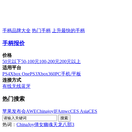
手柄品牌大全
热门手柄
上升最快的手柄
手柄报价
价格
50元以下
50-100元
100-200元
200元以上
适用平台
PS4
Xbox One
PS3
Xbox360
PC
手机/平板
连接方式
有线
无线
蓝牙
热门搜索
苹果发布会
AWE
Chinajoy
IFA
mwc
CES Asia
CES
热词：
ChinaJoy
倩女幽魂
天龙八部3