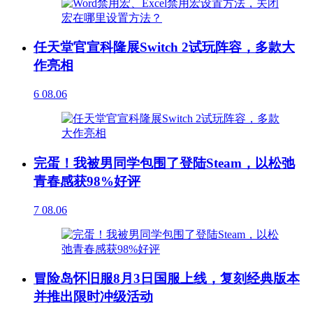
任天堂官宣科隆展Switch 2试玩阵容，多款大
作亮相
6
08.06
完蛋！我被男同学包围了登陆Steam，以松弛
青春感获98%好评
7
08.06
冒险岛怀旧服8月3日国服上线，复刻经典版本
并推出限时冲级活动