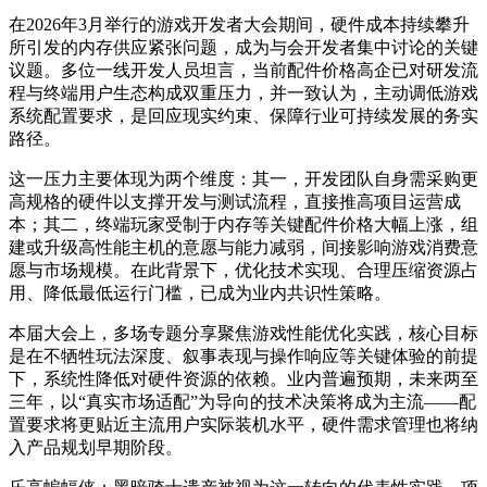
在2026年3月举行的游戏开发者大会期间，硬件成本持续攀升
所引发的内存供应紧张问题，成为与会开发者集中讨论的关键
议题。多位一线开发人员坦言，当前配件价格高企已对研发流
程与终端用户生态构成双重压力，并一致认为，主动调低游戏
系统配置要求，是回应现实约束、保障行业可持续发展的务实
路径。
这一压力主要体现为两个维度：其一，开发团队自身需采购更
高规格的硬件以支撑开发与测试流程，直接推高项目运营成
本；其二，终端玩家受制于内存等关键配件价格大幅上涨，组
建或升级高性能主机的意愿与能力减弱，间接影响游戏消费意
愿与市场规模。在此背景下，优化技术实现、合理压缩资源占
用、降低最低运行门槛，已成为业内共识性策略。
本届大会上，多场专题分享聚焦游戏性能优化实践，核心目标
是在不牺牲玩法深度、叙事表现与操作响应等关键体验的前提
下，系统性降低对硬件资源的依赖。业内普遍预期，未来两至
三年，以“真实市场适配”为导向的技术决策将成为主流——配
置要求将更贴近主流用户实际装机水平，硬件需求管理也将纳
入产品规划早期阶段。