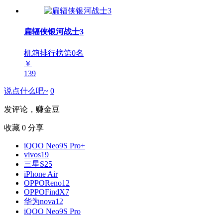
扁辐侠银河战士3
机箱排行榜第
0
名
￥
139
说点什么吧~
0
发评论，赚金豆
收藏
0
分享
iQOO Neo9S Pro+
vivos19
三星S25
iPhone Air
OPPOReno12
OPPOFindX7
华为nova12
iQOO Neo9S Pro