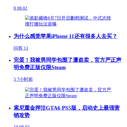
8
08.02
为什么感觉苹果iPhone 11还有很多人去买？
问答
11
完蛋！我被男同学包围了遭盗卖，官方严正声
明免费正版仅限Steam
5
7小时前
索尼重金押注GTA6 PS5版，启动史上最强营
销攻势
10
08.02