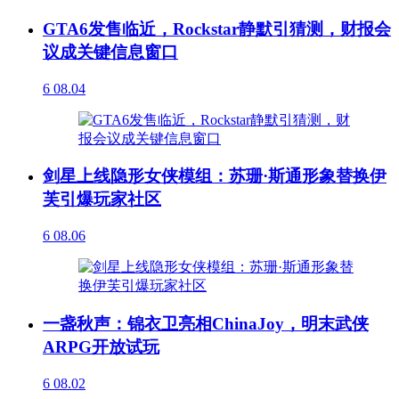
GTA6发售临近，Rockstar静默引猜测，财报会
议成关键信息窗口
6
08.04
剑星上线隐形女侠模组：苏珊·斯通形象替换伊
芙引爆玩家社区
6
08.06
一盏秋声：锦衣卫亮相ChinaJoy，明末武侠
ARPG开放试玩
6
08.02