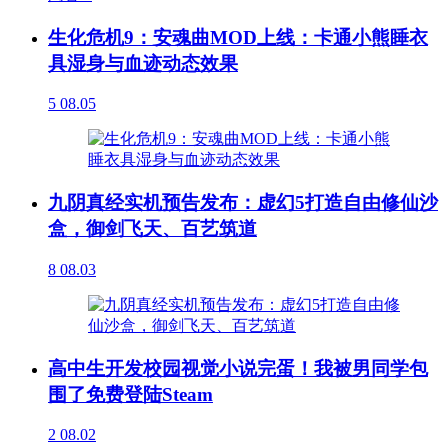
生化危机9：安魂曲MOD上线：卡通小熊睡衣
具湿身与血迹动态效果
5
08.05
九阴真经实机预告发布：虚幻5打造自由修仙沙
盒，御剑飞天、百艺筑道
8
08.03
高中生开发校园视觉小说完蛋！我被男同学包
围了免费登陆Steam
2
08.02