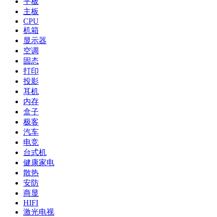
平板
主板
CPU
机箱
显示器
空调
固态
打印
投影
耳机
内存
盒子
极客
汽车
电竞
台式机
健康家电
散热
安防
商显
HIFI
激光电视