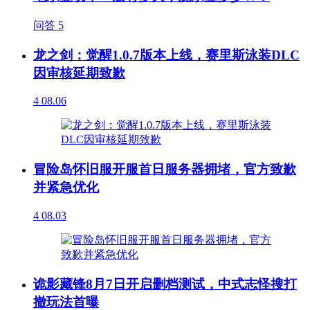
问答
5
龙之剑：觉醒1.0.7版本上线，赛里斯泳装DLC
因审核延期致歉
4
08.06
冒险岛怀旧服开服首日服务器拥堵，官方致歉
并紧急优化
4
08.03
诡影藏锋8月7日开启删档测试，中式志怪搜打
撤玩法首曝