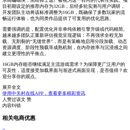
乐高蝙蝠侠：黑暗骑士遗产被视为这一转向的代表性实践。项
目初期设定的推荐内存为32GB，后经多轮实测与用户调研，
开发团队主动将该标准调整为16GB，既确保了多数玩家的流
畅运行体验，也为同类作品提供了可复用的优化思路。
需要强调的是，配置优化并非单纯依赖引擎升级或代码精简。
越来越多团队正重新评估视觉呈现逻辑：不再强求全程无加
载、无割裂的“无缝世界”，而是有策略地启用分段加载、动态
资源调度、阶段性预载等成熟机制，在内存效率与沉浸感之间
建立更理性的平衡点。
16GB内存能否继续满足主流游戏需求？为保障更广泛用户的
可及性，适度接受加载界面与渐进式画面呈现，是否值得？欢
迎分享你的观点。
展开全文
使用中关村在线APP，查看更多精彩资讯
人赞过该文
赞
内容纠错
相关电商优惠