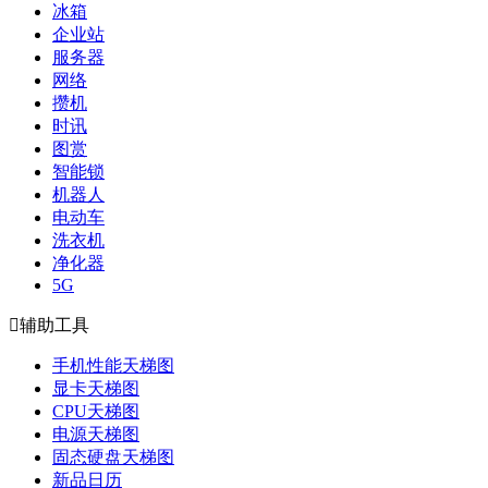
冰箱
企业站
服务器
网络
攒机
时讯
图赏
智能锁
机器人
电动车
洗衣机
净化器
5G

辅助工具
手机性能天梯图
显卡天梯图
CPU天梯图
电源天梯图
固态硬盘天梯图
新品日历