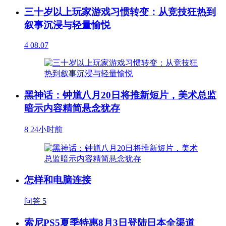
三十岁以上玩家游戏习惯转变：从竞技狂热到
叙事沉浸与轻量愉悦
4
08.07
黑神话：钟馗八月20日将推新短片，美术总监
暗示内容精简悬念犹存
8
24小时前
怎样和电脑连接
问答
5
索尼PS5夏季特惠8月3日登陆日本全渠道