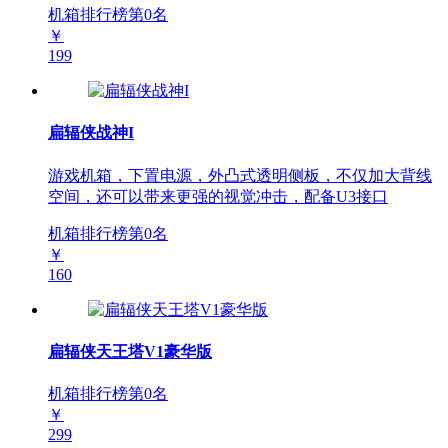
机箱排行榜第
0
名
￥
199
扁辐侠战神I
游戏机箱，下置电源，外凸式透明侧板，不仅加大背线
空间，还可以带来更强的视觉冲击，配备U3接口
机箱排行榜第
0
名
￥
160
扁辐侠天王塔V1豪华版
机箱排行榜第
0
名
￥
299