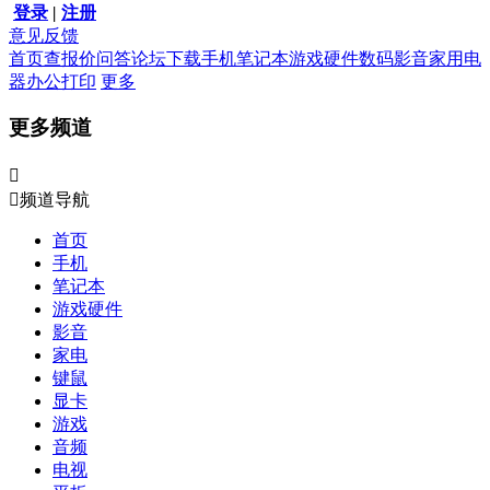
登录
|
注册
意见反馈
首页
查报价
问答
论坛
下载
手机
笔记本
游戏硬件
数码影音
家用电
器
办公打印
更多
更多频道


频道导航
首页
手机
笔记本
游戏硬件
影音
家电
键鼠
显卡
游戏
音频
电视