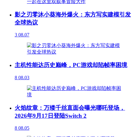
影之刃零沐小葵海外爆火：东方写实建模引发
全球热议
3
08.07
主机性能达历史巅峰，PC游戏却陷帧率困境
8
08.03
火焰纹章：万缕千丝直面会曝光哪吒登场，
2026年9月17日登陆Switch 2
8
08.05