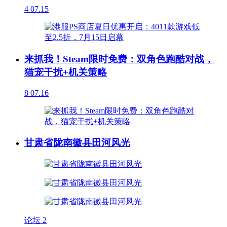
4
07.15
来抓我！Steam限时免费：双角色跑酷对战，
猫宠干扰+机关策略
8
07.16
甘肃省陇南徽县田河风光
论坛
2