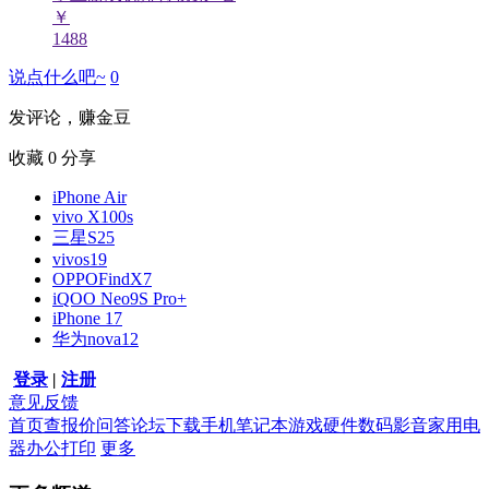
￥
1488
说点什么吧~
0
发评论，赚金豆
收藏
0
分享
iPhone Air
vivo X100s
三星S25
vivos19
OPPOFindX7
iQOO Neo9S Pro+
iPhone 17
华为nova12
登录
|
注册
意见反馈
首页
查报价
问答
论坛
下载
手机
笔记本
游戏硬件
数码影音
家用电
器
办公打印
更多