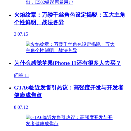
火焰纹章：万缕千丝角色设定揭晓：五大主角
个性鲜明、战法各异
3
07.15
为什么感觉苹果iPhone 11还有很多人去买？
问答
11
GTA6临近发售引热议：高强度开发与开发者
健康成焦点
8
07.12