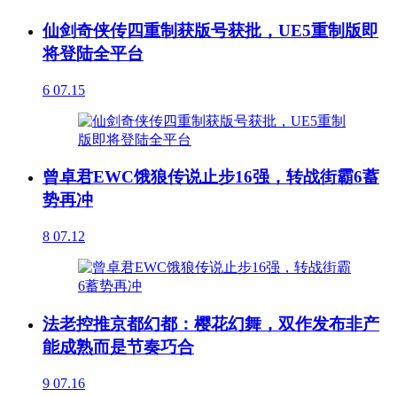
仙剑奇侠传四重制获版号获批，UE5重制版即
将登陆全平台
6
07.15
曾卓君EWC饿狼传说止步16强，转战街霸6蓄
势再冲
8
07.12
法老控推京都幻都：樱花幻舞，双作发布非产
能成熟而是节奏巧合
9
07.16