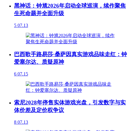
黑神话：钟馗2026年启动全球巡演，续作聚焦
生死命题并全面升级
5
07.13
巴西歌手路易莎·桑萨因真实游戏品味走红：钟
爱塞尔达、质疑原神
6
07.15
索尼2028年停售实体游戏光盘，引发数字与实
体价差及定价权争议
8
07.13