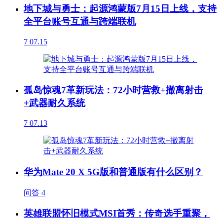
地下城与勇士：起源鸿蒙版7月15日上线，支持
全平台账号互通与跨端联机
7
07.15
孤岛惊魂7革新玩法：72小时营救+撤离射击
+武器耐久系统
7
07.13
华为Mate 20 X 5G版和普通版有什么区别？
问答
4
英雄联盟怀旧模式MSI首秀：传奇选手重聚，