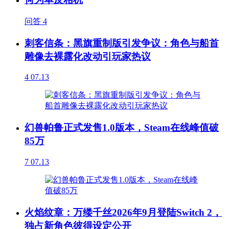
问答
4
刺客信条：黑旗重制版引发争议：角色与船首
雕像去裸露化改动引玩家热议
4
07.13
幻兽帕鲁正式发售1.0版本，Steam在线峰值破
85万
7
07.13
火焰纹章：万缕千丝2026年9月登陆Switch 2，
独占新角色彼得设定公开