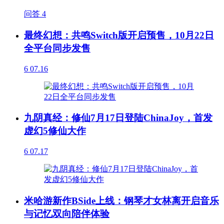
问答
4
最终幻想：共鸣Switch版开启预售，10月22日
全平台同步发售
6
07.16
九阴真经：修仙7月17日登陆ChinaJoy，首发
虚幻5修仙大作
6
07.17
米哈游新作BSide上线：钢琴才女林离开启音乐
与记忆双向陪伴体验