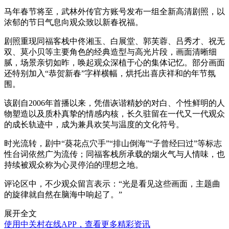
马年春节将至，武林外传官方账号发布一组全新高清剧照，以
浓郁的节日气息向观众致以新春祝福。
剧照重现同福客栈中佟湘玉、白展堂、郭芙蓉、吕秀才、祝无
双、莫小贝等主要角色的经典造型与高光片段，画面清晰细
腻，场景亲切如昨，唤起观众深植于心的集体记忆。部分画面
还特别加入“恭贺新春”字样横幅，烘托出喜庆祥和的年节氛
围。
该剧自2006年首播以来，凭借诙谐精妙的对白、个性鲜明的人
物塑造以及质朴真挚的情感内核，长久驻留在一代又一代观众
的成长轨迹中，成为兼具欢笑与温度的文化符号。
时光流转，剧中“葵花点穴手”“排山倒海”“子曾经曰过”等标志
性台词依然广为流传；同福客栈所承载的烟火气与人情味，也
持续被观众称为心灵停泊的理想之地。
评论区中，不少观众留言表示：“光是看见这些画面，主题曲
的旋律就自然在脑海中响起了。”
展开全文
使用中关村在线APP，查看更多精彩资讯