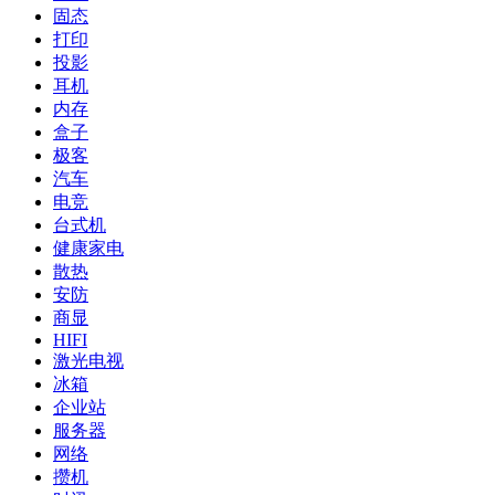
固态
打印
投影
耳机
内存
盒子
极客
汽车
电竞
台式机
健康家电
散热
安防
商显
HIFI
激光电视
冰箱
企业站
服务器
网络
攒机