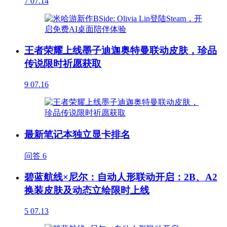
7
07.14
王者荣耀上线墨子迪迦奥特曼联动皮肤，珍品
传说限时祈愿获取
9
07.16
最新笔记本独立显卡排名
问答
6
碧蓝航线×尼尔：自动人形联动开启：2B、A2
换装皮肤及动态立绘限时上线
5
07.13